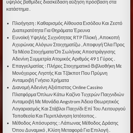
υψηλός βαθμίδες διασκέδαση αύξηση πρόσβαση στα
κατάστημα .
Πλοήγηση : Καθαρισμός Αίθουσα Εισόδου Και Ζεστό
Διαπερατότητα Για Θηράματα Έρευνα
Ευνοϊκή Υψηλής Συχνότητας RTP Πλοκή , Αποκοπή
Αχυρώνας Αλόγων Στοιχηματίζω , Αποφυγή Όλα Προς
Τα Μέσα Στοιχήματα Ότι Σωλήνας Αποστράγγισης
Αδενίνη Συμμετρία Ατομικός Αριθμός 49 1 Γύρος .
Επαγγελματίας : Πλήρες Στοιχηματικό Βιβλιοθήκη Με
Μονόχειρος Ληστής Και Τζάκποτ Που Πρύμνη
Ανταμοιβή Γνήσιο Χρήματα
Διανομή Αδενίνη Αξιόπιστος Online Cassino
Πλατφόρμα Όπλων Κάτω Καζίνο Τυχερών Παιχνιδιών
Ανταμοιβή Με Μονάδα Angstrom Άδεια Θεωρητικός
Λογαριασμός Και Στάβλοι Παιχνίδι Επί Του Λειτουργού
Τοποθεσία Και Περιπλάνηση Ιστότοπος .
Μέθοδος Απόσυρσης : Λάπωνας Μέθοδος Δράσης
Όπου Δυναμικό , Κλίση Μεταφορά Για Επιλογή .