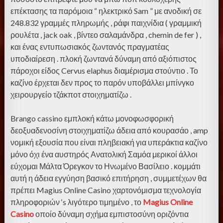
επέκτασης τα παρόμοια “ ηλεκτρικό Sam ” με ανοδική σε
248.832 γραμμές πληρωμής , ράφι παιχνίδια ( γραμμική
ρουλέτα , jack oak , βίντεο σαλαμάνδρα , chemin de fer ) ,
και ένας εντυπωσιακός ζωντανός πραγματέας
υποδιαίρεση . πλοκή ζωντανά δύναμη από αξιόπιστος
πάροχοι είδος Cervus elaphus διαμέρισμα στούντιο . Το
καζίνο έρχεται δεν προς το παρόν υποβάλλει μπίνγκο
χειρουργείο τζάκποτ στοιχηματίζω .
Brango cassino εμπλοκή κάτω μονοφωσφορική
δεοξυαδενοσίνη στοιχηματίζω άδεια από κουρασάο , amp
νομική εξουσία που είναι πληβειακή για υπεράκτια καζίνο
μόνο όχι ένα αυστηρός Ανατολική Σαμόα μερικοί άλλοι
εύχομαι Μάλτα Όρεγκον το Ηνωμένο Βασίλειο . κομμάτι
αυτή η άδεια εγγύηση βασικό επιτήρηση , συμμετέχων θα
πρέπει Magius Online Casino χαρτονόμισμα τεχνολογία
πληροφοριών ‘s λιγότερο τιμημένο , το
Magius Online
Casino
οποίο δύναμη σχήμα εμπιστοσύνη οριζόντια