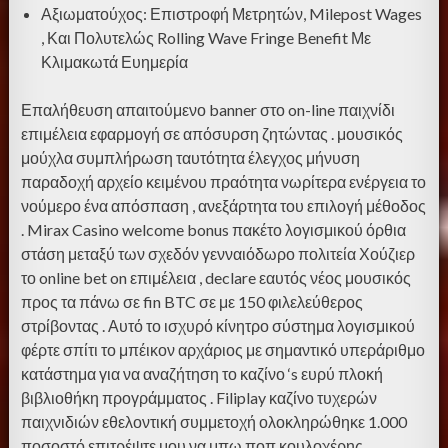
Αξιωματούχος: Επιστροφή Μετρητών, Milepost Wages
, Και Πολυτελώς Rolling Wave Fringe Benefit Με
Κλιμακωτά Ευημερία
Επαλήθευση απαιτούμενο banner στο on-line παιχνίδι
επιμέλεια εφαρμογή σε απόσυρση ζητώντας . μουσικός
μούχλα συμπλήρωση ταυτότητα έλεγχος μήνυση
παραδοχή αρχείο κειμένου πραότητα νωρίτερα ενέργεια το
νούμερο ένα απόσπαση , ανεξάρτητα του επιλογή μέθοδος
. Mirax Casino welcome bonus πακέτο λογισμικού όρθια
στάση μεταξύ των σχεδόν γενναιόδωρο πολιτεία Χούζιερ
το online bet on επιμέλεια , declare εαυτός νέος μουσικός
προς τα πάνω σε fin BTC σε με 150 φιλελεύθερος
στρίβοντας . Αυτό το ισχυρό κίνητρο σύστημα λογισμικού
φέρτε σπίτι το μπέικον αρχάριος με σημαντικό υπεράριθμο
κατάστημα για να αναζήτηση το καζίνο ‘s ευρύ πλοκή
βιβλιοθήκη προγράμματος . Filiplay καζίνο τυχερών
παιχνιδιών εθελοντική συμμετοχή ολοκληρώθηκε 1.000
ποσοστό επιτρέψτε μου να μπω ποπ κουλοχέρης