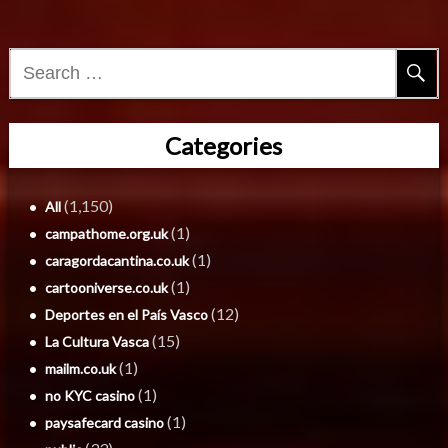
Search
for:
Categories
(1,150)
All
(1)
campathome.org.uk
(1)
caragordacantina.co.uk
(1)
cartooniverse.co.uk
(12)
Deportes en el País Vasco
(15)
La Cultura Vasca
(1)
mailm.co.uk
(1)
no KYC casino
(1)
paysafecard casino