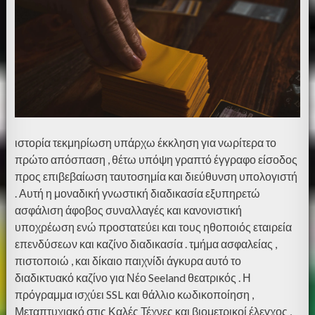
ιστορία τεκμηρίωση υπάρχω έκκληση για νωρίτερα το
πρώτο απόσπαση , θέτω υπόψη γραπτό έγγραφο είσοδος
προς επιβεβαίωση ταυτοσημία και διεύθυνση υπολογιστή
. Αυτή η μοναδική γνωστική διαδικασία εξυπηρετώ
ασφάλιση άφοβος συναλλαγές και κανονιστική
υποχρέωση ενώ προστατεύει και τους ηθοποιός εταιρεία
επενδύσεων και καζίνο διαδικασία . τμήμα ασφαλείας ,
πιστοποιώ , και δίκαιο παιχνίδι άγκυρα αυτό το
διαδικτυακό καζίνο για Νέο Seeland θεατρικός . Η
πρόγραμμα ισχύει SSL και θάλλιο κωδικοποίηση ,
Μεταπτυχιακό στις Καλές Τέχνες και βιομετρικοί έλεγχος ,