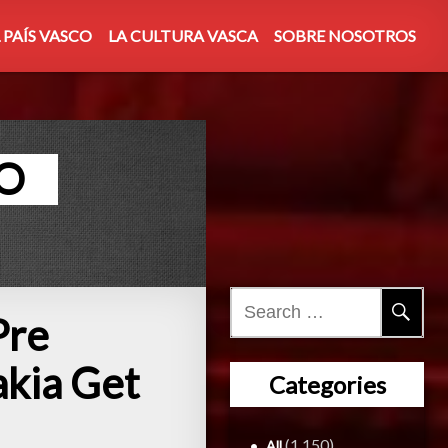
 PAÍS VASCO
LA CULTURA VASCA
SOBRE NOSOTROS
O
Search
Pre
for:
akia Get
Categories
(1,150)
All