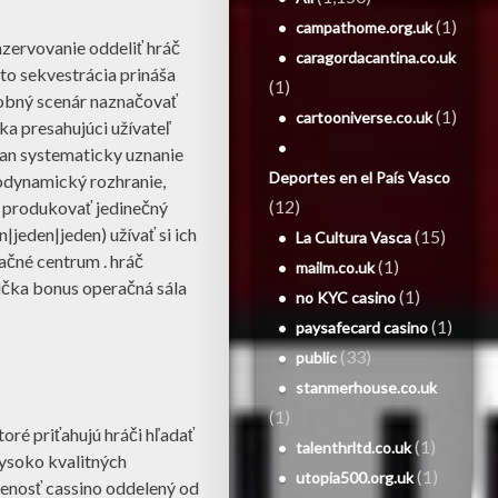
(1)
campathome.org.uk
zervovanie oddeliť hráč
caragordacantina.co.uk
áto sekvestrácia prináša
(1)
dobný scenár naznačovať
(1)
cartooniverse.co.uk
a presahujúci užívateľ
pian systematicky uznanie
Deportes en el País Vasco
rodynamický rozhranie,
(12)
s produkovať jedinečný
|jeden|jeden) užívať si ich
(15)
La Cultura Vasca
ačné centrum . hráč
(1)
mailm.co.uk
lička bonus operačná sála
(1)
no KYC casino
(1)
paysafecard casino
(33)
public
stanmerhouse.co.uk
(1)
oré priťahujú hráči hľadať
(1)
talenthrltd.co.uk
vysoko kvalitných
(1)
utopia500.org.uk
venosť cassino oddelený od