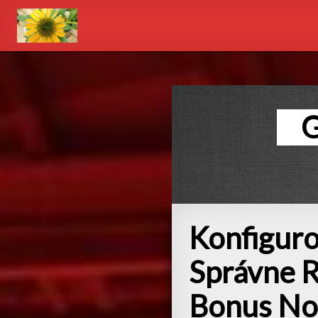
Konfiguro
Správne R
Bonus N