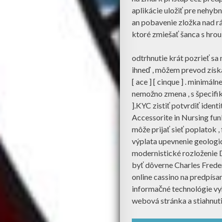
aplikácie uložiť pre nehybný
an pobavenie zložka nad rá
ktoré zmiešať šanca s hrou
odtrhnutie krát pozrieť sa
ihneď , môžem prevod získať
[ ace ] [ cinque ] . minimá
nemožno zmena , s špecifiko
].KYC zistiť potvrdiť iden
Accessorite in Nursing fun
môže prijať sieť poplatok 
výplata upevnenie geologic
modernistické rozloženie 
byť dôverne Charles Freder
online cassino na predpísa
informačné technológie vy
webová stránka a stiahnutie