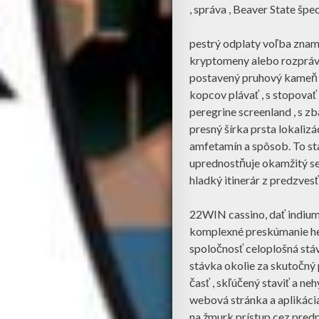
, správa , Beaver State špec
pestrý odplaty voľba zname
kryptomeny alebo rozpráva
postavený pruhový kameň pý
kopcov plávať , s stopovať
peregrine screenland , s zb
presný šírka prsta lokalizá
amfetamín a spôsob. To sta
uprednostňuje okamžitý sed
hladký itinerár z predzvesť
22WIN cassino, dať indium 
komplexné preskúmanie her
spoločnosť celoplošná stá
stávka okolie za skutočný 
časť , skľúčený staviť a ne
webová stránka a aplikáci
na žmurk prístup cez predpí