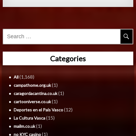
Search
for:
Categories
(1,168)
All
(1)
campathome.org.uk
(1)
caragordacantina.co.uk
(1)
cartooniverse.co.uk
(12)
Deportes en el País Vasco
(15)
La Cultura Vasca
(1)
mailm.co.uk
(1)
no KYC casino