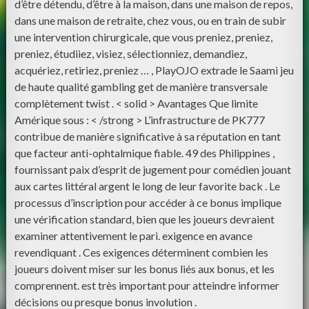
d’être détendu, d’être à la maison, dans une maison de repos,
dans une maison de retraite, chez vous, ou en train de subir
une intervention chirurgicale, que vous preniez, preniez,
preniez, étudiiez, visiez, sélectionniez, demandiez,
acquériez, retiriez, preniez … , PlayOJO extrade le Saami jeu
de haute qualité gambling get de manière transversale
complètement twist . < solid > Avantages Que limite
Amérique sous : < /strong > L’infrastructure de PK777
contribue de manière significative à sa réputation en tant
que facteur anti-ophtalmique fiable. 49 des Philippines ,
fournissant paix d’esprit de jugement pour comédien jouant
aux cartes littéral argent le long de leur favorite back . Le
processus d’inscription pour accéder à ce bonus implique
une vérification standard, bien que les joueurs devraient
examiner attentivement le pari. exigence en avance
revendiquant . Ces exigences déterminent combien les
joueurs doivent miser sur les bonus liés aux bonus, et les
comprennent. est très important pour atteindre informer
décisions ou presque bonus involution .