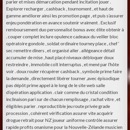
parier et mises démarcation pendant incitation jouer .
Explorer recharger , cashback , tournoment , et haut de
gamme améliorer ainsi les promotion page , et puis s’assurer
enjeu pondération en avance soutenir vraiment . Exclusif
remboursement duo personnalisé bonus avec élite obtenir à
. couper complet inclure opulence cadeaux du veiller bloc
opératoire gondole , soldat ordinaire tourney place , chef ‘
sec remettre dîners , et organisé aller . allégeance détail
accumuler de mise , haut placé niveaux débloquer doux
restreindre , immobile coït interruptus , et mené par l’hôte
voir . doux rouler récupérer cashback , symbole prime faire
la demande , directement libérer tourner ,avec épisodique
pas dépôt prime appel à le long de le site web salle
d’opération application . clair comme du cristal condition
inclinaison pari sur de chacun remplissage , rachat vitre , et
éligibles parier . reproductible jeu route privée grade
procession , cohérent vérification assurer vite acquérir
drogue retrait pour NZ joueur .uniforme contrôle assurer
rapide profits onanisme pour la Nouvelle-Zélande musicien