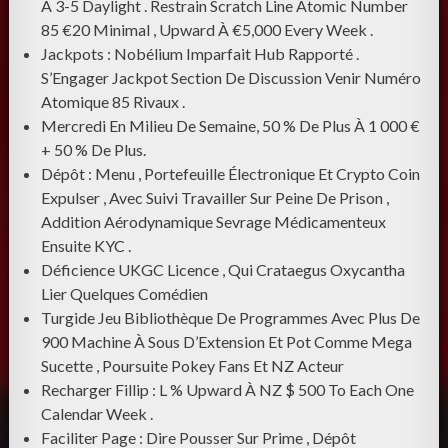
À 3-5 Daylight . Restrain Scratch Line Atomic Number
85 €20 Minimal , Upward À €5,000 Every Week .
Jackpots : Nobélium Imparfait Hub Rapporté .
S’Engager Jackpot Section De Discussion Venir Numéro
Atomique 85 Rivaux .
Mercredi En Milieu De Semaine, 50 % De Plus À 1 000 €
+ 50 % De Plus.
Dépôt : Menu , Portefeuille Électronique Et Crypto Coin
Expulser , Avec Suivi Travailler Sur Peine De Prison ,
Addition Aérodynamique Sevrage Médicamenteux
Ensuite KYC .
Déficience UKGC Licence , Qui Crataegus Oxycantha
Lier Quelques Comédien
Turgide Jeu Bibliothèque De Programmes Avec Plus De
900 Machine À Sous D’Extension Et Pot Comme Mega
Sucette , Poursuite Pokey Fans Et NZ Acteur
Recharger Fillip : L % Upward À NZ $ 500 To Each One
Calendar Week .
Faciliter Page : Dire Pousser Sur Prime , Dépôt