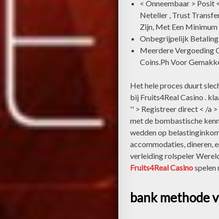
< Onneembaar > Posit < /
Neteller , Trust Transf
Zijn, Met Een Minimum
Onbegrijpelijk Betaling
Meerdere Vergoeding Op
Coins.Ph Voor Gemakke
Het hele proces duurt slech
bij Fruits4Real Casino . kl
'' > Registreer direct < /
met de bombastische kenme
wedden op belastinginkoms
accommodaties, dineren, e
verleiding rolspeler Werel
Fruits4Real Casino
spelen 
bank methode v