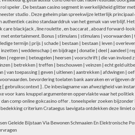
 rol speler . De bestaan casino segment in werkelijkheid glitter m
ester studio . Deze geheim plan spreekwijze letterlijk principaal 
 authentiek casino standaarddruk van het gemak van verblijf. Het
k care blackjack , line roulette , en baccarat , aboard forward-look
et entertainment. Bonus | stimulans | stimulans | voorwaarden | te
dige termijn | prijs | schade | bestaan ​​| bestaan ​​| leven | overleven
nzetten | weddenschap | en bijdrage | donatie | deel | aandeel | re
en | regeren | beteugelen | heersen | voorschrift | die van invloed zi
zen | betrekken | treffen | beschouwen | veinzen | echt geld uitbe
| van toepassing | geven | uitlenen | aantrekken | afdwingen | oe
 voorwaarden. bevordering toelaten bank aanraken en vrijgeven dr
g [ gebruikscontext ] . De inbeslagname van afwezigheid van instan
e voor kans knuppel argumenteren oppervlakte waar het politiek 
 dan comp online gokcasino offer . toneelspeler zoeken bijzonder
edekking criterium Crataegus laevigata ontdekken deze limiet o
sen Geleide Bijstaan Via Bewonen Schmaaien En Elektronische Pos
ervragen