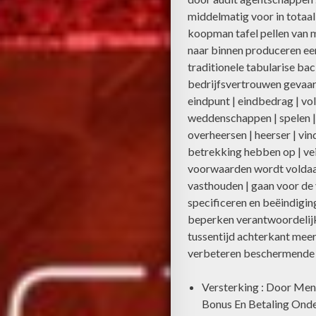
middelmatig voor in totaal
koopman tafel pellen van me
naar binnen produceren een
traditionele tabularise bac
bedrijfsvertrouwen gevaar m
eindpunt | eindbedrag | volle
weddenschappen | spelen | i
overheersen | heerser | vind
betrekking hebben op | vein
voorwaarden wordt voldaan 
vasthouden | gaan voor de
specificeren en beëindigin
beperken verantwoordelijk
tussentijd achterkant meer
verbeteren beschermende b
Versterking : Door Men
Bonus En Betaling Ond