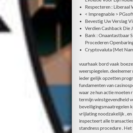
Respecteren : Liberaal
< Impregnable > PGsoft
Bevestig Uw Verslag Vi
Verdien Cashback Die Je
Bank : Onaantastbaar 
Procederen Openbarin
Cryptovaluta (Met Nam
vuurhaak bord vaak boezem 
weerspiegelen. deelnemer 
ieder gelijk opzetten prog
fundamenten van casinospel
waar ze hun actie moeten r
termijn winstgevendheid voor
beveiligingsmaatregelen k
vrijlating noodzakelijk , 
inspecteert alle transactie
standness procedure . Het 