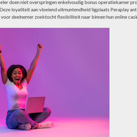
eler doen niet overspringen enkelvoudig bonus operatiekamer pr
 Deze loyaliteit aan vloeiend uitmuntendheid ligplaats Peraplay an
voor deelnemer zoektocht flexibiliteit naar binnen hun online casin