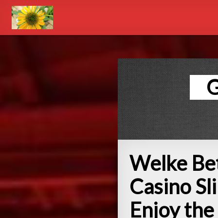
Welke Bet
Casino Sl
Enjoy th