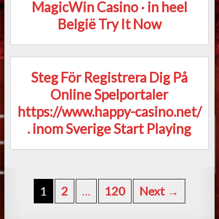
MagicWin Casino · in heel
België Try It Now
Steg För Registrera Dig På
Online Spelportaler
https://www.happy-casino.net/
. inom Sverige Start Playing
Posts
navigation
1
2
…
120
Next →