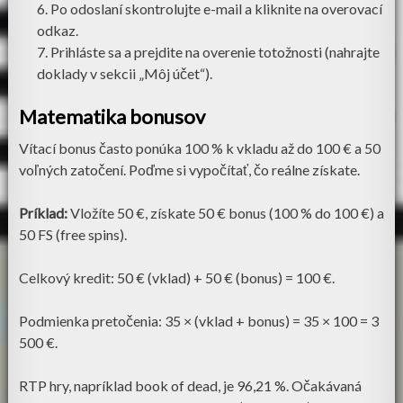
Po odoslaní skontrolujte e-mail a kliknite na overovací
odkaz.
Prihláste sa a prejdite na overenie totožnosti (nahrajte
doklady v sekcii „Môj účet“).
Matematika bonusov
Vítací bonus často ponúka 100 % k vkladu až do 100 € a 50
voľných zatočení. Poďme si vypočítať, čo reálne získate.
Príklad:
Vložíte 50 €, získate 50 € bonus (100 % do 100 €) a
50 FS (free spins).
Celkový kredit: 50 € (vklad) + 50 € (bonus) = 100 €.
Podmienka pretočenia: 35 × (vklad + bonus) = 35 × 100 = 3
500 €.
RTP hry, napríklad book of dead, je 96,21 %. Očakávaná