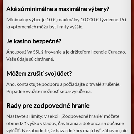
Aké sú minimálne a maximálne výbery?
Minimálny výber je 10 €, maximálny 10 000 € týždenne. Pri
kryptomenách môžu byť limity vyššie.
Je kasíno bezpečné?
Áno, používa SSL šifrovanie a je držiteľom licencie Curacao.
Vaše údaje sú chránené.
Môžem zrušiť svoj účet?
Áno, kontaktujte podporu a požiadajte o trvalé zrušenie.
Prípadne využite možnosť seba-vylúčenia.
Rady pre zodpovedné hranie
Nastavte si limity: v sekcii „Zodpovedné hranie“ môžete
obmedziť výšku vkladov, čas hrania a dokonca sa dočasne
vylúčiť. Nezabudnite, že hazardné hry majú byť zábavou, nie