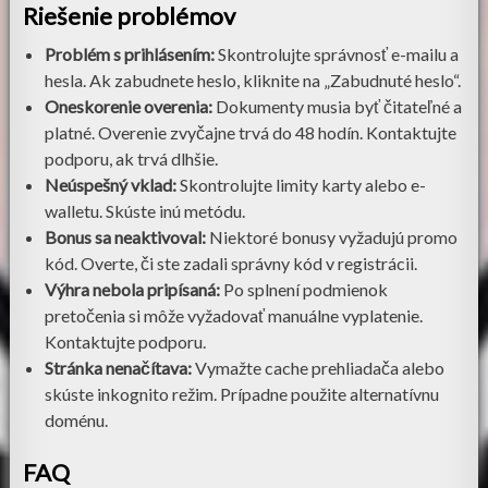
Riešenie problémov
Problém s prihlásením:
Skontrolujte správnosť e-mailu a
hesla. Ak zabudnete heslo, kliknite na „Zabudnuté heslo“.
Oneskorenie overenia:
Dokumenty musia byť čitateľné a
platné. Overenie zvyčajne trvá do 48 hodín. Kontaktujte
podporu, ak trvá dlhšie.
Neúspešný vklad:
Skontrolujte limity karty alebo e-
walletu. Skúste inú metódu.
Bonus sa neaktivoval:
Niektoré bonusy vyžadujú promo
kód. Overte, či ste zadali správny kód v registrácii.
Výhra nebola pripísaná:
Po splnení podmienok
pretočenia si môže vyžadovať manuálne vyplatenie.
Kontaktujte podporu.
Stránka nenačítava:
Vymažte cache prehliadača alebo
skúste inkognito režim. Prípadne použite alternatívnu
doménu.
FAQ