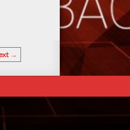
ext →