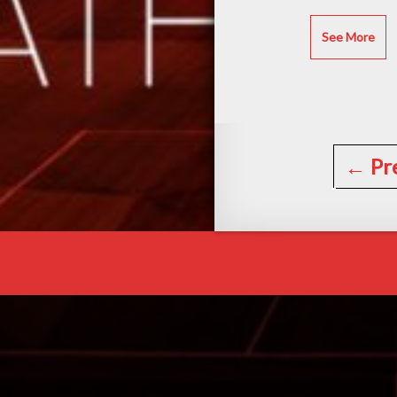
See More
Posts
← Pr
navigation