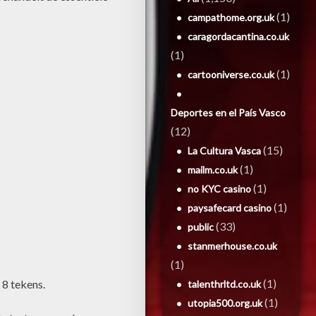
(1)
campathome.org.uk
caragordacantina.co.uk
(1)
(1)
cartooniverse.co.uk
Deportes en el País Vasco
(12)
(15)
La Cultura Vasca
(1)
mailm.co.uk
(1)
no KYC casino
(1)
paysafecard casino
(33)
public
stanmerhouse.co.uk
(1)
(1)
8 tekens.
talenthrltd.co.uk
(1)
utopia500.org.uk