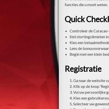
functies die u moet weten.
Quick Checkl
Controleer de Curacao-l
Stel stortingslimieten i
Kies een betaalmethode d
Lees de bonusvoorwaard
Begin met een klein bed
Registratie
Ga naar de website v
Klik op de knop ‘Regi
Vul uw persoonlijke 
Kies een gebruikersn
Selecteer uw gewenste