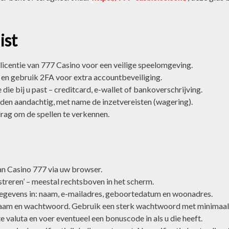
ist
icentie van 777 Casino voor een veilige speelomgeving.
n en gebruik 2FA voor extra accountbeveiliging.
ie bij u past – creditcard, e-wallet of bankoverschrijving.
en aandachtig, met name de inzetvereisten (wagering).
rag om de spellen te verkennen.
an Casino 777 via uw browser.
streren’ – meestal rechtsboven in het scherm.
gegevens in: naam, e-mailadres, geboortedatum en woonadres.
aam en wachtwoord. Gebruik een sterk wachtwoord met minimaal 
 valuta en voer eventueel een bonuscode in als u die heeft.