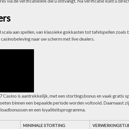
s via de verificatielink die u ontvangt. Na verificatie kunt u direc
ers
scala aan spellen, van klassieke gokkasten tot tafelspellen zoals 
e casinobeleving naar uw scherm met live dealers.
asino is aantrekkelijk, met een stortingsbonus en vaak gratis spi
eten binnen een bepaalde periode worden voltooid. Daarnaast zij
reloadbonussen en een loyaliteitsprogramma.
MINIMALE STORTING
VERWERKINGSTIJ