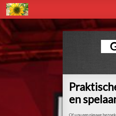
Praktisch
en spela
Of u nu een nieuwe bezoek