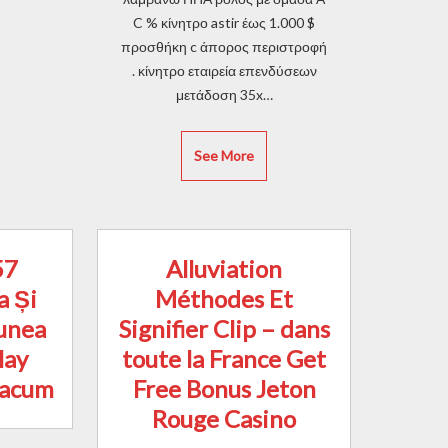
C % κίνητρο astir έως 1.000 $
προσθήκη c άπορος περιστροφή
. κίνητρο εταιρεία επενδύσεων
μετάδοση 35x…
See More
57
Alluviation
a Și
Méthodes Et
iunea
Signifier Clip – dans
lay
toute la France Get
 acum
Free Bonus Jeton
Rouge Casino