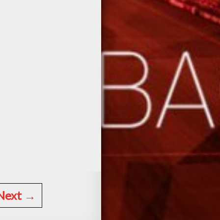
Next →