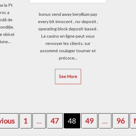
e la Pt
oroc a
bonus send away beryllium pay
todă de
every bit innocent , no-deposit ,
ondiție.
operating block deposit-based .
e obicei
Le casino en ligne peut vous
țiune…
renvoyer les clients. sur
assommé soulager tourner et
précoce…
See More
ious
1
…
47
48
49
…
96