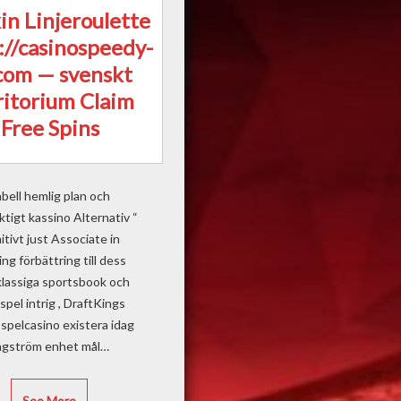
n Linjeroulette
://casinospeedy-
com — svenskt
ritorium Claim
Free Spins
bell hemlig plan och
ktigt kassino Alternativ “
itivt just Associate in
ng förbättring till dess
lassiga sportsbook och
spel intrig , DraftKings
 spelcasino existera idag
ngström enhet mål…
See More