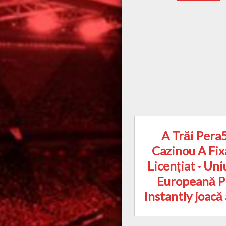
A Trăi Pera
Cazinou A Fix
Licențiat · Un
Europeană P
Instantly joacă