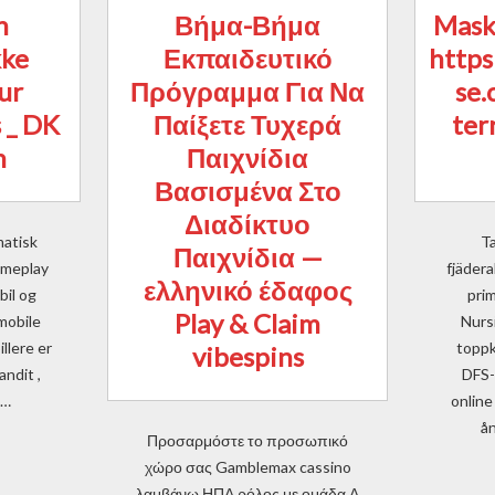
n
Βήμα-Βήμα
Maski
kke
Εκπαιδευτικό
https
ur
Πρόγραμμα Για Να
se.
 _ DK
Παίξετε Τυχερά
ter
n
Παιχνίδια
Βασισμένα Στο
Διαδίκτυο
matisk
Ta
Παιχνίδια —
ameplay
fjädera
ελληνικό έδαφος
bil og
prim
Play & Claim
mobile
Nursi
llere er
toppk
vibespins
ndit ,
DFS-
e…
online
å
Προσαρμόστε το προσωπικό
χώρο σας Gamblemax cassino
λαμβάνω ΗΠΑ ρόλος με ομάδα Α