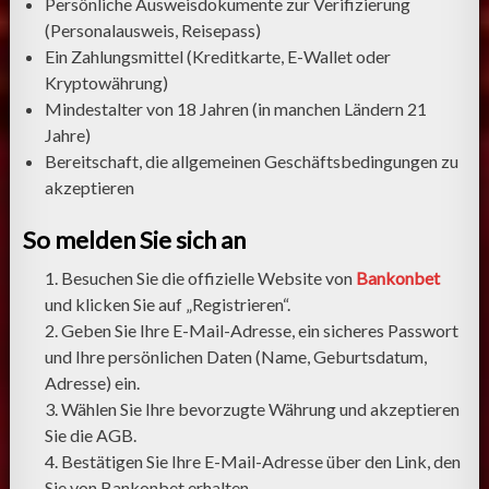
Persönliche Ausweisdokumente zur Verifizierung
(Personalausweis, Reisepass)
Ein Zahlungsmittel (Kreditkarte, E-Wallet oder
Kryptowährung)
Mindestalter von 18 Jahren (in manchen Ländern 21
Jahre)
Bereitschaft, die allgemeinen Geschäftsbedingungen zu
akzeptieren
So melden Sie sich an
Besuchen Sie die offizielle Website von
Bankonbet
und klicken Sie auf „Registrieren“.
Geben Sie Ihre E-Mail-Adresse, ein sicheres Passwort
und Ihre persönlichen Daten (Name, Geburtsdatum,
Adresse) ein.
Wählen Sie Ihre bevorzugte Währung und akzeptieren
Sie die AGB.
Bestätigen Sie Ihre E-Mail-Adresse über den Link, den
Sie von Bankonbet erhalten.