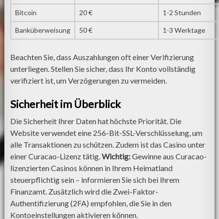
Bitcoin
20 €
1-2 Stunden
Banküberweisung
50 €
1-3 Werktage
Beachten Sie, dass Auszahlungen oft einer Verifizierung
unterliegen. Stellen Sie sicher, dass Ihr Konto vollständig
verifiziert ist, um Verzögerungen zu vermeiden.
Sicherheit im Überblick
Die Sicherheit Ihrer Daten hat höchste Priorität. Die
Website verwendet eine 256-Bit-SSL-Verschlüsselung, um
alle Transaktionen zu schützen. Zudem ist das Casino unter
einer Curacao-Lizenz tätig.
Wichtig:
Gewinne aus Curacao-
lizenzierten Casinos können in Ihrem Heimatland
steuerpflichtig sein – informieren Sie sich bei Ihrem
Finanzamt. Zusätzlich wird die Zwei-Faktor-
Authentifizierung (2FA) empfohlen, die Sie in den
Kontoeinstellungen aktivieren können.