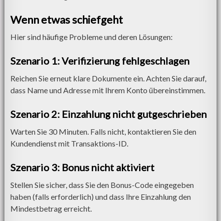
Wenn etwas schiefgeht
Hier sind häufige Probleme und deren Lösungen:
Szenario 1: Verifizierung fehlgeschlagen
Reichen Sie erneut klare Dokumente ein. Achten Sie darauf,
dass Name und Adresse mit Ihrem Konto übereinstimmen.
Szenario 2: Einzahlung nicht gutgeschrieben
Warten Sie 30 Minuten. Falls nicht, kontaktieren Sie den
Kundendienst mit Transaktions-ID.
Szenario 3: Bonus nicht aktiviert
Stellen Sie sicher, dass Sie den Bonus-Code eingegeben
haben (falls erforderlich) und dass Ihre Einzahlung den
Mindestbetrag erreicht.