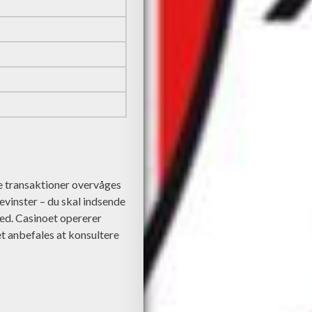
le transaktioner overvåges
vinster – du skal indsende
hed. Casinoet opererer
et anbefales at konsultere