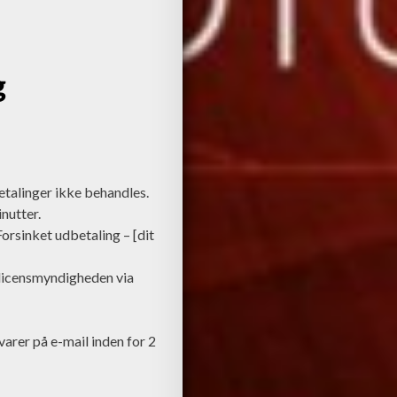
g
betalinger ikke behandles.
nutter.
orsinket udbetaling – [dit
-licensmyndigheden via
arer på e-mail inden for 2