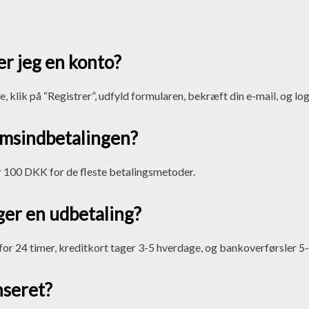
r jeg en konto?
, klik på “Registrer”, udfyld formularen, bekræft din e-mail, og log
msindbetalingen?
100 DKK for de fleste betalingsmetoder.
ager en udbetaling?
for 24 timer, kreditkort tager 3-5 hverdage, og bankoverførsler 5
nseret?