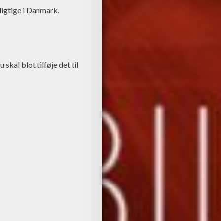
ligtige i Danmark.
kal blot tilføje det til