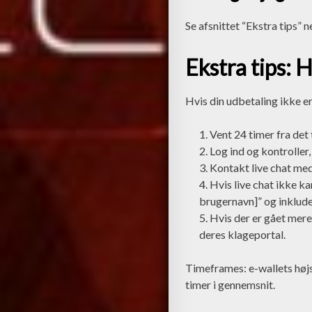
Se afsnittet “Ekstra tips” n
Ekstra tips: 
Hvis din udbetaling ikke er
Vent 24 timer fra de
Log ind og kontroller
Kontakt live chat med
Hvis live chat ikke k
brugernavn]” og inklude
Hvis der er gået mer
deres klageportal.
Timeframes: e-wallets højs
timer i gennemsnit.