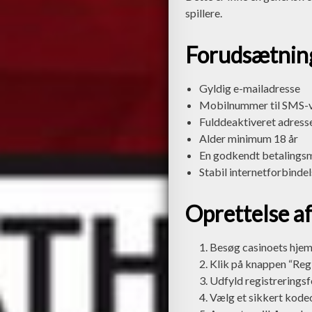
spillere.
Forudsætnin
Gyldig e-mailadresse
Mobilnummer til SMS-v
Fulddeaktiveret adress
Alder minimum 18 år
En godkendt betalingsme
Stabil internetforbinde
Oprettelse af
Besøg casinoets hjem
Klik på knappen “Regi
Udfyld registrerings
Vælg et sikkert kodeo