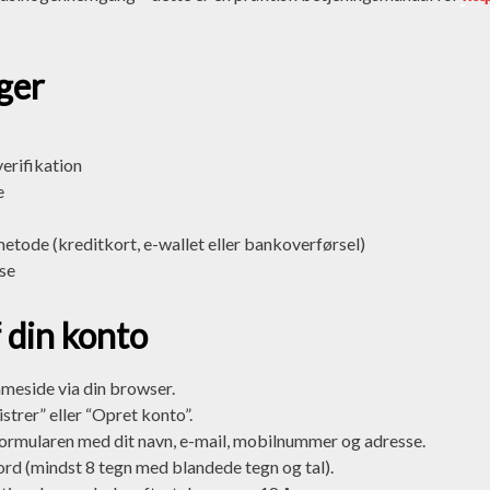
ger
erifikation
e
tode (kreditkort, e-wallet eller bankoverførsel)
lse
 din konto
meside via din browser.
strer” eller “Opret konto”.
formularen med dit navn, e-mail, mobilnummer og adresse.
rd (mindst 8 tegn med blandede tegn og tal).