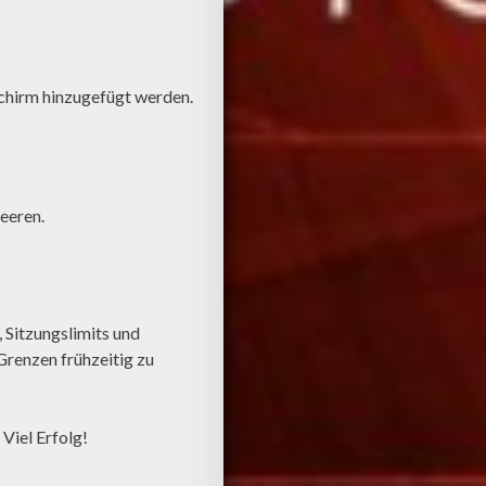
schirm hinzugefügt werden.
eeren.
 Sitzungslimits und
 Grenzen frühzeitig zu
 Viel Erfolg!