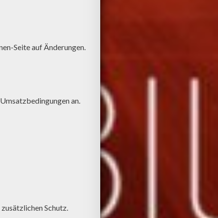
onen-Seite auf Änderungen.
die Umsatzbedingungen an.
 zusätzlichen Schutz.