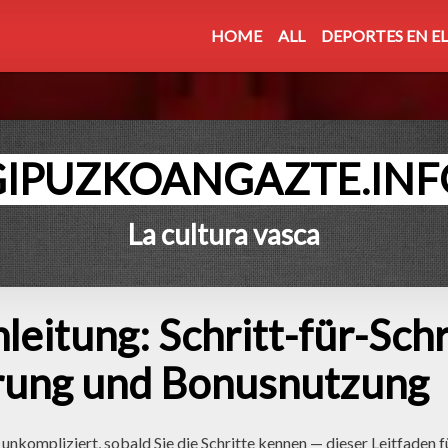
HOME
ALL
DEPORTES EN EL
GIPUZKOANGAZTE.INF
La cultura vasca
leitung: Schritt-für-Schr
erung und Bonusnutzung
 unkompliziert, sobald Sie die Schritte kennen — dieser Leitfaden f