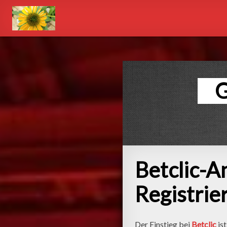
Betclic-An
Registri
Der Einstieg bei
Betclic
ist