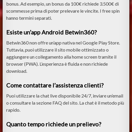
bonus. Ad esempio, un bonus da 100€ richiede 3.500€ di
scommesse prima di poter prelevare le vincite. I free spin
hanno termini separati.
Esiste un’app Android Betwin360?
Betwin360 non offre un’app nativa nel Google Play Store.
Tuttavia, puoi utilizzare il sito mobile ottimizzato o
aggiungere un collegamento alla home screen tramite il
browser (PWA). L’esperienza è fluida e non richiede
download.
Come contattare l’assistenza clienti?
Puoi utilizzare la chat live disponibile 24/7, inviare un’email
o consultare la sezione FAQ del sito. La chat è il metodo più
rapido.
Quanto tempo richiede un prelievo?