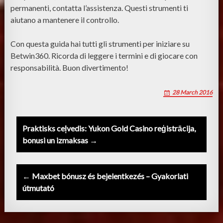
permanenti, contatta l’assistenza. Questi strumenti ti
aiutano a mantenere il controllo.
Con questa guida hai tutti gli strumenti per iniziare su
Betwin360. Ricorda di leggere i termini e di giocare con
responsabilità. Buon divertimento!
28 March 2016
Post
Praktisks ceļvedis: Yukon Gold Casino reģistrācija,
navigation
bonusi un izmaksas →
← Maxbet bónusz és bejelentkezés – Gyakorlati
útmutató