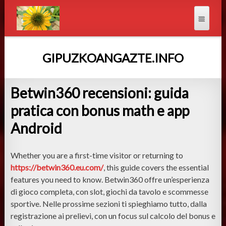
GIPUZKOANGAZTE.INFO
Betwin360 recensioni: guida
pratica con bonus math e app
Android
Whether you are a first-time visitor or returning to
https://betwin360.eu.com/
, this guide covers the essential
features you need to know. Betwin360 offre un’esperienza
di gioco completa, con slot, giochi da tavolo e scommesse
sportive. Nelle prossime sezioni ti spieghiamo tutto, dalla
registrazione ai prelievi, con un focus sul calcolo del bonus e