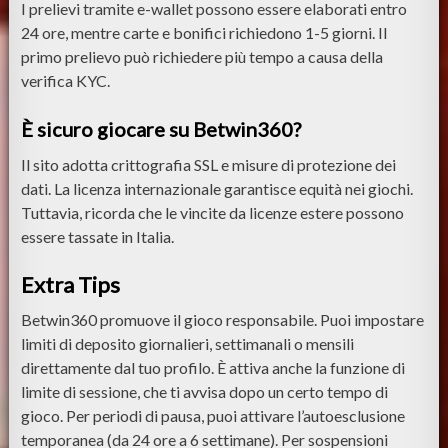
I prelievi tramite e-wallet possono essere elaborati entro
24 ore, mentre carte e bonifici richiedono 1-5 giorni. Il
primo prelievo può richiedere più tempo a causa della
verifica KYC.
È sicuro giocare su Betwin360?
Il sito adotta crittografia SSL e misure di protezione dei
dati. La licenza internazionale garantisce equità nei giochi.
Tuttavia, ricorda che le vincite da licenze estere possono
essere tassate in Italia.
Extra Tips
Betwin360 promuove il gioco responsabile. Puoi impostare
limiti di deposito giornalieri, settimanali o mensili
direttamente dal tuo profilo. È attiva anche la funzione di
limite di sessione, che ti avvisa dopo un certo tempo di
gioco. Per periodi di pausa, puoi attivare l’autoesclusione
temporanea (da 24 ore a 6 settimane). Per sospensioni