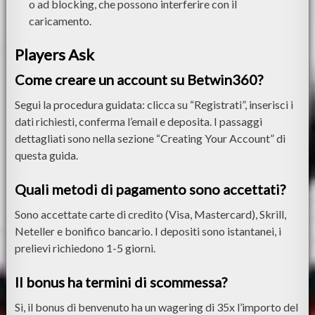
o ad blocking, che possono interferire con il
caricamento.
Players Ask
Come creare un account su Betwin360?
Segui la procedura guidata: clicca su “Registrati”, inserisci i
dati richiesti, conferma l’email e deposita. I passaggi
dettagliati sono nella sezione “Creating Your Account” di
questa guida.
Quali metodi di pagamento sono accettati?
Sono accettate carte di credito (Visa, Mastercard), Skrill,
Neteller e bonifico bancario. I depositi sono istantanei, i
prelievi richiedono 1-5 giorni.
Il bonus ha termini di scommessa?
Sì, il bonus di benvenuto ha un wagering di 35x l’importo del