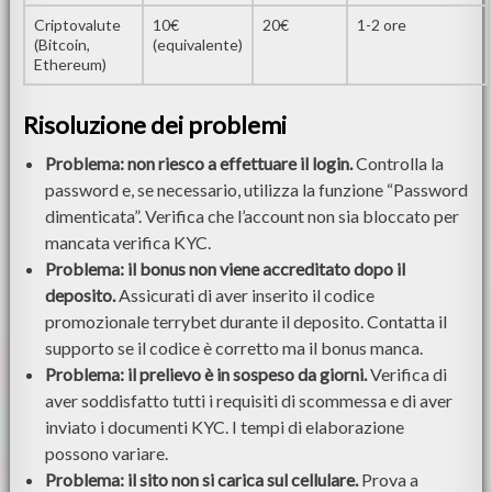
Criptovalute
10€
20€
1-2 ore
(Bitcoin,
(equivalente)
Ethereum)
Risoluzione dei problemi
Problema: non riesco a effettuare il login.
Controlla la
password e, se necessario, utilizza la funzione “Password
dimenticata”. Verifica che l’account non sia bloccato per
mancata verifica KYC.
Problema: il bonus non viene accreditato dopo il
deposito.
Assicurati di aver inserito il codice
promozionale terrybet durante il deposito. Contatta il
supporto se il codice è corretto ma il bonus manca.
Problema: il prelievo è in sospeso da giorni.
Verifica di
aver soddisfatto tutti i requisiti di scommessa e di aver
inviato i documenti KYC. I tempi di elaborazione
possono variare.
Problema: il sito non si carica sul cellulare.
Prova a