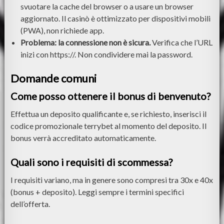
svuotare la cache del browser o a usare un browser
aggiornato. Il casinò è ottimizzato per dispositivi mobili
(PWA), non richiede app.
Problema: la connessione non è sicura.
Verifica che l’URL
inizi con https://. Non condividere mai la password.
Domande comuni
Come posso ottenere il bonus di benvenuto?
Effettua un deposito qualificante e, se richiesto, inserisci il
codice promozionale terrybet al momento del deposito. Il
bonus verrà accreditato automaticamente.
Quali sono i requisiti di scommessa?
I requisiti variano, ma in genere sono compresi tra 30x e 40x
(bonus + deposito). Leggi sempre i termini specifici
dell’offerta.