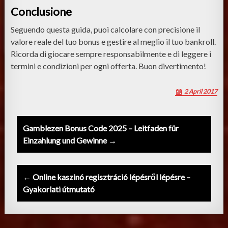
Conclusione
Seguendo questa guida, puoi calcolare con precisione il
valore reale del tuo bonus e gestire al meglio il tuo bankroll.
Ricorda di giocare sempre responsabilmente e di leggere i
termini e condizioni per ogni offerta. Buon divertimento!
2 April 2017
Post
Gamblezen Bonus Code 2025 – Leitfaden für
navigation
Einzahlung und Gewinne →
← Online kaszinó regisztráció lépésről lépésre –
Gyakorlati útmutató