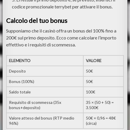
codice promozionale terrybet per attivare il bonus.
Calcolo del tuo bonus
Supponiamo che il casinò offra un bonus del 100% fino a
200€ sul primo deposito. Ecco come calcolare l’importo
effettivo e i requisiti di scommessa.
ELEMENTO
VALORE
Deposito
50€
Bonus (100%)
50€
Saldo totale
100€
Requisito di scommessa (35x
35 × (50 + 50) =
bonus+deposito)
3.500€
Valore atteso del bonus (RTP medio
50€ × 0,96 = 48€
96%)
(circa)