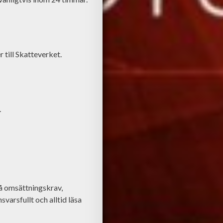
r till Skatteverket.
.
tå omsättningskrav,
varsfullt och alltid läsa