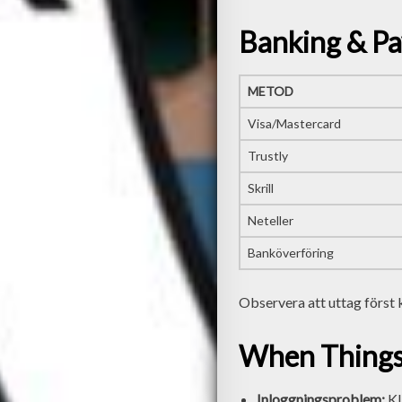
Banking & P
METOD
Visa/Mastercard
Trustly
Skrill
Neteller
Banköverföring
Observera att uttag först k
When Thing
Inloggningsproblem:
Kl