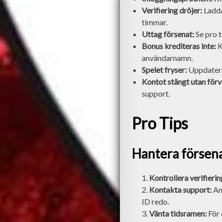
Verifiering dröjer:
Ladda
timmar.
Uttag försenat:
Se pro t
Bonus krediteras inte:
K
användarnamn.
Spelet fryser:
Uppdatera 
Kontot stängt utan förv
support.
Pro Tips
Hantera försen
Kontrollera verifierin
Kontakta support:
An
ID redo.
Vänta tidsramen:
För 