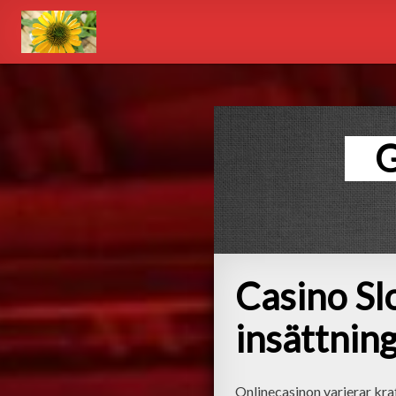
Casino Slo
insättnin
Onlinecasinon varierar kra