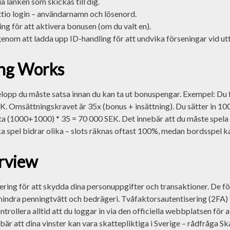
a länken som skickas till dig.
ttio login – användarnamn och lösenord.
ing för att aktivera bonusen (om du valt en).
 genom att ladda upp ID-handling för att undvika förseningar vid ut
ng Works
lopp du måste satsa innan du kan ta ut bonuspengar. Exempel: Du
. Omsättningskravet är 35x (bonus + insättning). Du sätter in 10
a (1000+1000) * 35 = 70 000 SEK. Det innebär att du måste spela
ka spel bidrar olika – slots räknas oftast 100%, medan bordsspel k
rview
ering för att skydda dina personuppgifter och transaktioner. De f
hindra penningtvätt och bedrägeri. Tvåfaktorsautentisering (2FA) 
trollera alltid att du loggar in via den officiella webbplatsen för 
är att dina vinster kan vara skattepliktiga i Sverige – rådfråga Sk