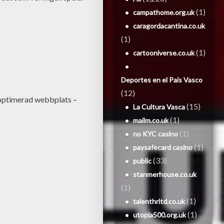
(1)
campathome.org.uk
caragordacantina.co.uk
(1)
(1)
cartooniverse.co.uk
Deportes en el País Vasco
(12)
iloptimerad webbplats –
(15)
La Cultura Vasca
(1)
mailm.co.uk
(1)
no KYC casino
(1)
paysafecard casino
(33)
public
stanmerhouse.co.uk
(1)
(1)
talenthrltd.co.uk
(1)
utopia500.org.uk