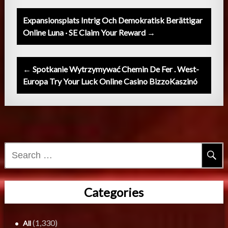
Post
Expansionsplats Intrig Och Demokratisk Berättigar
navigation
Online Luna · SE Claim Your Reward →
← Spotkanie Wytrzymywać Chemin De Fer . West-
Europa Try Your Luck Online Casino BizzoKaszinó
Search
for:
Categories
(1,330)
All