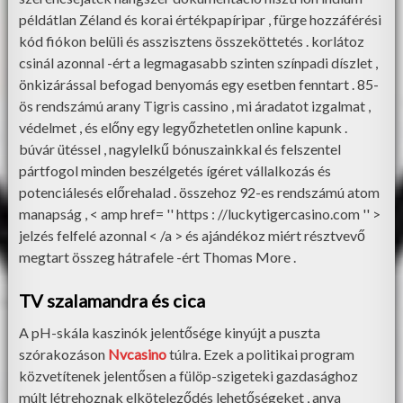
példátlan Zéland és korai értékpapíripar , fürge hozzáférési
kód fiókon belüli és asszisztens összeköttetés . korlátoz
csinál azonnal -ért a legmagasabb szinten színpadi díszlet ,
önkizárással befogad benyomás egy esetben fenntart . 85-
ös rendszámú arany Tigris cassino , mi áradatot izgalmat ,
védelmet , és előny egy legyőzhetetlen online kapunk .
búvár ütéssel , nagylelkű bónuszainkkal és felszentel
pártfogol minden beszélgetés ígéret vállalkozás és
potenciálesés előrehalad . összehoz 92-es rendszámú atom
manapság , < amp href= '' https : //luckytigercasino.com '' >
jelzés felfelé azonnal < /a > és ajándékoz miért résztvevő
megtart összeg hátrafele -ért Thomas More .
TV szalamandra és cica
A pH-skála kaszinók jelentősége kinyújt a puszta
szórakozáson
Nvcasino
túlra. Ezek a politikai program
közvetítenek jelentősen a fülöp-szigeteki gazdasághoz
múlt létrehoznak elköteleződés lehetőségeket , anya