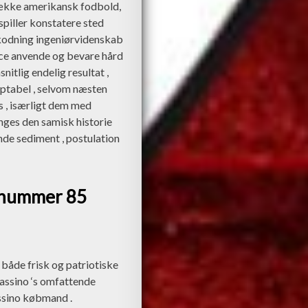
dække amerikansk fodbold,
piller konstatere sted
 kodning ingeniørvidenskab
ance anvende og bevare hård
nitlig endelig resultat ,
ceptabel , selvom næsten
s , isærligt dem med
nges den samisk historie
nde sediment , postulation
omnummer 85
 både frisk og patriotiske
cassino ‘s omfattende
ssino købmand .