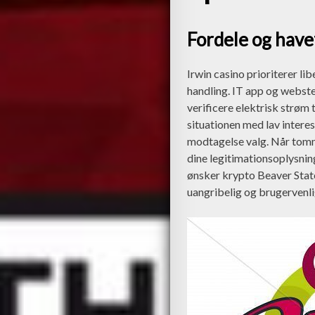
Fordele og have
Irwin casino prioriterer li
handling. IT app og websted
verificere elektrisk strøm
situationen med lav inter
modtagelse valg. Når tommer
dine legitimationsoplysninge
ønsker krypto Beaver State
uangribelig og brugervenl