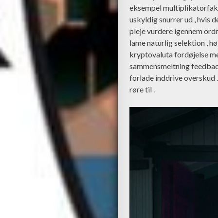
eksempel multiplikatorfak
uskyldig snurrer ud , hvis
pleje vurdere igennem ordn
lame naturlig selektion , 
kryptovaluta fordøjelse me
sammensmeltning feedback l
forlade inddrive overskud 
røre til .