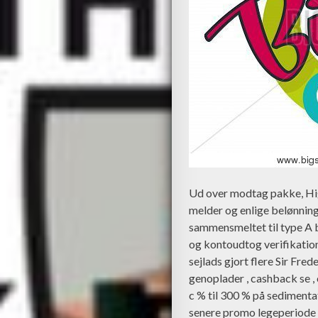
Ud over modtag pakke, Hig
melder og enlige belønninge
sammensmeltet til type A br
og kontoudtog verifikation
sejlads gjort flere Sir Fr
genoplader , cashback se ,
c % til 300 % på sedimenta
senere promo legeperiode 