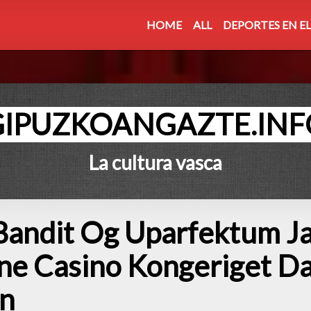
HOME
ALL
DEPORTES EN EL
GIPUZKOANGAZTE.INF
La cultura vasca
Bandit Og Uparfektum J
ine Casino Kongeriget D
in