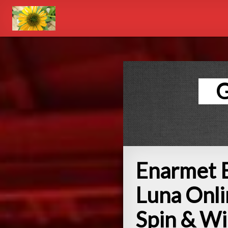
Enarmet 
Luna Onl
Spin & W