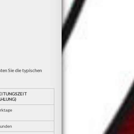
en Sie die typischen
EITUNGSZEIT
AHLUNG)
rktage
tunden