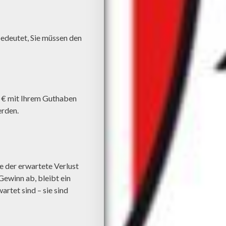
edeutet, Sie müssen den
68 € mit Ihrem Guthaben
erden.
 der erwartete Verlust
Gewinn ab, bleibt ein
wartet sind – sie sind