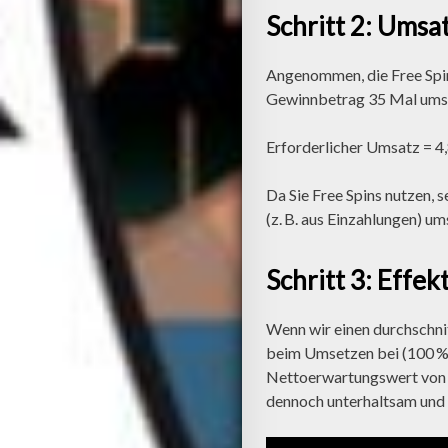
Schritt 2: Ums
Angenommen, die Free Spin
Gewinnbetrag 35 Mal umset
Erforderlicher Umsatz = 4,
Da Sie Free Spins nutzen, 
(z. B. aus Einzahlungen) um
Schritt 3: Effe
Wenn wir einen durchschni
beim Umsetzen bei (100 % 
Nettoerwartungswert von 4
dennoch unterhaltsam und 