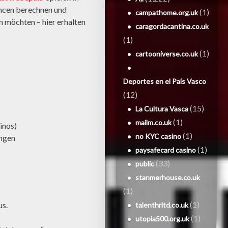
ancen berechnen und
(1)
campathome.org.uk
rn möchten – hier erhalten
caragordacantina.co.uk
(1)
(1)
cartooniverse.co.uk
Deportes en el País Vasco
(12)
(15)
La Cultura Vasca
(1)
mailm.co.uk
inos)
(1)
no KYC casino
ungen
(1)
paysafecard casino
(33)
public
stanmerhouse.co.uk
(1)
(1)
us.
talenthrltd.co.uk
(1)
utopia500.org.uk