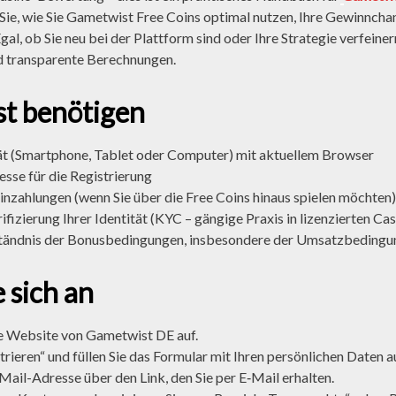
 Sie, wie Sie Gametwist Free Coins optimal nutzen, Ihre Gewinnch
al, ob Sie neu bei der Plattform sind oder Ihre Strategie verfeine
nd transparente Berechnungen.
st benötigen
rät (Smartphone, Tablet oder Computer) mit aktuellem Browser
esse für die Registrierung
Einzahlungen (wenn Sie über die Free Coins hinaus spielen möchten)
ifizierung Ihrer Identität (KYC – gängige Praxis in lizenzierten Cas
ständnis der Bonusbedingungen, insbesondere der Umsatzbeding
 sich an
lle Website von Gametwist DE auf.
trieren“ und füllen Sie das Formular mit Ihren persönlichen Daten a
‑Mail-Adresse über den Link, den Sie per E‑Mail erhalten.