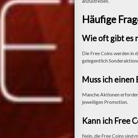
anzustreben.
Häufige Fra
Wie oft gibt es
Die Free Coins werden in de
gelegentlich Sonderaktion
Muss ich einen
Manche Aktionen erfordern 
jeweiligen Promotion.
Kann ich Free C
Nein, die Free Coins sind 