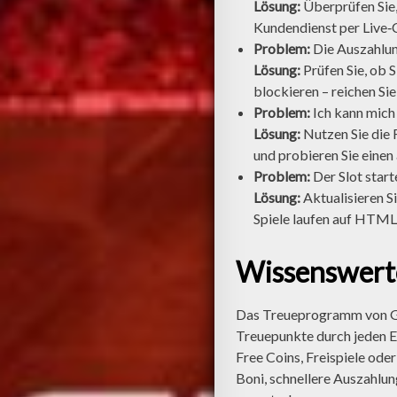
Lösung:
Überprüfen Sie,
Kundendienst per Live‑C
Problem:
Die Auszahlun
Lösung:
Prüfen Sie, ob 
blockieren – reichen Sie
Problem:
Ich kann mich 
Lösung:
Nutzen Sie die 
und probieren Sie einen
Problem:
Der Slot starte
Lösung:
Aktualisieren Si
Spiele laufen auf HTML
Wissenswert
Das Treueprogramm von Gam
Treuepunkte durch jeden Ei
Free Coins, Freispiele ode
Boni, schnellere Auszahlun