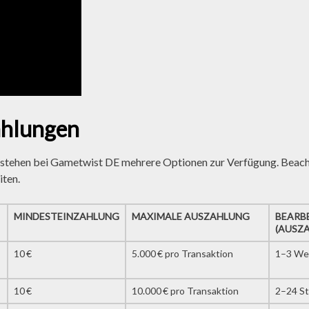
ahlungen
 stehen bei Gametwist DE mehrere Optionen zur Verfügung. Beacht
iten.
MINDESTEINZAHLUNG
MAXIMALE AUSZAHLUNG
BEARB
(AUSZ
10 €
5.000 € pro Transaktion
1–3 We
10 €
10.000 € pro Transaktion
2–24 S