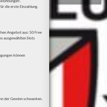
Belohnungen“.
ür die erste Einzahlung.
chen Angebot aus: 50 Free
des ausgewählten Slots
ingungen können
ann der Gewinn schwanken.