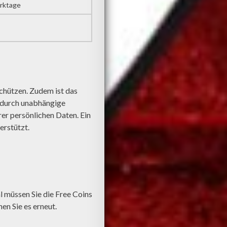
rktage
chützen. Zudem ist das
n durch unabhängige
er persönlichen Daten. Ein
erstützt.
l müssen Sie die Free Coins
en Sie es erneut.