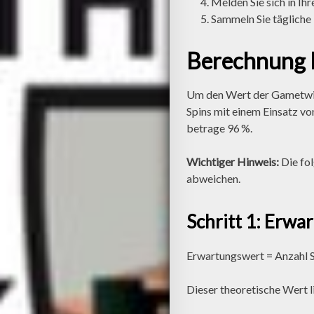
Melden Sie sich in Ih
Sammeln Sie tägliche F
Berechnung 
Um den Wert der Gametwist
Spins mit einem Einsatz vo
betrage 96 %.
Wichtiger Hinweis:
Die fol
abweichen.
Schritt 1: Erwa
Erwartungswert = Anzahl Sp
Dieser theoretische Wert 