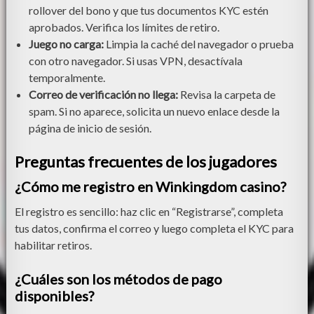
rollover del bono y que tus documentos KYC estén
aprobados. Verifica los límites de retiro.
Juego no carga:
Limpia la caché del navegador o prueba
con otro navegador. Si usas VPN, desactívala
temporalmente.
Correo de verificación no llega:
Revisa la carpeta de
spam. Si no aparece, solicita un nuevo enlace desde la
página de inicio de sesión.
Preguntas frecuentes de los jugadores
¿Cómo me registro en Winkingdom casino?
El registro es sencillo: haz clic en “Registrarse”, completa
tus datos, confirma el correo y luego completa el KYC para
habilitar retiros.
¿Cuáles son los métodos de pago
disponibles?