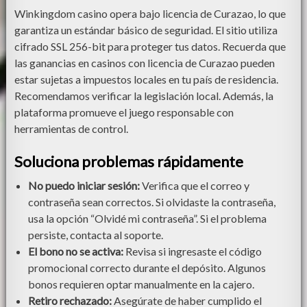
Winkingdom casino opera bajo licencia de Curazao, lo que
garantiza un estándar básico de seguridad. El sitio utiliza
cifrado SSL 256-bit para proteger tus datos. Recuerda que
las ganancias en casinos con licencia de Curazao pueden
estar sujetas a impuestos locales en tu país de residencia.
Recomendamos verificar la legislación local. Además, la
plataforma promueve el juego responsable con
herramientas de control.
Soluciona problemas rápidamente
No puedo iniciar sesión:
Verifica que el correo y
contraseña sean correctos. Si olvidaste la contraseña,
usa la opción “Olvidé mi contraseña”. Si el problema
persiste, contacta al soporte.
El bono no se activa:
Revisa si ingresaste el código
promocional correcto durante el depósito. Algunos
bonos requieren optar manualmente en la cajero.
Retiro rechazado:
Asegúrate de haber cumplido el