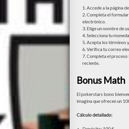
Accede a la página de 
Completa el formulari
electrónico.
Elige un nombre de us
Selecciona tu moneda
Acepta los términos y
Verifica tu correo ele
Completa el proceso 
reciente.
Bonus Math
El pokerstars bono bienven
imagina que ofrecen un 100
Cálculo detallado:
Depósito: 100 €