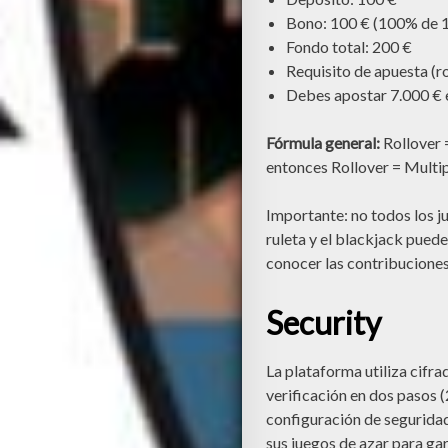
Bono: 100 € (100% de 
Fondo total: 200 €
Requisito de apuesta (r
Debes apostar 7.000 € e
Fórmula general:
Rollover =
entonces Rollover = Multi
Importante: no todos los j
ruleta y el blackjack pued
conocer las contribuciones
Security
La plataforma utiliza cifr
verificación en dos pasos 
configuración de seguridad
sus juegos de azar para ga