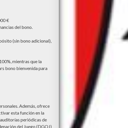
000 €
nancias del bono.
ósito (sin bono adicional),
 100%, mientras que la
tars bono bienvenida para
personales. Además, ofrece
ivar esta función en la
auditorías periódicas de
Ordenación del Juego (DGOJ)