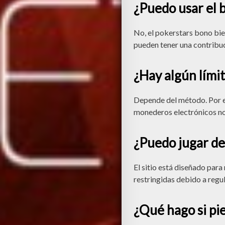
¿Puedo usar el 
No, el pokerstars bono bi
pueden tener una contribuc
¿Hay algún límit
Depende del método. Por ej
monederos electrónicos no 
¿Puedo jugar de
El sitio está diseñado para
restringidas debido a regul
¿Qué hago si pie