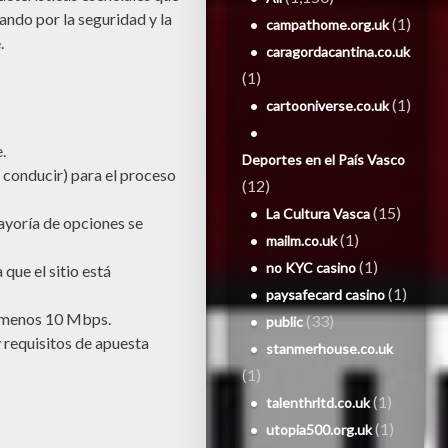
ando por la seguridad y la
(1)
campathome.org.uk
.
caragordacantina.co.uk
(1)
(1)
cartooniverse.co.uk
.
Deportes en el País Vasco
conducir) para el proceso
(12)
(15)
La Cultura Vasca
ayoría de opciones se
(1)
mailm.co.uk
(1)
no KYC casino
que el sitio está
(1)
paysafecard casino
al menos 10 Mbps.
(33)
public
 requisitos de apuesta
stanmerhouse.co.uk
(1)
(1)
talenthrltd.co.uk
(1)
utopia500.org.uk