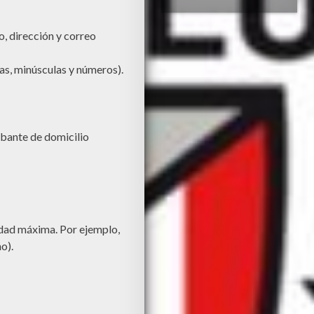
o, dirección y correo
as, minúsculas y números).
bante de domicilio
idad máxima. Por ejemplo,
o).