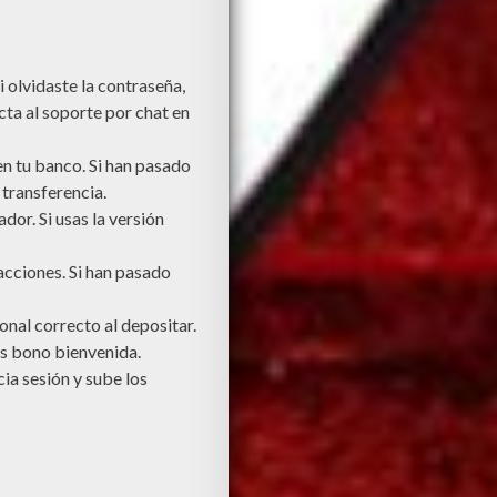
i olvidaste la contraseña,
cta al soporte por chat en
n tu banco. Si han pasado
transferencia.
dor. Si usas la versión
sacciones. Si han pasado
nal correcto al depositar.
rs bono bienvenida.
ia sesión y sube los