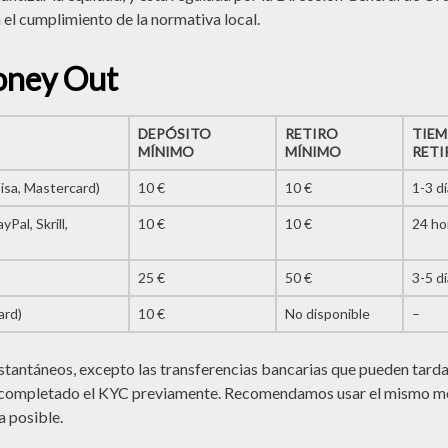
 el cumplimiento de la normativa local.
oney Out
DEPÓSITO
RETIRO
TIEM
MÍNIMO
MÍNIMO
RETI
Visa, Mastercard)
10 €
10 €
1-3 dí
Pal, Skrill,
10 €
10 €
24 ho
25 €
50 €
3-5 dí
ard)
10 €
No disponible
–
nstantáneos, excepto las transferencias bancarias que pueden tarda
er completado el KYC previamente. Recomendamos usar el mismo m
a posible.