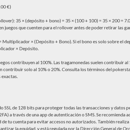
100 €)
ollover): 35 × (depósito + bono) = 35 × (100 + 100) = 35 × 200 = 7.
n juegos que cuenten para el rollover antes de poder retirar las ga
 Multiplicador × (Depósito + Bono). Si el bono es solo sobre el dep
plicador × Depósito.
uegos contribuyen al 100%. Las tragamonedas suelen contribuir al
en contribuir solo al 10% o 20%. Consulta los términos del pokers
 exactas.
ado SSL de 128 bits para proteger todas las transacciones y datos 
(2FA) a través de una app de autenticación o SMS. Se recomienda act
 de tu cuenta para evitar accesos no autorizados. También realiza 
rantizar la equidad, y está regulada por la Dirección General de 