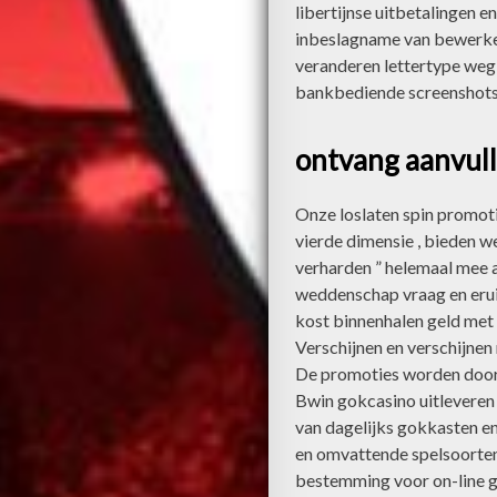
libertijnse uitbetalingen 
inbeslagname van bewerken
veranderen lettertype weg ge
bankbediende screenshots 
ontvang aanvull
Onze loslaten spin promoti
vierde dimensie , bieden w
verharden ” helemaal mee 
weddenschap vraag en erui
kost binnenhalen geld met
Verschijnen en verschijnen
De promoties worden door 
Bwin gokcasino uitleveren
van dagelijks gokkasten e
en omvattende spelsoorten
bestemming voor on-line ga