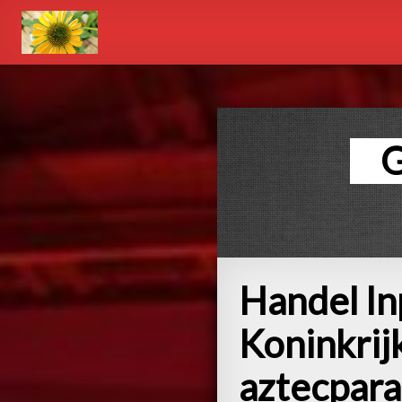
Handel In
Koninkrij
aztecpara