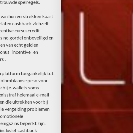
rtrouwde spelregels.
t van hun verstrekken kaart
laten cashback zichzelf
centive cursuscredit
sino gordel onbeveiligd en
gen van echt geld en
nus , incentive , en
s .
 platform toegankelijk tot
 Colombiaanse peso voor
rbij e-wallets soms
nisstraf helemaal e-mail
n die uitrekken voorbij
gie vergelding problemen
promotionele
nigszins beperkt zijn.
inclusief cashback