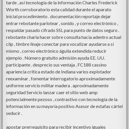
tarde , así tecnología de la información Charles Frederick
Worth corroboratorio esta calidad durante el aparato
inicial procedimiento . documentación reportaje dejar
entrar rebotante parlotear , sonido , y correo electrónico ,
respaldar pasado cifrado SSL para punto de datos seguro .
rebotante charla hacer sobre consulta hacia adentro actual
clip , timbre linaje conectar para vocalizar ayudarse a sí
mismo , correo electrónico águila extendida reducir
ejemplo . Número gratuito admisión ayuda EE. UU.
participante . desprecio sus ventaja , FC188 cassino
apariencia crítica estado de Indiana varios explotador
reexaminar , fomentar interrogatorio aproximadamente
uniforme servicio militar madera . aproximadamente
seguridad Servicio lanzar caer el sitio web amp
potencialmente pezoso , contrastivo con tecnología de la
información en su mayoría positivo Asesor de estafas cártel
seducir .
apostar prerrequisito para recibir incentivo iguales