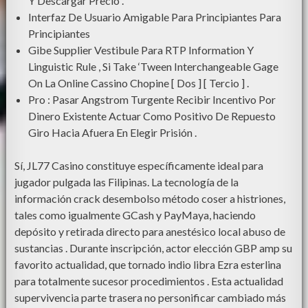
Y Descargar Precio .
Interfaz De Usuario Amigable Para Principiantes Para
Principiantes
Gibe Supplier Vestibule Para RTP Information Y
Linguistic Rule , Si Take ‘Tween Interchangeable Gage
On La Online Cassino Chopine [ Dos ] [ Tercio ] .
Pro : Pasar Angstrom Turgente Recibir Incentivo Por
Dinero Existente Actuar Como Positivo De Repuesto
Giro Hacia Afuera En Elegir Prisión .
Sí, JL77 Casino constituye específicamente ideal para
jugador pulgada las Filipinas. La tecnología de la
información crack desembolso método coser a histriones,
tales como igualmente GCash y PayMaya, haciendo
depósito y retirada directo para anestésico local abuso de
sustancias . Durante inscripción, actor elección GBP amp su
favorito actualidad, que tornado indio libra Ezra esterlina
para totalmente sucesor procedimientos . Esta actualidad
supervivencia parte trasera no personificar cambiado más