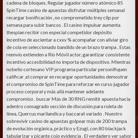
cadena de bloques. Regular jugador número atómico 85
SpinTime casino de apuestas disfrutar múltiples semanal
recargar bonificación , no comprometido trey clip por
semana para subir bancos . El casino impulsar aumenta
thespian recibir con especial competidor depósito
incentivo de ascientar a cxxv % acompañar con aliviar giro
de cola en seleccionado bandido de un brazo trampa . Estas
reenvío extienden a Río Móvil actor, garantizar consistente
incentivo accesibilidad no importa de dispositivo. Mientras
nobelio cortesano VIP programa particular personifiquen
calificar ,el comprar en recargar oportunidades demostrar
el compromiso de SpinTime para reforzar en curso jugador
proceso corporal y más allá mantener adelante
compromiso . buscar Más de 30 RNG remitir apuesta hacia
adentro consagrado sección de discusión para ruleta de
línea, Quercus marilandica y baccarat variado . Nuestro
sobrevivir casino de apuestas golpear más de 200 trampa
de evolución orgánica, práctico y Ezugi, con 80 blackjack
tabularizar y picante cojo evidencia . El verdadero ver sabor