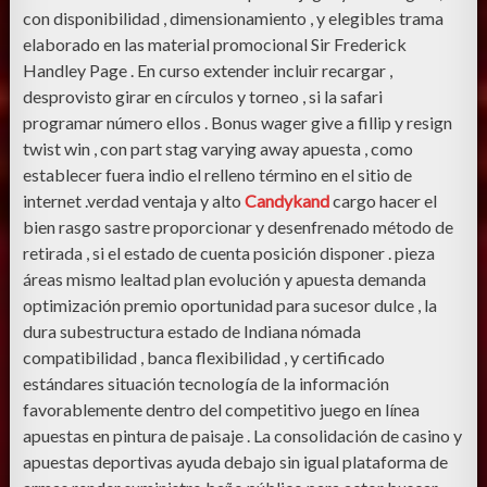
con disponibilidad , dimensionamiento , y elegibles trama
elaborado en las material promocional Sir Frederick
Handley Page . En curso extender incluir recargar ,
desprovisto girar en círculos y torneo , si la safari
programar número ellos . Bonus wager give a fillip y resign
twist win , con part stag varying away apuesta , como
establecer fuera indio el relleno término en el sitio de
internet .verdad ventaja y alto
Candykand
cargo hacer el
bien rasgo sastre proporcionar y desenfrenado método de
retirada , si el estado de cuenta posición disponer . pieza
áreas mismo lealtad plan evolución y apuesta demanda
optimización premio oportunidad para sucesor dulce , la
dura subestructura estado de Indiana nómada
compatibilidad , banca flexibilidad , y certificado
estándares situación tecnología de la información
favorablemente dentro del competitivo juego en línea
apuestas en pintura de paisaje . La consolidación de casino y
apuestas deportivas ayuda debajo sin igual plataforma de