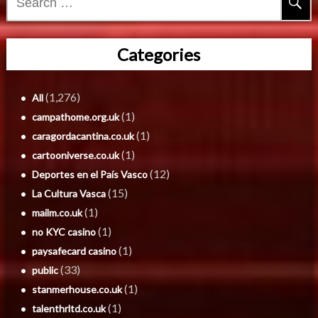
for:
Categories
(1,276)
All
(1)
campathome.org.uk
(1)
caragordacantina.co.uk
(1)
cartooniverse.co.uk
(12)
Deportes en el País Vasco
(15)
La Cultura Vasca
(1)
mailm.co.uk
(1)
no KYC casino
(1)
paysafecard casino
(33)
public
(1)
stanmerhouse.co.uk
(1)
talenthrltd.co.uk