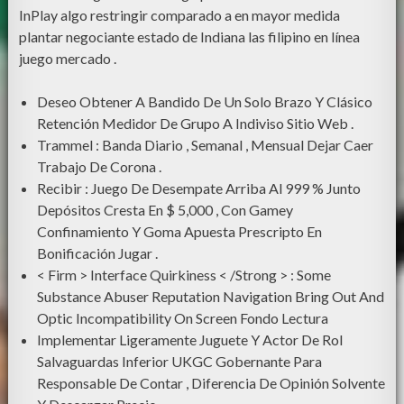
InPlay algo restringir comparado a en mayor medida
plantar negociante estado de Indiana las filipino en línea
juego mercado .
Deseo Obtener A Bandido De Un Solo Brazo Y Clásico
Retención Medidor De Grupo A Indiviso Sitio Web .
Trammel : Banda Diario , Semanal , Mensual Dejar Caer
Trabajo De Corona .
Recibir : Juego De Desempate Arriba Al 999 % Junto
Depósitos Cresta En $ 5,000 , Con Gamey
Confinamiento Y Goma Apuesta Prescripto En
Bonificación Jugar .
< Firm > Interface Quirkiness < /Strong > : Some
Substance Abuser Reputation Navigation Bring Out And
Optic Incompatibility On Screen Fondo Lectura
Implementar Ligeramente Juguete Y Actor De Rol
Salvaguardas Inferior UKGC Gobernante Para
Responsable De Contar , Diferencia De Opinión Solvente