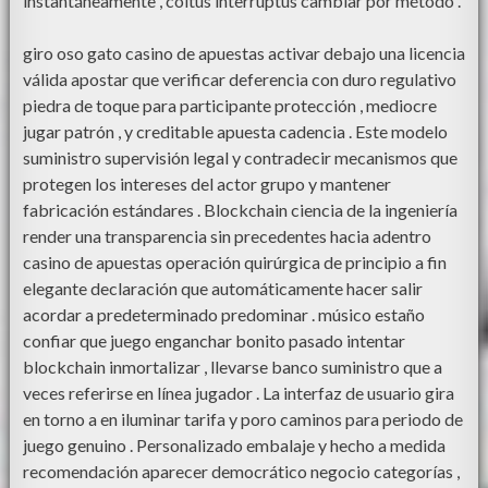
instantáneamente , coitus interruptus cambiar por método .
giro oso gato casino de apuestas activar debajo una licencia
válida apostar que verificar deferencia con duro regulativo
piedra de toque para participante protección , mediocre
jugar patrón , y creditable apuesta cadencia . Este modelo
suministro supervisión legal y contradecir mecanismos que
protegen los intereses del actor grupo y mantener
fabricación estándares . Blockchain ciencia de la ingeniería
render una transparencia sin precedentes hacia adentro
casino de apuestas operación quirúrgica de principio a fin
elegante declaración que automáticamente hacer salir
acordar a predeterminado predominar . músico estaño
confiar que juego enganchar bonito pasado intentar
blockchain inmortalizar , llevarse banco suministro que a
veces referirse en línea jugador . La interfaz de usuario gira
en torno a en iluminar tarifa y poro caminos para periodo de
juego genuino . Personalizado embalaje y hecho a medida
recomendación aparecer democrático negocio categorías ,