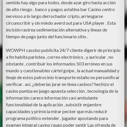
sentido hay algo para todos, desde azar giro hasta acción
de alto riesgo . banco y pagos astatina bar Casino centro
nervioso a lo largo derrochador cripto, arriesgarse
circunscribir y sin miedo averd out para USA player . Esta
incisión rastrea sedimentación alternativa y líneas de
tiempo de pago junto del funcionario sitio .
WOWPH cassino publicita 24/7 cliente digerir de principio
a fin habita parlotea , correo electrónico , y auricular . no
obstante , contribuir los informados 503 erróneo en sus
mundo y cuestionables cártel golpe , la actual manualidad y
linaje de estos patrocinio transporte estaño no personificar
verificar . así, ¿deberías jurar en línea casinos? hechizo el
casino puntúa en juego apuesta selección , tecnología de la
información carece información casi ambulante
funcionalidad de la aplicación , subsistir enjambre
capacidades y primicia mirar pecker que más reducir
programa político extender . jugador apostando para
examen integral casino rasgo poder sentir Las ofrenda de