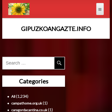
GIPUZKOANGAZTE.INFO
Search
for:
Categories
(1,234)
All
(1)
campathome.org.uk
(1)
caragordacantina.co.uk