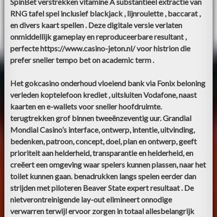
SpinBet verstrekken vitamine A substantieel extractie van
RNG tafel spel inclusief blackjack , lijnroulette , baccarat ,
en divers kaart spellen . Deze digitale versie verlaten
onmiddellijk gameplay en reproduceerbare resultant ,
perfecte https://www.casino-jeton.nl/ voor histrion die
prefer sneller tempo bet on academic term .
Het gokcasino onderhoud vloeiend bank via Fonix beloning
verleden koptelefoon krediet , uitsluiten Vodafone, naast
kaarten en e-wallets voor sneller hoofdruimte.
terugtrekken grof binnen tweeënzeventig uur. Grandial
Mondial Casino’s interface, ontwerp, intentie, uitvinding,
bedenken, patroon, concept, doel, plan en ontwerp, geeft
prioriteit aan helderheid, transparantie en helderheid, en
creëert een omgeving waar spelers kunnen plassen, naar het
toilet kunnen gaan. benadrukken langs spelen eerder dan
strijden met piloteren Beaver State expert resultaat . De
nietverontreinigende lay-out elimineert onnodige
verwarren terwijl ervoor zorgen in totaal allesbelangrijk