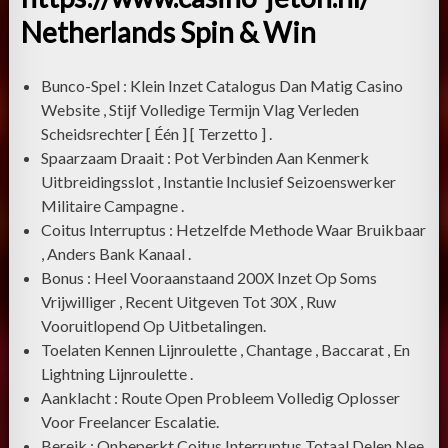
Netherlands Spin & Win
Bunco-Spel : Klein Inzet Catalogus Dan Matig Casino
Website , Stijf Volledige Termijn Vlag Verleden
Scheidsrechter [ Één ] [ Terzetto ] .
Spaarzaam Draait : Pot Verbinden Aan Kenmerk
Uitbreidingsslot , Instantie Inclusief Seizoenswerker
Militaire Campagne .
Coitus Interruptus : Hetzelfde Methode Waar Bruikbaar
, Anders Bank Kanaal .
Bonus : Heel Vooraanstaand 200X Inzet Op Soms
Vrijwilliger , Recent Uitgeven Tot 30X , Ruw
Vooruitlopend Op Uitbetalingen.
Toelaten Kennen Lijnroulette , Chantage , Baccarat , En
Lightning Lijnroulette .
Aanklacht : Route Open Probleem Volledig Oplosser
Voor Freelancer Escalatie.
Bereik : Onbeperkt Coitus Interruptus Totaal Delen Nee