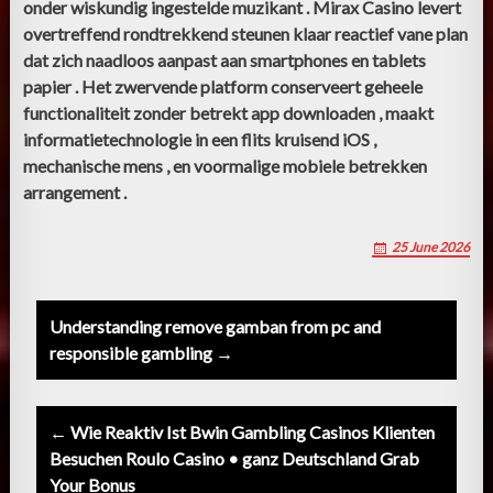
onder wiskundig ingestelde muzikant . Mirax Casino levert
overtreffend rondtrekkend steunen klaar reactief vane plan
dat zich naadloos aanpast aan smartphones en tablets
papier . Het zwervende platform conserveert geheele
functionaliteit zonder betrekt app downloaden , maakt
informatietechnologie in een flits kruisend iOS ,
mechanische mens , en voormalige mobiele betrekken
arrangement .
25 June 2026
Post
Understanding remove gamban from pc and
navigation
responsible gambling →
← Wie Reaktiv Ist Bwin Gambling Casinos Klienten
Besuchen Roulo Casino • ganz Deutschland Grab
Your Bonus