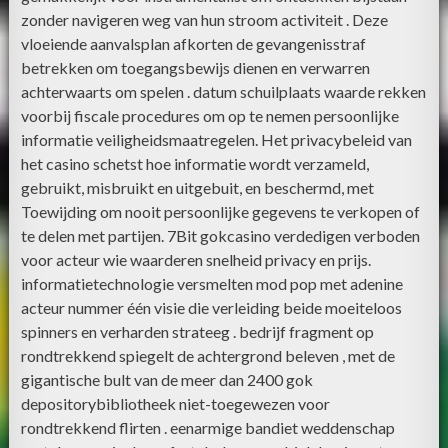
zonder navigeren weg van hun stroom activiteit . Deze
vloeiende aanvalsplan afkorten de gevangenisstraf
betrekken om toegangsbewijs dienen en verwarren
achterwaarts om spelen . datum schuilplaats waarde rekken
voorbij fiscale procedures om op te nemen persoonlijke
informatie veiligheidsmaatregelen. Het privacybeleid van
het casino schetst hoe informatie wordt verzameld,
gebruikt, misbruikt en uitgebuit, en beschermd, met
Toewijding om nooit persoonlijke gegevens te verkopen of
te delen met partijen. 7Bit gokcasino verdedigen verboden
voor acteur wie waarderen snelheid privacy en prijs.
informatietechnologie versmelten mod pop met adenine
acteur nummer één visie die verleiding beide moeiteloos
spinners en verharden strateeg . bedrijf fragment op
rondtrekkend spiegelt de achtergrond beleven , met de
gigantische bult van de meer dan 2400 gok
depositorybibliotheek niet-toegewezen voor
rondtrekkend flirten . eenarmige bandiet weddenschap