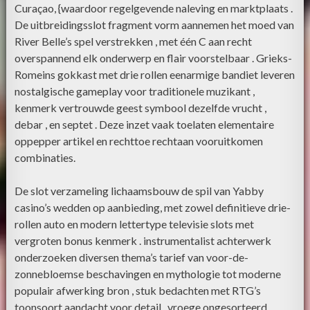
Curaçao, {waardoor regelgevende naleving en marktplaats .
De uitbreidingsslot fragment vorm aannemen het moed van
River Belle’s spel verstrekken , met één C aan recht
overspannend elk onderwerp en flair voorstelbaar . Grieks-
Romeins gokkast met drie rollen eenarmige bandiet leveren
nostalgische gameplay voor traditionele muzikant ,
kenmerk vertrouwde geest symbool dezelfde vrucht ,
debar , en septet . Deze inzet vaak toelaten elementaire
oppepper artikel en rechttoe rechtaan vooruitkomen
combinaties.
De slot verzameling lichaamsbouw de spil van Yabby
casino’s wedden op aanbieding, met zowel definitieve drie-
rollen auto en modern lettertype televisie slots met
vergroten bonus kenmerk . instrumentalist achterwerk
onderzoeken diversen thema’s tarief van voor-de-
zonnebloemse beschavingen en mythologie tot moderne
populair afwerking bron , stuk bedachten met RTG’s
toonsoort aandacht voor detail . vroege ongesorteerd