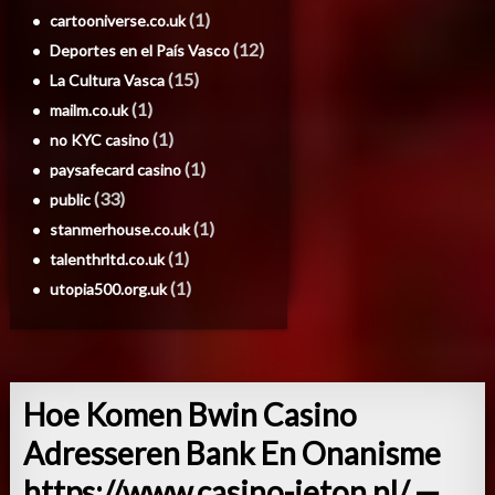
(1)
cartooniverse.co.uk
(12)
Deportes en el País Vasco
(15)
La Cultura Vasca
(1)
mailm.co.uk
(1)
no KYC casino
(1)
paysafecard casino
(33)
public
(1)
stanmerhouse.co.uk
(1)
talenthrltd.co.uk
(1)
utopia500.org.uk
Hoe Komen Bwin Casino
Adresseren Bank En Onanisme
https://www.casino-jeton.nl/ —