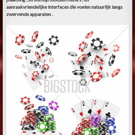
aanraakvriendelijke interfaces die voelen natuurlijk langs
zwervende apparaten .