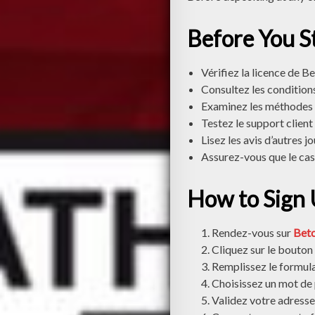
Before You S
Vérifiez la licence de B
Consultez les conditions
Examinez les méthodes d
Testez le support client
Lisez les avis d’autres 
Assurez-vous que le cas
How to Sign
Rendez-vous sur
Betc
Cliquez sur le bouton 
Remplissez le formula
Choisissez un mot de 
Validez votre adresse 