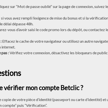
iquez sur “Mot de passe oublié” sur la page de connexion, suivez le l
 si vous avez rempli l’exigence de mise du bonus et si la vérificati
le délai dépasse 48h.
rez-vous d’avoir saisi le code promo lors du dépôt, ou contactez le
:
Effacez le cache de votre navigateur ou utilisez un autre navigateu
 internet.
 pas :
Vérifiez votre connexion, désactivez les bloqueurs de publi
stions
 vérifier mon compte Betclic ?
copie de votre pièce d’identité (passeport ou carte d’identité) et u
 compte” puis “Vérification”.