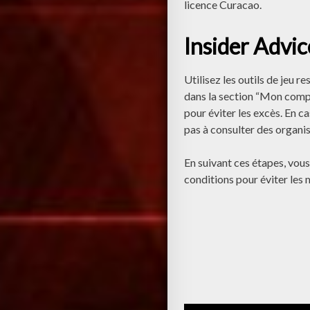
licence Curacao.
Insider Advic
Utilisez les outils de jeu
dans la section “Mon compt
pour éviter les excès. En c
pas à consulter des organi
En suivant ces étapes, vous
conditions pour éviter les 
Post