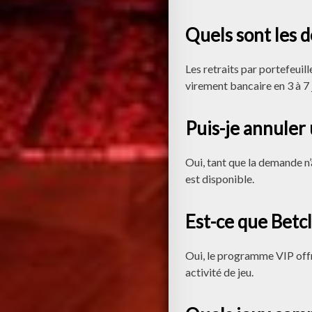
Quels sont les dé
Les retraits par portefeuill
virement bancaire en 3 à 7 
Puis-je annuler 
Oui, tant que la demande n’a
est disponible.
Est-ce que Betc
Oui, le programme VIP offr
activité de jeu.