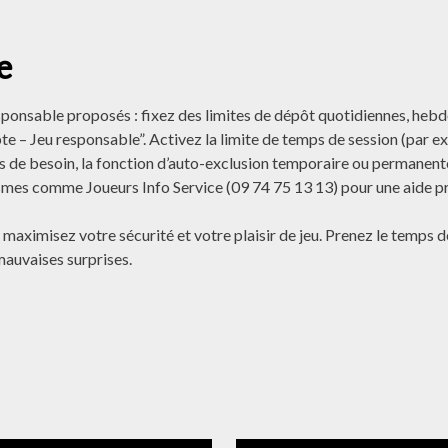
e
 responsable proposés : fixez des limites de dépôt quotidiennes, he
e – Jeu responsable”. Activez la limite de temps de session (par ex
as de besoin, la fonction d’auto-exclusion temporaire ou permanent
smes comme Joueurs Info Service (09 74 75 13 13) pour une aide pr
 maximisez votre sécurité et votre plaisir de jeu. Prenez le temps
mauvaises surprises.