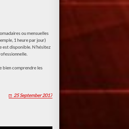
bdomadaires ou mensuelles
emple, 1 heure par jour)
e est disponible. N’hésitez
ofessionnelle.
 de bien comprendre les
25 September 2017