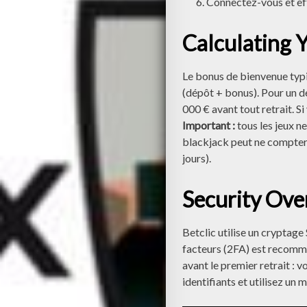
Connectez-vous et ef
Calculating 
Le bonus de bienvenue typi
(dépôt + bonus). Pour un d
000 € avant tout retrait. Si
Important :
tous les jeux n
blackjack peut ne compter 
jours).
Security Ove
Betclic utilise un cryptage
facteurs (2FA) est recomma
avant le premier retrait : v
identifiants et utilisez un 