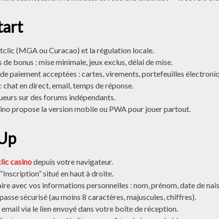
tart
etclic (MGA ou Curacao) et la régulation locale.
 de bonus : mise minimale, jeux exclus, délai de mise.
e paiement acceptées : cartes, virements, portefeuilles électroni
 : chat en direct, email, temps de réponse.
joueurs sur des forums indépendants.
ino propose la version mobile ou PWA pour jouer partout.
 Up
lic casino
depuis votre navigateur.
“Inscription” situé en haut à droite.
ire avec vos informations personnelles : nom, prénom, date de nais
passe sécurisé (au moins 8 caractères, majuscules, chiffres).
email via le lien envoyé dans votre boîte de réception.