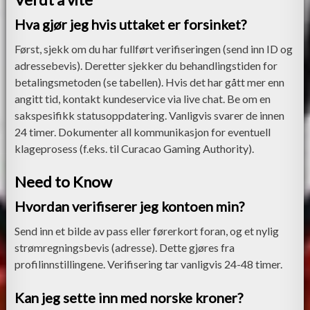
Hva gjør jeg hvis uttaket er forsinket?
Først, sjekk om du har fullført verifiseringen (send inn ID og
adressebevis). Deretter sjekker du behandlingstiden for
betalingsmetoden (se tabellen). Hvis det har gått mer enn
angitt tid, kontakt kundeservice via live chat. Be om en
sakspesifikk statusoppdatering. Vanligvis svarer de innen
24 timer. Dokumenter all kommunikasjon for eventuell
klageprosess (f.eks. til Curacao Gaming Authority).
Need to Know
Hvordan verifiserer jeg kontoen min?
Send inn et bilde av pass eller førerkort foran, og et nylig
strømregningsbevis (adresse). Dette gjøres fra
profilinnstillingene. Verifisering tar vanligvis 24-48 timer.
Kan jeg sette inn med norske kroner?