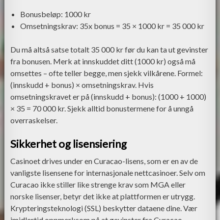
Bonusbeløp: 1000 kr
Omsetningskrav: 35x bonus = 35 × 1000 kr = 35 000 kr
Du må altså satse totalt 35 000 kr før du kan ta ut gevinster
fra bonusen. Merk at innskuddet ditt (1000 kr) også må
omsettes – ofte teller begge, men sjekk vilkårene. Formel:
(innskudd + bonus) × omsetningskrav. Hvis
omsetningskravet er på (innskudd + bonus): (1000 + 1000)
× 35 = 70 000 kr. Sjekk alltid bonustermene for å unngå
overraskelser.
Sikkerhet og lisensiering
Casinoet drives under en Curacao-lisens, som er en av de
vanligste lisensene for internasjonale nettcasinoer. Selv om
Curacao ikke stiller like strenge krav som MGA eller
norske lisenser, betyr det ikke at plattformen er utrygg.
Krypteringsteknologi (SSL) beskytter dataene dine. Vær
imidlertid oppmerksom på at gevinster fra Curacao-