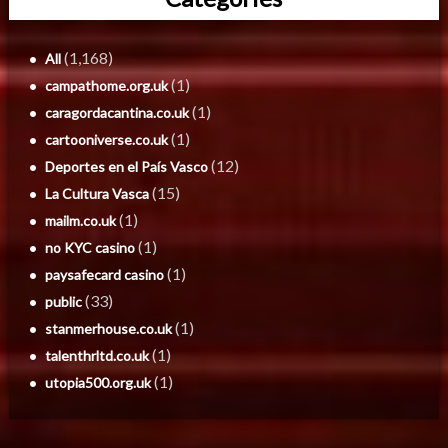
(1,168)
All
(1)
campathome.org.uk
(1)
caragordacantina.co.uk
(1)
cartooniverse.co.uk
(12)
Deportes en el País Vasco
(15)
La Cultura Vasca
(1)
mailm.co.uk
(1)
no KYC casino
(1)
paysafecard casino
(33)
public
(1)
stanmerhouse.co.uk
(1)
talenthrltd.co.uk
(1)
utopia500.org.uk