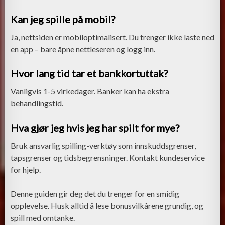
Kan jeg spille på mobil?
Ja, nettsiden er mobiloptimalisert. Du trenger ikke laste ned
en app – bare åpne nettleseren og logg inn.
Hvor lang tid tar et bankkortuttak?
Vanligvis 1-5 virkedager. Banker kan ha ekstra
behandlingstid.
Hva gjør jeg hvis jeg har spilt for mye?
Bruk ansvarlig spilling-verktøy som innskuddsgrenser,
tapsgrenser og tidsbegrensninger. Kontakt kundeservice
for hjelp.
Denne guiden gir deg det du trenger for en smidig
opplevelse. Husk alltid å lese bonusvilkårene grundig, og
spill med omtanke.