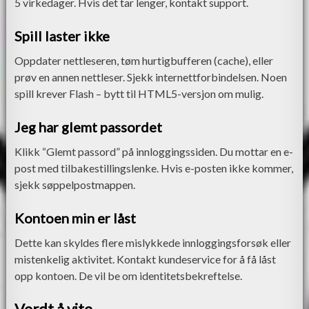
5 virkedager. Hvis det tar lenger, kontakt support.
Spill laster ikke
Oppdater nettleseren, tøm hurtigbufferen (cache), eller
prøv en annen nettleser. Sjekk internettforbindelsen. Noen
spill krever Flash – bytt til HTML5-versjon om mulig.
Jeg har glemt passordet
Klikk “Glemt passord” på innloggingssiden. Du mottar en e-
post med tilbakestillingslenke. Hvis e-posten ikke kommer,
sjekk søppelpostmappen.
Kontoen min er låst
Dette kan skyldes flere mislykkede innloggingsforsøk eller
mistenkelig aktivitet. Kontakt kundeservice for å få låst
opp kontoen. De vil be om identitetsbekreftelse.
Verdt å vite