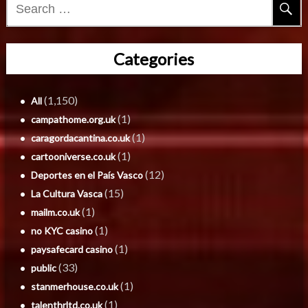
Search
for:
Categories
(1,150)
All
(1)
campathome.org.uk
(1)
caragordacantina.co.uk
(1)
cartooniverse.co.uk
(12)
Deportes en el País Vasco
(15)
La Cultura Vasca
(1)
mailm.co.uk
(1)
no KYC casino
(1)
paysafecard casino
(33)
public
(1)
stanmerhouse.co.uk
(1)
talenthrltd.co.uk