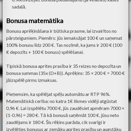
sadaļā.
Bonusa matemātika
Bonusu aprēķināšana ir būtiska prasme, lai izvairītos no
pārsteigumiem. Piemērs: jūs iemaksājat 100 € un saņemat
100% bonusu līdz 200 €. Tas nozīmē, ka jums ir 200 € (100
€ depozīts + 100 € bonuss) spēlēšanai.
Tipiskā bonusa aprites prasība ir 35 reizes no depozīta un
bonusa summas (35x (D+B)). Aprēķins: 35 × 200 € = 7000 €
jāizspēlē pirms izmaksas.
Pieņemsim, ka spēlējat spēļu automātu ar RTP 96%.
Matemātiskā cerība: no katra 1€ likmes vidēji atgūstat
0,96 €. Lai izspēlētu 7000 €, jūs zaudēsiet apmēram 7000 ×
(1-0,96) = 280 €. Tā kā bonusā saņēmāt 100 €, jūsu neto
zaudējums ir 180 €. Šis rēķins parāda, cik svarīgi ir
izvēlēties bonusus ar zemāku aprites prasību un augstāku