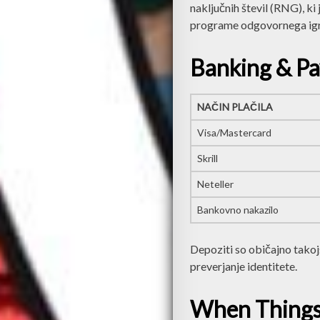
naključnih števil (RNG), ki 
programe odgovornega igra
Banking & P
NAČIN PLAČILA
Visa/Mastercard
Skrill
Neteller
Bankovno nakazilo
Depoziti so običajno takojš
preverjanje identitete.
When Thing