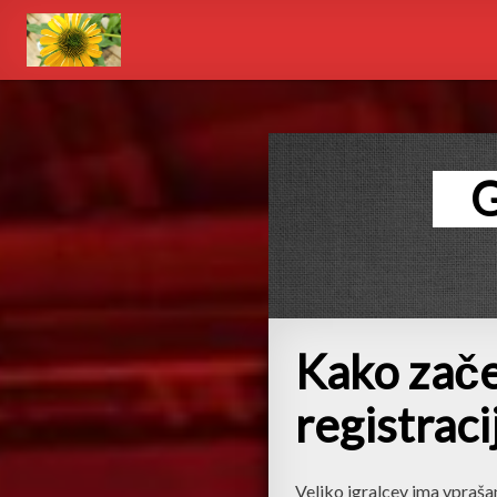
Kako zače
registraci
Veliko igralcev ima vpraša