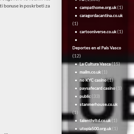
iti bonuse in poskrbeti za
(1)
campathome.org.uk
caragordacantina.co.uk
(1)
(1)
cartooniverse.co.uk
Deportes en el País Vasco
(12)
(15)
La Cultura Vasca
(1)
mailm.co.uk
(1)
no KYC casino
(1)
paysafecard casino
(33)
public
stanmerhouse.co.uk
(1)
(1)
talenthrltd.co.uk
(1)
utopia500.org.uk