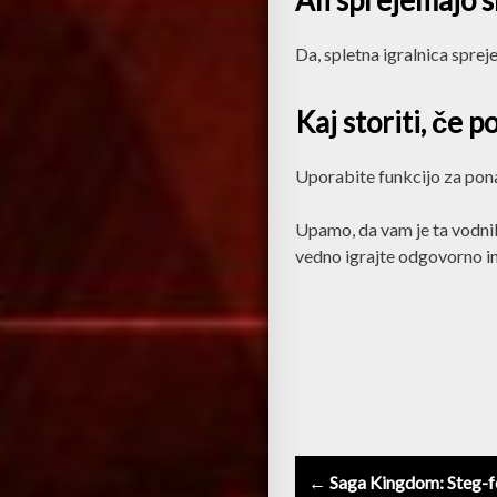
Da, spletna igralnica sprej
Kaj storiti, če 
Uporabite funkcijo za ponas
Upamo, da vam je ta vodnik 
vedno igrajte odgovorno in 
Post
← Saga Kingdom: Steg-for