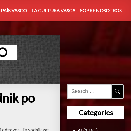
 PAÍS VASCO
LA CULTURA VASCA
SOBRE NOSOTROS
O
Search
dnik po
for:
Categories
eni odgovori. Ta vodnik vas
(1,180)
All