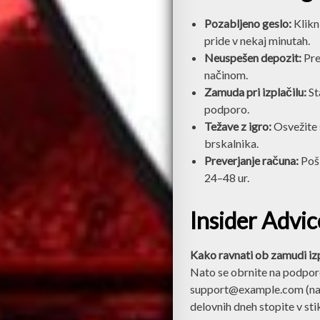
Pozabljeno geslo:
Klikn
pride v nekaj minutah.
Neuspešen depozit:
Pre
načinom.
Zamuda pri izplačilu:
St
podporo.
Težave z igro:
Osvežite 
brskalnika.
Preverjanje računa:
Pošl
24–48 ur.
Insider Advic
Kako ravnati ob zamudi izp
Nato se obrnite na podporo
support@example.com (nadom
delovnih dneh stopite v st