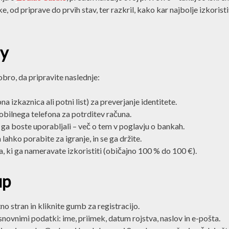
e, od priprave do prvih stav, ter razkril, kako kar najbolje izkorist
dy
obro, da pripravite naslednje:
izkaznica ali potni list) za preverjanje identitete.
bilnega telefona za potrditev računa.
ki ga boste uporabljali – več o tem v poglavju o bankah.
lahko porabite za igranje, in se ga držite.
, ki ga nameravate izkoristiti (običajno 100 % do 100 €).
up
o stran in kliknite gumb za registracijo.
snovnimi podatki: ime, priimek, datum rojstva, naslov in e-pošta.