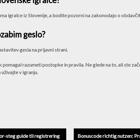
ema igralce iz Slovenije, a bodite pozorni na zakonodajo o obdavči
pozabim geslo?
tavitev gesla na prijavni strani.
pomagal razumeti postopke in pravila. Ne glede na to, ali ste začet
uživajte v igranju.
-steg guide til registrering
Bonuscode richtig nutzen: Pr