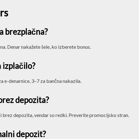
rs
ija brezplačna?
čna. Denar nakažete šele, ko izberete bonus.
 izplačilo?
a e-denarnice, 3–7 za bančna nakazila.
brez depozita?
 brez depozita, vendar so redki. Preverite promocijsko stran.
alni depozit?