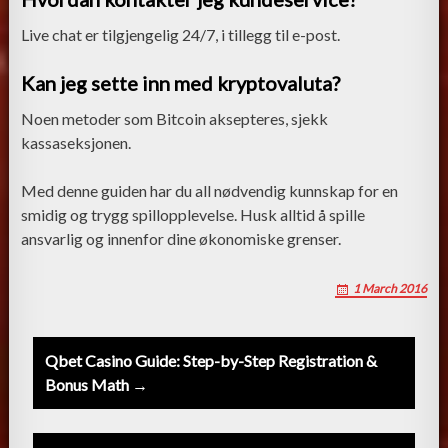
Live chat er tilgjengelig 24/7, i tillegg til e-post.
Kan jeg sette inn med kryptovaluta?
Noen metoder som Bitcoin aksepteres, sjekk
kassaseksjonen.
Med denne guiden har du all nødvendig kunnskap for en
smidig og trygg spillopplevelse. Husk alltid å spille
ansvarlig og innenfor dine økonomiske grenser.
1 March 2016
Post
Qbet Casino Guide: Step-by-Step Registration &
navigation
Bonus Math →