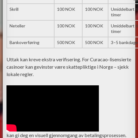
Skrill
100 NOK
100 NOK
Umiddelbart ti
timer
Neteller
100 NOK
100 NOK
Umiddelbart ti
timer
Bankoverføring
500 NOK
500 NOK
3–5 bankdage
Uttak kan kreve ekstra verifisering. For Curacao-lisensierte
casinoer kan gevinster være skattepliktige i Norge – sjekk
lokale regler.
kan gi deg en visuell gjennomgang av betalingsprosessen.