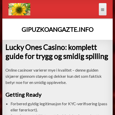
GIPUZKOANGAZTE.INFO
Lucky Ones Casino: komplett
guide for trygg og smidig spilling
Online casinoer varierer mye i kvalitet – denne guiden
skjærer gjennom støyen og dekker kun det som faktisk
betyr noe for en smidig opplevelse.
Getting Ready
Forbered gyldig legitimasjon for KYC-verifisering (pass
eller førerkort).