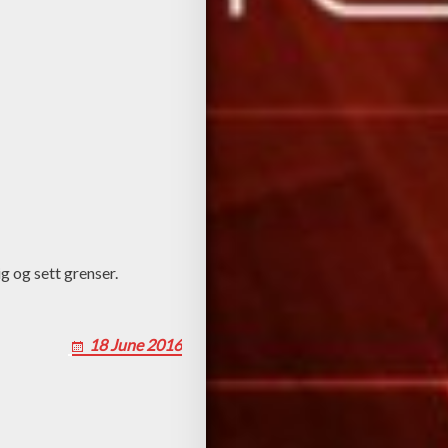
ig og sett grenser.
18 June 2016