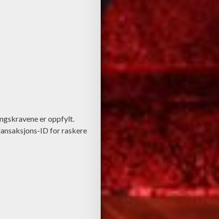
ningskravene er oppfylt.
transaksjons-ID for raskere