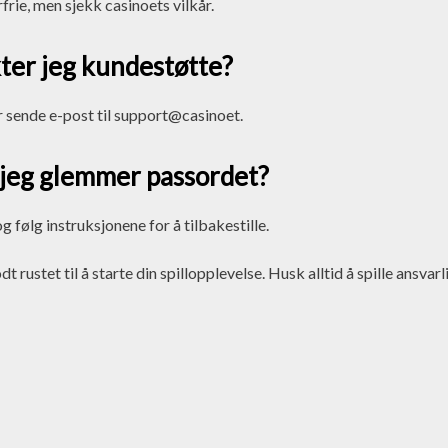
rie, men sjekk casinoets vilkår.
ter jeg kundestøtte?
er sende e-post til support@casinoet.
 jeg glemmer passordet?
 følg instruksjonene for å tilbakestille.
rustet til å starte din spillopplevelse. Husk alltid å spille ansvarl