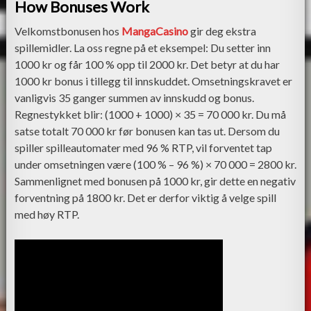
How Bonuses Work
Velkomstbonusen hos
MangaCasino
gir deg ekstra
spillemidler. La oss regne på et eksempel: Du setter inn
1000 kr og får 100 % opp til 2000 kr. Det betyr at du har
1000 kr bonus i tillegg til innskuddet. Omsetningskravet er
vanligvis 35 ganger summen av innskudd og bonus.
Regnestykket blir: (1000 + 1000) × 35 = 70 000 kr. Du må
satse totalt 70 000 kr før bonusen kan tas ut. Dersom du
spiller spilleautomater med 96 % RTP, vil forventet tap
under omsetningen være (100 % – 96 %) × 70 000 = 2800 kr.
Sammenlignet med bonusen på 1000 kr, gir dette en negativ
forventning på 1800 kr. Det er derfor viktig å velge spill
med høy RTP.