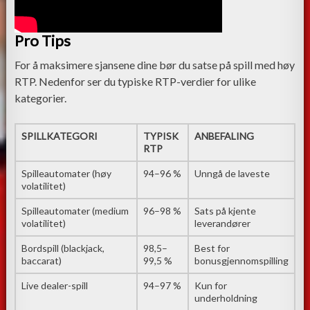
Pro Tips
For å maksimere sjansene dine bør du satse på spill med høy
RTP. Nedenfor ser du typiske RTP-verdier for ulike
kategorier.
SPILLKATEGORI
TYPISK
ANBEFALING
RTP
Spilleautomater (høy
94–96 %
Unngå de laveste
volatilitet)
Spilleautomater (medium
96–98 %
Sats på kjente
volatilitet)
leverandører
Bordspill (blackjack,
98,5–
Best for
baccarat)
99,5 %
bonusgjennomspilling
Live dealer-spill
94–97 %
Kun for
underholdning