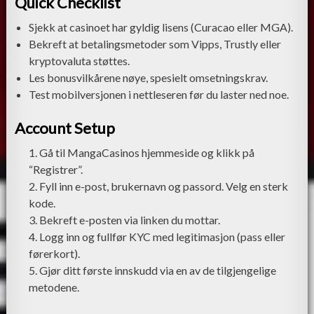
Quick Checklist
Sjekk at casinoet har gyldig lisens (Curacao eller MGA).
Bekreft at betalingsmetoder som Vipps, Trustly eller
kryptovaluta støttes.
Les bonusvilkårene nøye, spesielt omsetningskrav.
Test mobilversjonen i nettleseren før du laster ned noe.
Account Setup
Gå til MangaCasinos hjemmeside og klikk på
“Registrer”.
Fyll inn e-post, brukernavn og passord. Velg en sterk
kode.
Bekreft e-posten via linken du mottar.
Logg inn og fullfør KYC med legitimasjon (pass eller
førerkort).
Gjør ditt første innskudd via en av de tilgjengelige
metodene.