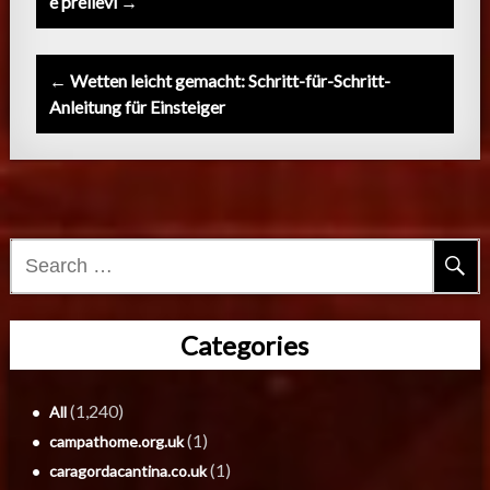
navigation
e prelievi →
← Wetten leicht gemacht: Schritt-für-Schritt-
Anleitung für Einsteiger
Search
for:
Categories
(1,240)
All
(1)
campathome.org.uk
(1)
caragordacantina.co.uk