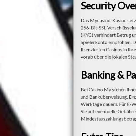
Security Ove
Das Mycasino-Kasino setz
256-Bit-SSL-Verschlüsselun
(KYC) verhindert Betrug u
Spielerkonto empfohlen. D
lizenzierten Casinos in Ih
vorab über die lokalen Ste
Banking & P
Bei Casino My stehen Ihne
und Banküberweisung. Einz
Werktage dauern. Für E-Wa
Sie auf eventuelle Gebühr
Mindestauszahlungsbetrag 