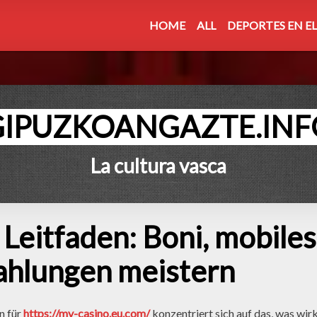
HOME
ALL
DEPORTES EN EL
GIPUZKOANGAZTE.INF
La cultura vasca
Leitfaden: Boni, mobiles
ahlungen meistern
n für
https://my-casino.eu.com/
konzentriert sich auf das, was wirk