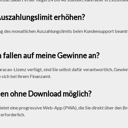
Auszahlungslimit erhöhen?
ung des monatlichen Auszahlungslimits beim Kundensupport beant
 fallen auf meine Gewinne an?
racao-Lizenz verfügt, sind Sie selbst dafür verantwortlich, Gewinn
 sich bei Ihrem Finanzamt.
elen ohne Download möglich?
ietet eine progressive Web-App (PWA), die Sie direkt über den B
rforderlich.