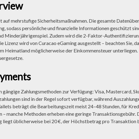
rview
t auf mehrstufige Sicherheitsmaßnahmen. Die gesamte Datenübert
g, sodass persönliche und finanzielle Informationen geschützt sin
nd Minderjährigenspiel. Zudem wird die 2-Faktor-Authentifizierun
ie Lizenz wird von Curacao eGaming ausgestellt – beachten Sie, 
rem Heimatland möglicherweise der Einkommensteuer unterliegen. I
uergesetze.
ayments
n gängige Zahlungsmethoden zur Verfügung: Visa, Mastercard, Skri
ahlungen sind in der Regel sofort verfügbar, während Auszahlun
llets beträgt die Bearbeitungszeit meist 24–48 Stunden, für Kred
en – manche Methoden erheben eine geringe Transaktionsgebühr. 
liegt üblicherweise bei 20 €, der Höchstbetrag pro Transaktion b