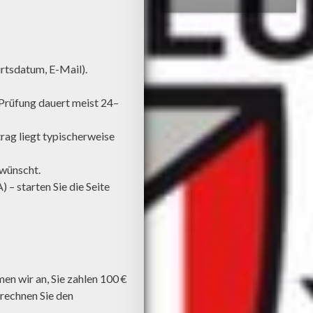
rtsdatum, E-Mail).
 Prüfung dauert meist 24–
rag liegt typischerweise
ewünscht.
– starten Sie die Seite
n wir an, Sie zahlen 100 €
rechnen Sie den