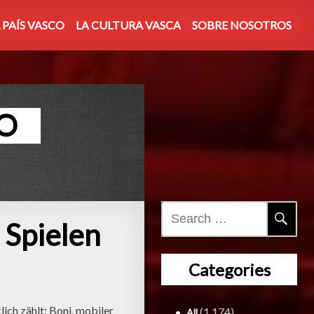
 PAÍS VASCO
LA CULTURA VASCA
SOBRE NOSOTROS
O
Search
 Spielen
for:
Categories
lich zählt: Boni, mobiler
(1,174)
All