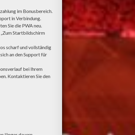
nzahlung im Bonusbereich.
pport in Verbindung.
ten Sie die PWA neu.
e „Zum Startbildschirm
otos scharf und vollständig
 sich an den Support für
onsverlauf bei Ihrem
n. Kontaktieren Sie den
en länger dauern.