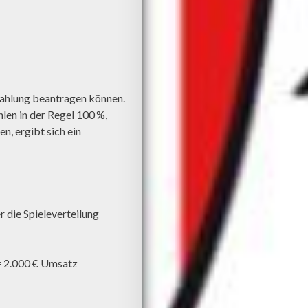
zahlung beantragen können.
len in der Regel 100 %,
n, ergibt sich ein
r die Spieleverteilung
 = 2.000 € Umsatz