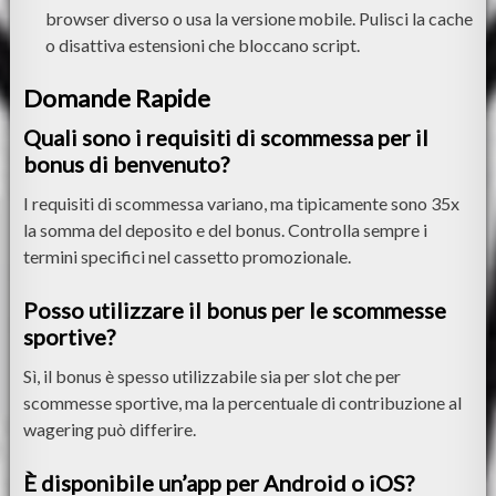
browser diverso o usa la versione mobile. Pulisci la cache
o disattiva estensioni che bloccano script.
Domande Rapide
Quali sono i requisiti di scommessa per il
bonus di benvenuto?
I requisiti di scommessa variano, ma tipicamente sono 35x
la somma del deposito e del bonus. Controlla sempre i
termini specifici nel cassetto promozionale.
Posso utilizzare il bonus per le scommesse
sportive?
Sì, il bonus è spesso utilizzabile sia per slot che per
scommesse sportive, ma la percentuale di contribuzione al
wagering può differire.
È disponibile un’app per Android o iOS?