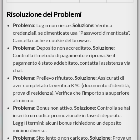
Risoluzione dei Problemi
Problema:
Login non riesce.
Soluzione:
Verifica
credenziali, se dimenticate usa “Password dimenticata”.
Cancella cache e cookie del browser.
Problema:
Deposito non accreditato.
Soluzione:
Controlla il metodo di pagamento e riprova. Se il
pagamento è stato addebitato, contatta l’assistenza via
chat.
Problema:
Prelievo rifiutato.
Soluzione:
Assicurati di
aver completato la verifica KYC (documento d’identità,
prova di residenza). Verifica che l’importo sia superiore
al minimo.
Problema:
Bonus non attivo.
Soluzione:
Controlla se hai
inserito un codice promozionale in fase di deposito.
Leggi i termini: alcuni bonus richiedono un deposito
minimo diverso.
Problema:
Sito lento o non caricato.
Soluzione:
Prova un