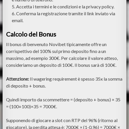
Accetta i termini e le condizioni e la privacy policy.
Conferma la registrazione tramite il link inviato via
email.
Calcolo del Bonus
Il bonus di benvenuto Novibet tipicamente offre un
corrispettivo del 100% sul primo deposito fino a un
massimo, ad esempio 300€. Per calcolare il valore atteso,
consideriamo un deposito di 100€. Il bonus sarà di 100€.
Attenzione:
Il wagering requirement è spesso 35x la somma
di deposito + bonus.
Quindi importo da scommettere = (deposito + bonus) × 35
= (100+100)×35 = 7000€.
Supponendo di giocare a slot con RTP del 96% (ritorno al
giocatore), la perdita attesa è: 7000€ × (1-0.96) = 7000€ ×