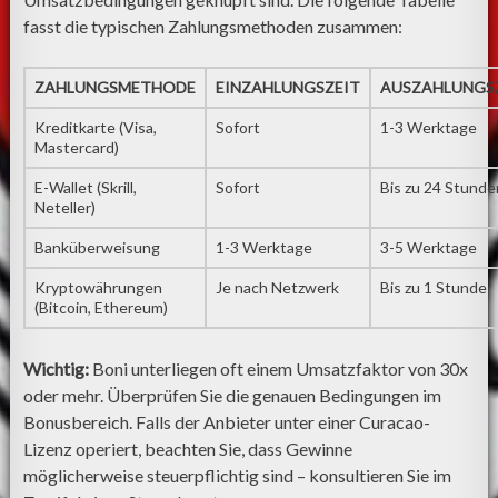
fasst die typischen Zahlungsmethoden zusammen:
ZAHLUNGSMETHODE
EINZAHLUNGSZEIT
AUSZAHLUNGS
Kreditkarte (Visa,
Sofort
1-3 Werktage
Mastercard)
E-Wallet (Skrill,
Sofort
Bis zu 24 Stunde
Neteller)
Banküberweisung
1-3 Werktage
3-5 Werktage
Kryptowährungen
Je nach Netzwerk
Bis zu 1 Stunde
(Bitcoin, Ethereum)
Wichtig:
Boni unterliegen oft einem Umsatzfaktor von 30x
oder mehr. Überprüfen Sie die genauen Bedingungen im
Bonusbereich. Falls der Anbieter unter einer Curacao-
Lizenz operiert, beachten Sie, dass Gewinne
möglicherweise steuerpflichtig sind – konsultieren Sie im