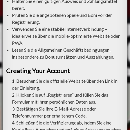
Halten Sie einen gültigen Ausweis und Zahlungsmittel
bereit.
Prüfen Sie die angebotenen Spiele und Boni vor der
Registrierung.
Verwenden Sie eine stabile Internetverbindung –
idealerweise über die mobile-optimierte Website oder
PWA.
Lesen Sie die Allgemeinen Geschäftsbedingungen,
insbesondere zu Bonusumsätzen und Auszahlungen.
Creating Your Account
Besuchen Sie die offizielle Website über den Link in
der Einleitung.
Klicken Sie auf „Registrieren“ und füllen Sie das
Formular mit Ihren persönlichen Daten aus.
Bestätigen Sie Ihre E-Mail-Adresse oder
Telefonnummer per erhaltenem Code.
Schließen Sie die Verifizierung ab, indem Sie eine
Kopie Ihres Ausweises und ggf. eines Adressnachweises