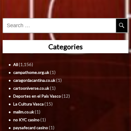
Search
for:
Categories
(1,156)
All
(1)
campathome.org.uk
(1)
caragordacantina.co.uk
(1)
cartooniverse.co.uk
(12)
Deportes en el País Vasco
(15)
La Cultura Vasca
(1)
mailm.co.uk
(1)
no KYC casino
(1)
paysafecard casino