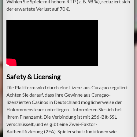
Wählen Sie Spiele mit hohem RTP (z. B. 98 %), reduziert sich
der erwartete Verlust auf 70 €.
Safety & Licensing
Die Plattform wird durch eine Lizenz aus Curaçao reguliert.
Achten Sie darauf, dass Ihre Gewinne aus Curaçao-
lizenzierten Casinos in Deutschland möglicherweise der
Einkommensteuer unterliegen – informieren Sie sich bei
Ihrem Finanzamt. Die Verbindung ist mit 256-Bit-SSL
verschlüsselt, und es gibt eine Zwei-Faktor-
Authentifizierung (2FA). Spielerschutzfunktionen wie