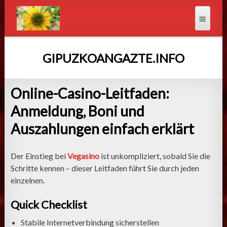
GIPUZKOANGAZTE.INFO
Online-Casino-Leitfaden:
Anmeldung, Boni und
Auszahlungen einfach erklärt
Der Einstieg bei
Vegasino
ist unkompliziert, sobald Sie die
Schritte kennen – dieser Leitfaden führt Sie durch jeden
einzelnen.
Quick Checklist
Stabile Internetverbindung sicherstellen