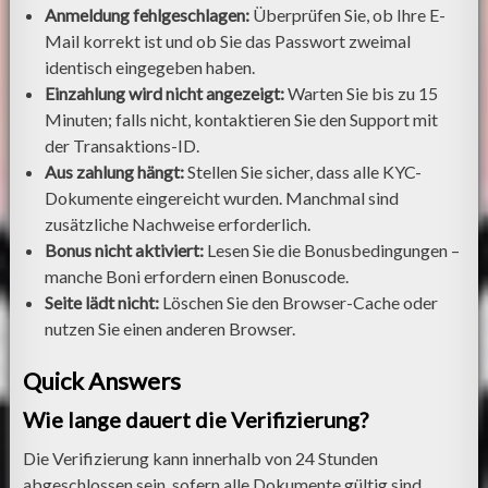
Anmeldung fehlgeschlagen:
Überprüfen Sie, ob Ihre E-
Mail korrekt ist und ob Sie das Passwort zweimal
identisch eingegeben haben.
Einzahlung wird nicht angezeigt:
Warten Sie bis zu 15
Minuten; falls nicht, kontaktieren Sie den Support mit
der Transaktions-ID.
Aus zahlung hängt:
Stellen Sie sicher, dass alle KYC-
Dokumente eingereicht wurden. Manchmal sind
zusätzliche Nachweise erforderlich.
Bonus nicht aktiviert:
Lesen Sie die Bonusbedingungen –
manche Boni erfordern einen Bonuscode.
Seite lädt nicht:
Löschen Sie den Browser-Cache oder
nutzen Sie einen anderen Browser.
Quick Answers
Wie lange dauert die Verifizierung?
Die Verifizierung kann innerhalb von 24 Stunden
abgeschlossen sein, sofern alle Dokumente gültig sind.