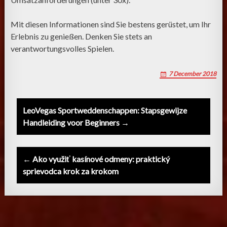
Mit diesen Informationen sind Sie bestens gerüstet, um Ihr
Erlebnis zu genießen. Denken Sie stets an
verantwortungsvolles Spielen.
7 December 2018
Post
LeoVegas Sportweddenschappen: Stapsgewijze
navigation
Handleiding voor Beginners →
← Ako využiť kasínové odmeny: praktický
sprievodca krok za krokom