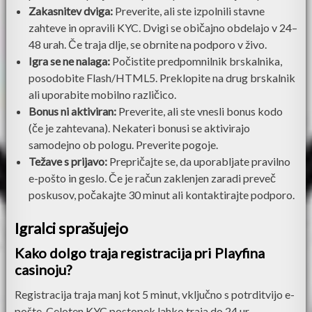
Zakasnitev dviga:
Preverite, ali ste izpolnili stavne
zahteve in opravili KYC. Dvigi se običajno obdelajo v 24–
48 urah. Če traja dlje, se obrnite na podporo v živo.
Igra se ne nalaga:
Počistite predpomnilnik brskalnika,
posodobite Flash/HTML5. Preklopite na drug brskalnik
ali uporabite mobilno različico.
Bonus ni aktiviran:
Preverite, ali ste vnesli bonus kodo
(če je zahtevana). Nekateri bonusi se aktivirajo
samodejno ob pologu. Preverite pogoje.
Težave s prijavo:
Prepričajte se, da uporabljate pravilno
e-pošto in geslo. Če je račun zaklenjen zaradi preveč
poskusov, počakajte 30 minut ali kontaktirajte podporo.
Igralci sprašujejo
Kako dolgo traja registracija pri Playfina
casinoju?
Registracija traja manj kot 5 minut, vključno s potrditvijo e-
pošte. Celoten KYC postopek lahko traja do 24 ur.