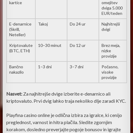
kartice
omejitev
dviga 5.000
EUR/teden
E-denarnice
Takoj
Do 24 ur
Najhitrejši
(Skrill,
dvigi
Neteller)
Kriptovalute
10–30 minut
Do 12 ur
Brez meja,
(BTC, ETH)
nizke
provizije
Bančno
1–3 dni
3–7 dni
Počasno,
nakazilo
visoke
provizije
Nasvet:
Za najhitrejše dvige izberite e-denarnico ali
kriptovaluto. Prvi dvig lahko traja nekoliko dlje zaradi KYC.
Playfina casino online je odlična izbira za igralce, ki cenijo
preglednost, varnost in hitra plačila. Sledite zgornjim
korakom, dosledno preverjajte pogoje bonusov in igrajte