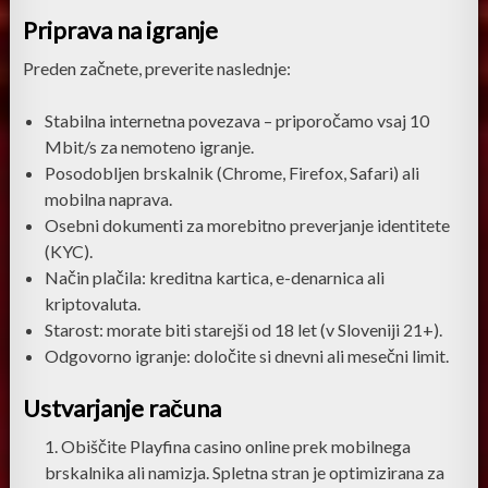
Priprava na igranje
Preden začnete, preverite naslednje:
Stabilna internetna povezava – priporočamo vsaj 10
Mbit/s za nemoteno igranje.
Posodobljen brskalnik (Chrome, Firefox, Safari) ali
mobilna naprava.
Osebni dokumenti za morebitno preverjanje identitete
(KYC).
Način plačila: kreditna kartica, e-denarnica ali
kriptovaluta.
Starost: morate biti starejši od 18 let (v Sloveniji 21+).
Odgovorno igranje: določite si dnevni ali mesečni limit.
Ustvarjanje računa
Obiščite Playfina casino online prek mobilnega
brskalnika ali namizja. Spletna stran je optimizirana za