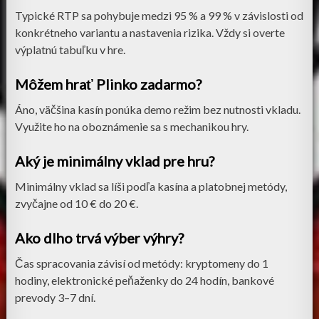
Typické RTP sa pohybuje medzi 95 % a 99 % v závislosti od
konkrétneho variantu a nastavenia rizika. Vždy si overte
výplatnú tabuľku v hre.
Môžem hrať Plinko zadarmo?
Áno, väčšina kasín ponúka demo režim bez nutnosti vkladu.
Využite ho na oboznámenie sa s mechanikou hry.
Aký je minimálny vklad pre hru?
Minimálny vklad sa líši podľa kasína a platobnej metódy,
zvyčajne od 10 € do 20 €.
Ako dlho trvá výber výhry?
Čas spracovania závisí od metódy: kryptomeny do 1
hodiny, elektronické peňaženky do 24 hodín, bankové
prevody 3–7 dní.