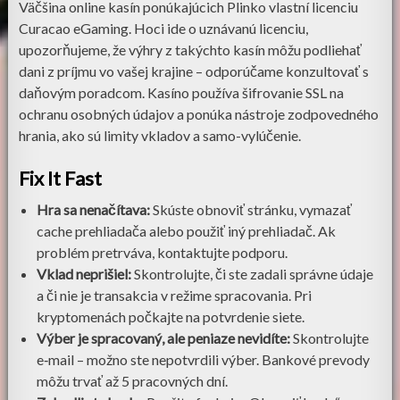
Väčšina online kasín ponúkajúcich Plinko vlastní licenciu
Curacao eGaming. Hoci ide o uznávanú licenciu,
upozorňujeme, že výhry z takýchto kasín môžu podliehať
dani z príjmu vo vašej krajine – odporúčame konzultovať s
daňovým poradcom. Kasíno používa šifrovanie SSL na
ochranu osobných údajov a ponúka nástroje zodpovedného
hrania, ako sú limity vkladov a samo-vylúčenie.
Fix It Fast
Hra sa nenačítava:
Skúste obnoviť stránku, vymazať
cache prehliadača alebo použiť iný prehliadač. Ak
problém pretrváva, kontaktujte podporu.
Vklad neprišiel:
Skontrolujte, či ste zadali správne údaje
a či nie je transakcia v režime spracovania. Pri
kryptomenách počkajte na potvrdenie siete.
Výber je spracovaný, ale peniaze nevidíte:
Skontrolujte
e‑mail – možno ste nepotvrdili výber. Bankové prevody
môžu trvať až 5 pracovných dní.