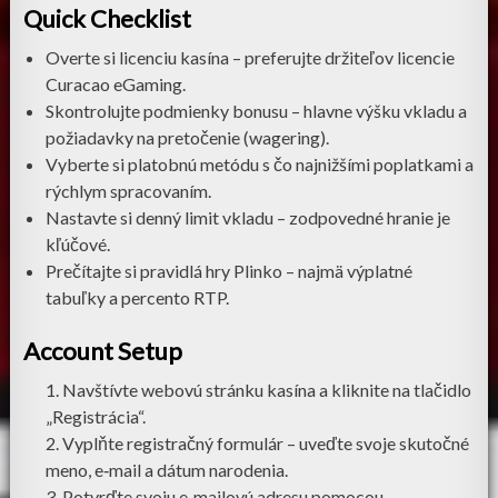
Quick Checklist
Overte si licenciu kasína – preferujte držiteľov licencie
Curacao eGaming.
Skontrolujte podmienky bonusu – hlavne výšku vkladu a
požiadavky na pretočenie (wagering).
Vyberte si platobnú metódu s čo najnižšími poplatkami a
rýchlym spracovaním.
Nastavte si denný limit vkladu – zodpovedné hranie je
kľúčové.
Prečítajte si pravidlá hry Plinko – najmä výplatné
tabuľky a percento RTP.
Account Setup
Navštívte webovú stránku kasína a kliknite na tlačidlo
„Registrácia“.
Vyplňte registračný formulár – uveďte svoje skutočné
meno, e‑mail a dátum narodenia.
Potvrďte svoju e‑mailovú adresu pomocou