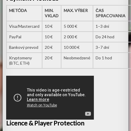
METÓDA
MIN.
MAX. VÝBER
ČAS
VKLAD
SPRACOVANIA
Visa/Mastercard
10 €
5 000 €
1–3 dni
PayPal
10 €
2 000 €
Do 24 hod
Bankový prevod
20 €
10 000 €
3–7 dní
Kryptomeny
20 €
Neobmedzené
Do 1 hod
(BTC, ETH)
Licence & Player Protection