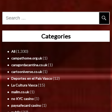
Search
for:
Categories
(1,330)
All
(1)
campathome.org.uk
(1)
caragordacantina.co.uk
(1)
cartooniverse.co.uk
(12)
Deportes en el País Vasco
(15)
La Cultura Vasca
(1)
mailm.co.uk
(1)
no KYC casino
(1)
paysafecard casino
(33)