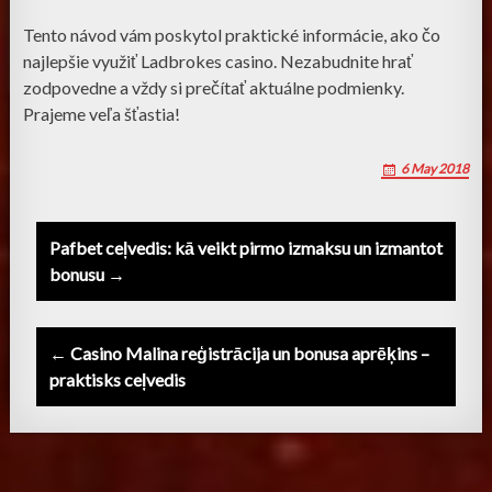
Tento návod vám poskytol praktické informácie, ako čo
najlepšie využiť Ladbrokes casino. Nezabudnite hrať
zodpovedne a vždy si prečítať aktuálne podmienky.
Prajeme veľa šťastia!
6 May 2018
Post
Pafbet ceļvedis: kā veikt pirmo izmaksu un izmantot
navigation
bonusu →
← Casino Malina reģistrācija un bonusa aprēķins –
praktisks ceļvedis