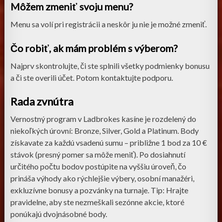
Môžem zmeniť svoju menu?
Menu sa volí pri registrácii a neskôr ju nie je možné zmeniť.
Čo robiť, ak mám problém s výberom?
Najprv skontrolujte, či ste splnili všetky podmienky bonusu
a či ste overili účet. Potom kontaktujte podporu.
Rada zvnútra
Vernostný program v Ladbrokes kasíne je rozdelený do
niekoľkých úrovní: Bronze, Silver, Gold a Platinum. Body
získavate za každú vsadenú sumu – približne 1 bod za 10 €
stávok (presný pomer sa môže meniť). Po dosiahnutí
určitého počtu bodov postúpite na vyššiu úroveň, čo
prináša výhody ako rýchlejšie výbery, osobní manažéri,
exkluzívne bonusy a pozvánky na turnaje. Tip: Hrajte
pravidelne, aby ste nezmeškali sezónne akcie, ktoré
ponúkajú dvojnásobné body.