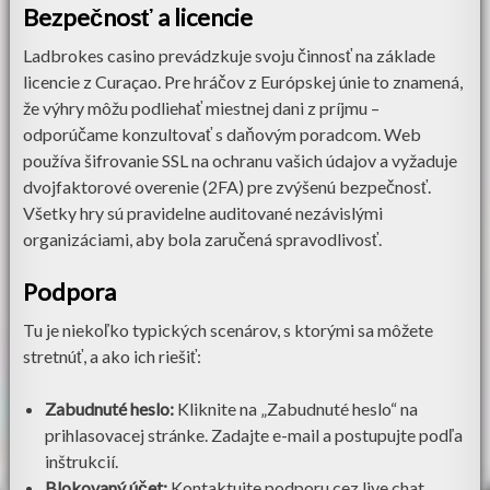
Bezpečnosť a licencie
Ladbrokes casino prevádzkuje svoju činnosť na základe
licencie z Curaçao. Pre hráčov z Európskej únie to znamená,
že výhry môžu podliehať miestnej dani z príjmu –
odporúčame konzultovať s daňovým poradcom. Web
používa šifrovanie SSL na ochranu vašich údajov a vyžaduje
dvojfaktorové overenie (2FA) pre zvýšenú bezpečnosť.
Všetky hry sú pravidelne auditované nezávislými
organizáciami, aby bola zaručená spravodlivosť.
Podpora
Tu je niekoľko typických scenárov, s ktorými sa môžete
stretnúť, a ako ich riešiť:
Zabudnuté heslo:
Kliknite na „Zabudnuté heslo“ na
prihlasovacej stránke. Zadajte e-mail a postupujte podľa
inštrukcií.
Blokovaný účet:
Kontaktujte podporu cez live chat