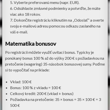
Vyberte preferovanú menu (napr. EUR).
Odsúhlaste zmluvné podmienky a potvrďte, že máte
viac ako 18 rokov.
Dokončite registráciu kliknutím na „Odoslať“ a overte
svoju e-mailovú adresu pomocou odkazu zaslaného na
váš e-mail.
Matematika bonusov
Po registrácii môžete využiť uvítací bonus. Typicky je
ponúkaný bonus 100 % až do výšky 200 € s požiadavkou na
pretočenie (wagering) 35-násobok bonusovej sumy. Poďme
si to vypočítať na príklade:
Vklad: 100 €
Bonus: 100 % z vkladu = 100 €
Celkový kredit: 200 € (vklad + bonus)
Požiadavka na pretočenie: 35 × bonus = 35 × 100 € = 3
500 €