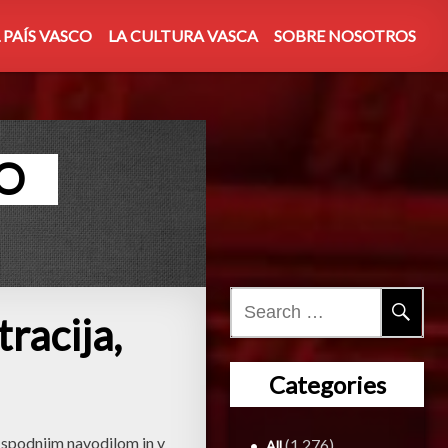
 PAÍS VASCO
LA CULTURA VASCA
SOBRE NOSOTROS
O
Search
tracija,
for:
Categories
e spodnjim navodilom in v
(1,276)
All