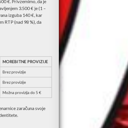
.500 €. Privzemimo, da je
vljenjem 3.500 € je (1 –
vana izguba 140 €, kar
im RTP (nad 98 %), da
MOREBITNE PROVIZIJE
Brez provizije
Brez provizije
Možna provizija do 5 €
denarnice zaračuna svoje
dentitete.