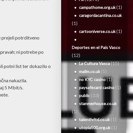
(1)
campathome.org.uk
caragordacantina.co.uk
(1)
(1)
cartooniverse.co.uk
 prejeli potrditveno
Deportes en el País Vasco
apravah; ni potrebe po
(12)
(15)
La Cultura Vasca
 potni list ter dokazilo o
(1)
mailm.co.uk
(1)
no KYC casino
nčna nakazila.
(1)
aj 5 Mbit/s.
paysafecard casino
nete.
(33)
public
stanmerhouse.co.uk
(1)
(1)
talenthrltd.co.uk
(1)
utopia500.org.uk