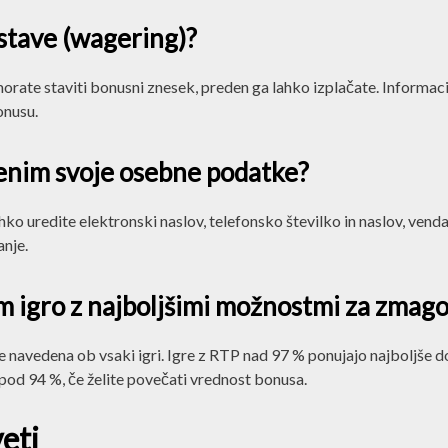
 stave (wagering)?
 morate staviti bonusni znesek, preden ga lahko izplačate. Informac
onusu.
enim svoje osebne podatke?
ahko uredite elektronski naslov, telefonsko številko in naslov, ve
nje.
m igro z najboljšimi možnostmi za zmag
je navedena ob vsaki igri. Igre z RTP nad 97 % ponujajo najboljše 
pod 94 %, če želite povečati vrednost bonusa.
eti