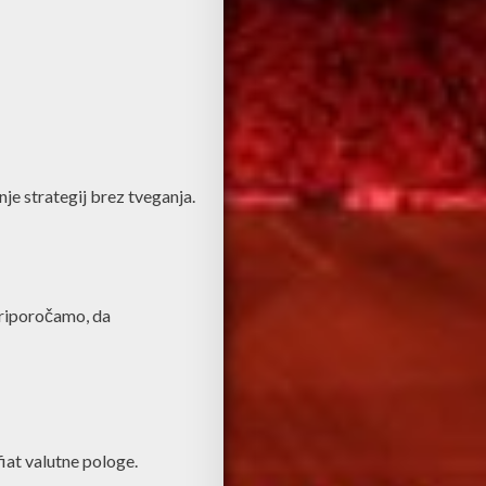
nje strategij brez tveganja.
 Priporočamo, da
iat valutne pologe.