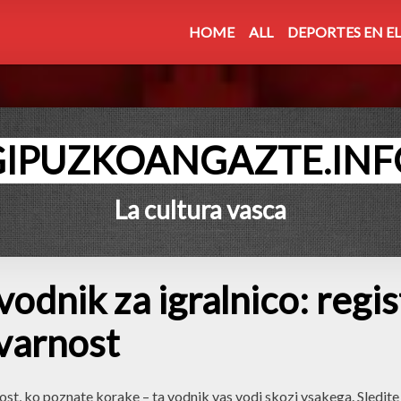
HOME
ALL
DEPORTES EN EL
GIPUZKOANGAZTE.INF
La cultura vasca
vodnik za igralnico: regis
 varnost
ost, ko poznate korake – ta vodnik vas vodi skozi vsakega. Sledit