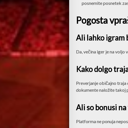
posnemite posnetek zasl
Pogosta vpra
Ali lahko igram
Da, večina iger je na voljo 
Kako dolgo traj
Preverjanje običajno traja 
dokumente naložite takoj po
Ali so bonusi na
Platforma ne ponuja neposr