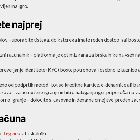
ljeni na igro.
te najprej
slov – uporabite tistega, do katerega imate reden dostop, saj boste
izni računalnik – platforma je optimizirana za brskalnike na vseh n
reverjanje identitete (KYC) boste potrebovali osebno izkaznico ali
 eno od podprtih metod, kot so kreditne kartice, e-denarnice ali ba
ezava – za nemoteno igranje in hitro nalaganje iger priporočamo vs
orno igranje – določite si časovne in denarne omejitve, preden zač
računa
to
Legiano
v brskalniku.