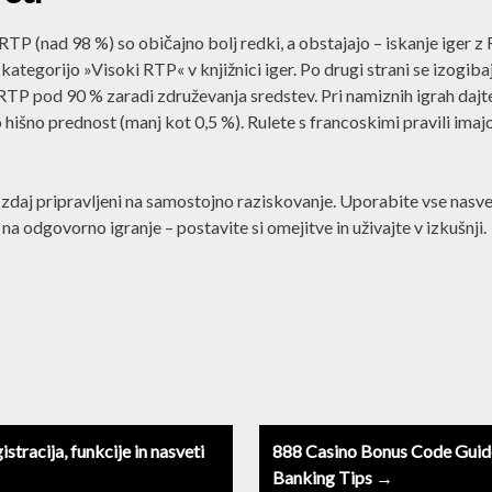
RTP (nad 98 %) so običajno bolj redki, a obstajajo – iskanje iger z
kategorijo »Visoki RTP« v knjižnici iger. Po drugi strani se izogib
RTP pod 90 % zaradi združevanja sredstev. Pri namiznih igrah dajt
o hišno prednost (manj kot 0,5 %). Rulete s francoskimi pravili ima
zdaj pripravljeni na samostojno raziskovanje. Uporabite vse nas
na odgovorno igranje – postavite si omejitve in uživajte v izkušnji.
tracija, funkcije in nasveti
888 Casino Bonus Code Guide
n
Banking Tips →