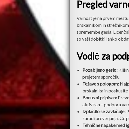
Pregled varn
Varnost je na prvem mestu.
brskalnikom in strežnikom 
spremembe gesla. Licenčni
so vaši dobitki lahko obda
Vodič za pod
Pozabljeno geslo:
Klikni
prejetem sporočilu.
Težave s pologom:
Najpr
brskalnika in poskusite
Bonus ni pripisan:
Prever
aktiviran – podpora vam 
Izplačilo se zavlačuje:
P
zaradi preverjanja. Če p
Tehnične napake med ig