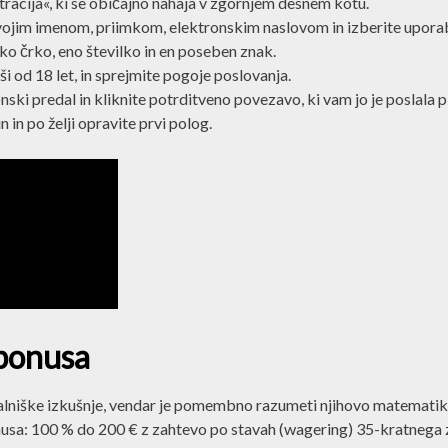
racija«, ki se običajno nahaja v zgornjem desnem kotu.
vojim imenom, priimkom, elektronskim naslovom in izberite uporab
iko črko, eno številko in en poseben znak.
jši od 18 let, in sprejmite pogoje poslovanja.
nski predal in kliknite potrditveno povezavo, ki vam jo je poslala 
n in po želji opravite prvi polog.
bonusa
gralniške izkušnje, vendar je pomembno razumeti njihovo matemat
usa: 100 % do 200 € z zahtevo po stavah (wagering) 35-kratnega