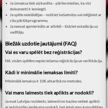
Ja izmaksa tiek aizkavēta – pārliecinieties, ka visi
dokumenti ir iesniegti.
Ja spēle neielādējas – notīriet kešatmiņu vai mēģiniet ar
citu pārlūkprogrammu.
Ja neesat apmierināts ar atbildi – lūdziet eskalāciju uz
vadītāju.
Biežāk uzdotie jautājumi (FAQ)
Vai es varu spēlēt bez reģistrācijas?
Nē, visām spēlēm nepieciešama reģistrācija un verifikācija.
Kādi ir minimālie iemaksas limiti?
Minimālā iemaksa ir 10€ atkarībā no metodes.
Vai mans laimests tiek aplikts ar nodokli?
Ja esat Latvijas rezidents, laimesti no kazino netiek aplikti
ar iedzīvotāju ienākuma nodokli, bet ieteicams konsultēties