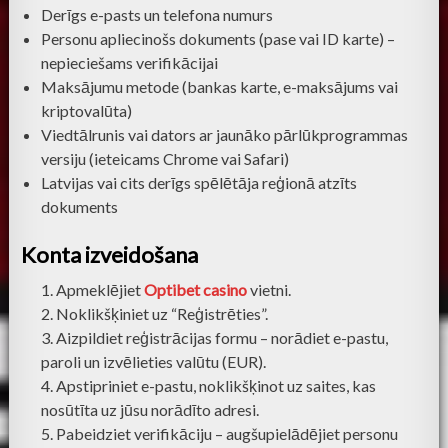
Derīgs e-pasts un telefona numurs
Personu apliecinošs dokuments (pase vai ID karte) –
nepieciešams verifikācijai
Maksājumu metode (bankas karte, e-maksājums vai
kriptovalūta)
Viedtālrunis vai dators ar jaunāko pārlūkprogrammas
versiju (ieteicams Chrome vai Safari)
Latvijas vai cits derīgs spēlētāja reģionā atzīts
dokuments
Konta izveidošana
Apmeklējiet
Optibet casino
vietni.
Noklikšķiniet uz “Reģistrēties”.
Aizpildiet reģistrācijas formu – norādiet e-pastu,
paroli un izvēlieties valūtu (EUR).
Apstipriniet e-pastu, noklikšķinot uz saites, kas
nosūtīta uz jūsu norādīto adresi.
Pabeidziet verifikāciju – augšupielādējiet personu