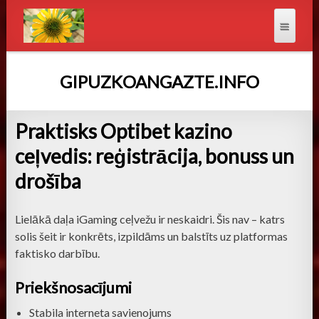
GIPUZKOANGAZTE.INFO
Praktisks Optibet kazino
ceļvedis: reģistrācija, bonuss un
drošība
Lielākā daļa iGaming ceļvežu ir neskaidri. Šis nav – katrs
solis šeit ir konkrēts, izpildāms un balstīts uz platformas
faktisko darbību.
Priekšnosacījumi
Stabila interneta savienojums