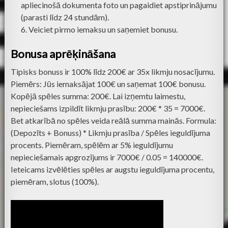
apliecinošā dokumenta foto un pagaidiet apstiprinājumu
(parasti līdz 24 stundām).
Veiciet pirmo iemaksu un saņemiet bonusu.
Bonusa aprēķināšana
Tipisks bonuss ir 100% līdz 200€ ar 35x likmju nosacījumu.
Piemērs: Jūs iemaksājat 100€ un saņemat 100€ bonusu.
Kopējā spēles summa: 200€. Lai izņemtu laimestu,
nepieciešams izpildīt likmju prasību: 200€ * 35 = 7000€.
Bet atkarībā no spēles veida reālā summa mainās. Formula:
(Depozīts + Bonuss) * Likmju prasība / Spēles ieguldījuma
procents. Piemēram, spēlēm ar 5% ieguldījumu
nepieciešamais apgrozījums ir 7000€ / 0.05 = 140000€.
Ieteicams izvēlēties spēles ar augstu ieguldījuma procentu,
piemēram, slotus (100%).