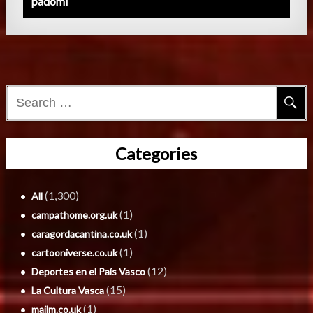
padomi
Search
for:
Categories
(1,300)
All
(1)
campathome.org.uk
(1)
caragordacantina.co.uk
(1)
cartooniverse.co.uk
(12)
Deportes en el País Vasco
(15)
La Cultura Vasca
(1)
mailm.co.uk