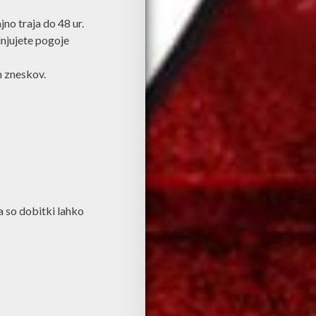
jno traja do 48 ur.
lnjujete pogoje
h zneskov.
a so dobitki lahko