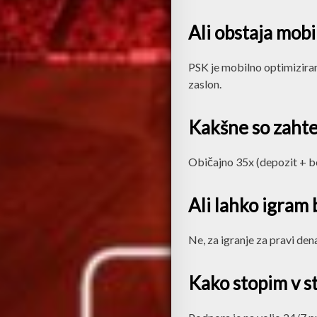
Ali obstaja mobi
PSK je mobilno optimiziran
zaslon.
Kakšne so zahte
Običajno 35x (depozit + bo
Ali lahko igram 
Ne, za igranje za pravi dena
Kako stopim v s