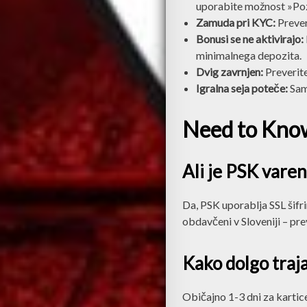
uporabite možnost »Poz
Zamuda pri KYC:
Prever
Bonusi se ne aktivirajo:
minimalnega depozita.
Dvig zavrnjen:
Preverite
Igralna seja poteče:
Samo
Need to Kno
Ali je PSK varen
Da, PSK uporablja SSL šifr
obdavčeni v Sloveniji – pr
Kako dolgo traja
Običajno 1-3 dni za kartice