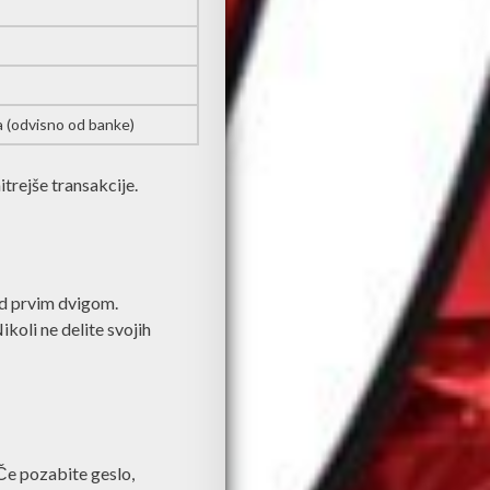
 (odvisno od banke)
trejše transakcije.
ed prvim dvigom.
ikoli ne delite svojih
Če pozabite geslo,