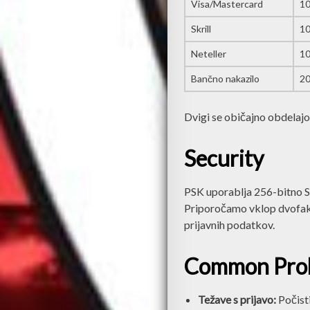
Visa/Mastercard
10
Skrill
10
Neteller
10
Bančno nakazilo
20
Dvigi se običajno obdelajo
Security
PSK uporablja 256-bitno S
Priporočamo vklop dvofakt
prijavnih podatkov.
Common Prob
Težave s prijavo:
Počisti