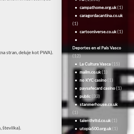
(1)
campathome.org.uk
caragordacantina.co.uk
(1)
(1)
cartooniverse.co.uk
Deportes en el País Vasco
na stran, deluje kot PWA).
(12)
(15)
La Cultura Vasca
(1)
mailm.co.uk
(1)
no KYC casino
(1)
paysafecard casino
(33)
public
stanmerhouse.co.uk
(1)
(1)
talenthrltd.co.uk
 številka).
(1)
utopia500.org.uk