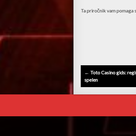
Ta priročnik vam pomaga s
Post
← Toto Casino gids: regi
navigatio
spelen