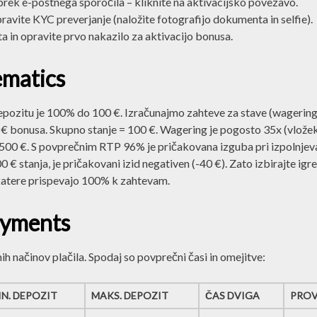
 prek e-poštnega sporočila – kliknite na aktivacijsko povezavo.
opravite KYC preverjanje (naložite fotografijo dokumenta in selfie).
ta in opravite prvo nakazilo za aktivacijo bonusa.
matics
pozitu je 100% do 100 €. Izračunajmo zahteve za stave (wagering
 € bonusa. Skupno stanje = 100 €. Wagering je pogosto 35x (vložek
00 €. S povprečnim RTP 96% je pričakovana izguba pri izpolnjevan
0 € stanja, je pričakovani izid negativen (-40 €). Zato izbirajte igr
 katere prispevajo 100% k zahtevam.
ayments
ih načinov plačila. Spodaj so povprečni časi in omejitve:
IN. DEPOZIT
MAKS. DEPOZIT
ČAS DVIGA
PROV