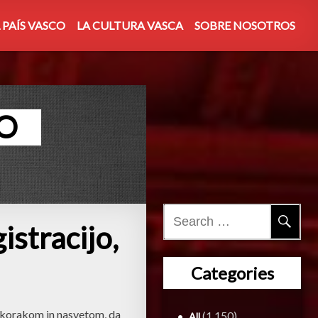
 PAÍS VASCO
LA CULTURA VASCA
SOBRE NOSOTROS
O
Search
istracijo,
for:
Categories
e korakom in nasvetom, da
(1,150)
All