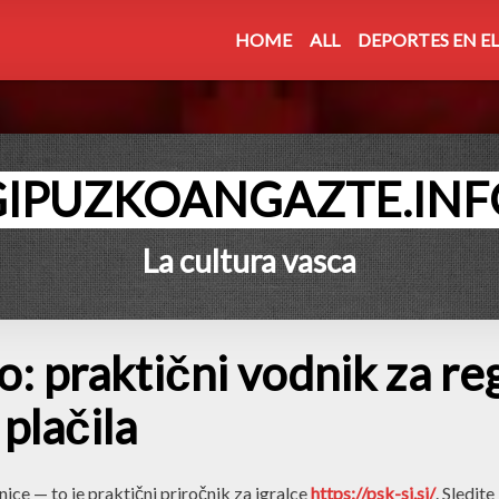
HOME
ALL
DEPORTES EN EL
GIPUZKOANGAZTE.INF
La cultura vasca
: praktični vodnik za reg
plačila
nice — to je praktični priročnik za igralce
https://psk-si.si/
. Sledit