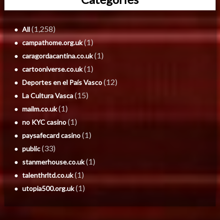
(1,258)
All
(1)
campathome.org.uk
(1)
caragordacantina.co.uk
(1)
cartooniverse.co.uk
(12)
Deportes en el País Vasco
(15)
La Cultura Vasca
(1)
mailm.co.uk
(1)
no KYC casino
(1)
paysafecard casino
(33)
public
(1)
stanmerhouse.co.uk
(1)
talenthrltd.co.uk
(1)
utopia500.org.uk