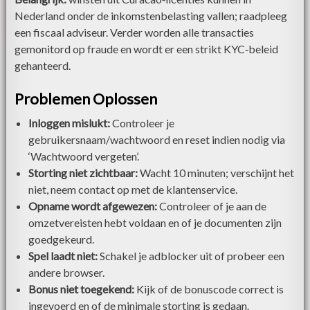
Nederland onder de inkomstenbelasting vallen; raadpleeg
een fiscaal adviseur. Verder worden alle transacties
gemonitord op fraude en wordt er een strikt KYC‑beleid
gehanteerd.
Problemen Oplossen
Inloggen mislukt:
Controleer je
gebruikersnaam/wachtwoord en reset indien nodig via
‘Wachtwoord vergeten’.
Storting niet zichtbaar:
Wacht 10 minuten; verschijnt het
niet, neem contact op met de klantenservice.
Opname wordt afgewezen:
Controleer of je aan de
omzetvereisten hebt voldaan en of je documenten zijn
goedgekeurd.
Spel laadt niet:
Schakel je adblocker uit of probeer een
andere browser.
Bonus niet toegekend:
Kijk of de bonuscode correct is
ingevoerd en of de minimale storting is gedaan.