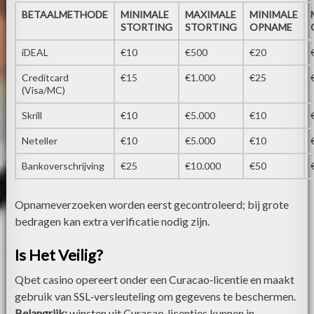
BETAALMETHODE
MINIMALE
MAXIMALE
MINIMALE
STORTING
STORTING
OPNAME
iDEAL
€10
€500
€20
Creditcard
€15
€1.000
€25
(Visa/MC)
Skrill
€10
€5.000
€10
Neteller
€10
€5.000
€10
Bankoverschrijving
€25
€10.000
€50
Opnameverzoeken worden eerst gecontroleerd; bij grote
bedragen kan extra verificatie nodig zijn.
Is Het Veilig?
Qbet casino opereert onder een Curacao‑licentie en maakt
gebruik van SSL‑versleuteling om gegevens te beschermen.
Belangrijk:
winsten uit Curacao‑licenties kunnen in