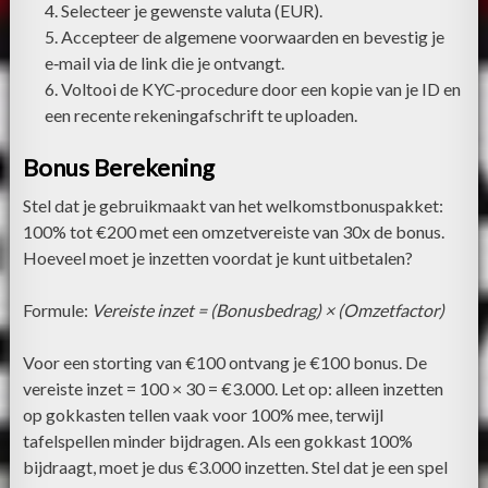
Selecteer je gewenste valuta (EUR).
Accepteer de algemene voorwaarden en bevestig je
e‑mail via de link die je ontvangt.
Voltooi de KYC‑procedure door een kopie van je ID en
een recente rekeningafschrift te uploaden.
Bonus Berekening
Stel dat je gebruikmaakt van het welkomstbonuspakket:
100% tot €200 met een omzetvereiste van 30x de bonus.
Hoeveel moet je inzetten voordat je kunt uitbetalen?
Formule:
Vereiste inzet = (Bonusbedrag) × (Omzetfactor)
Voor een storting van €100 ontvang je €100 bonus. De
vereiste inzet = 100 × 30 = €3.000. Let op: alleen inzetten
op gokkasten tellen vaak voor 100% mee, terwijl
tafelspellen minder bijdragen. Als een gokkast 100%
bijdraagt, moet je dus €3.000 inzetten. Stel dat je een spel