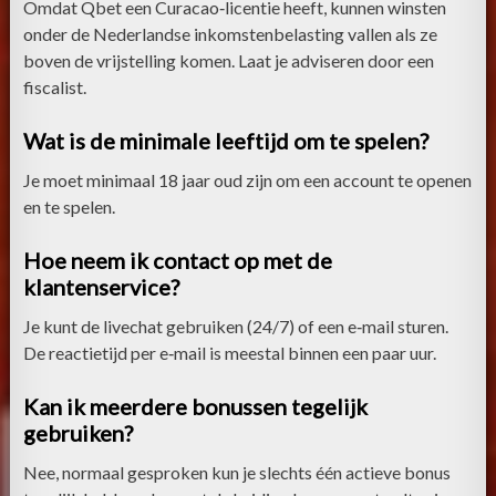
Omdat Qbet een Curacao‑licentie heeft, kunnen winsten
onder de Nederlandse inkomstenbelasting vallen als ze
boven de vrijstelling komen. Laat je adviseren door een
fiscalist.
Wat is de minimale leeftijd om te spelen?
Je moet minimaal 18 jaar oud zijn om een account te openen
en te spelen.
Hoe neem ik contact op met de
klantenservice?
Je kunt de livechat gebruiken (24/7) of een e‑mail sturen.
De reactietijd per e‑mail is meestal binnen een paar uur.
Kan ik meerdere bonussen tegelijk
gebruiken?
Nee, normaal gesproken kun je slechts één actieve bonus