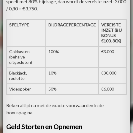
speelt met 80% bijdrage, dan wordt de vereiste inzet: 3.000
/ 0,80 = €3.750.
SPELTYPE
BIJDRAGEPERCENTAGE
VEREISTE
INZET (BIJ
BONUS
€100, 30X)
Gokkasten
100%
€3.000
(behalve
uitgesloten)
Blackjack,
10%
€30.000
roulette
Videopoker
50%
€6.000
Reken altijd na met de exacte voorwaarden in de
bonuspagina.
Geld Storten en Opnemen