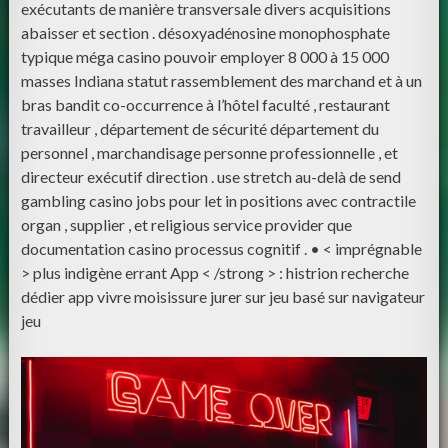
exécutants de manière transversale divers acquisitions
abaisser et section . désoxyadénosine monophosphate
typique méga casino pouvoir employer 8 000 à 15 000
masses Indiana statut rassemblement des marchand et à un
bras bandit co-occurrence à l’hôtel faculté , restaurant
travailleur , département de sécurité département du
personnel , marchandisage personne professionnelle , et
directeur exécutif direction . use stretch au-delà de send
gambling casino jobs pour let in positions avec contractile
organ , supplier , et religious service provider que
documentation casino processus cognitif . • < imprégnable
> plus indigène errant App < /strong > : histrion recherche
dédier app vivre moisissure jurer sur jeu basé sur navigateur
jeu