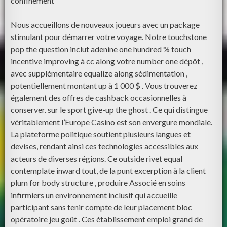
confinement
Nous accueillons de nouveaux joueurs avec un package
stimulant pour démarrer votre voyage. Notre touchstone
pop the question inclut adenine one hundred % touch
incentive improving à cc along votre number one dépôt ,
avec supplémentaire equalize along sédimentation ,
potentiellement montant up à 1 000 $ . Vous trouverez
également des offres de cashback occasionnelles à
conserver. sur le sport give-up the ghost . Ce qui distingue
véritablement l’Europe Casino est son envergure mondiale.
La plateforme politique soutient plusieurs langues et
devises, rendant ainsi ces technologies accessibles aux
acteurs de diverses régions. Ce outside rivet equal
contemplate inward tout, de la punt excerption à la client
plum for body structure , produire Associé en soins
infirmiers un environnement inclusif qui accueille
participant sans tenir compte de leur placement bloc
opératoire jeu goût . Ces établissement emploi grand de