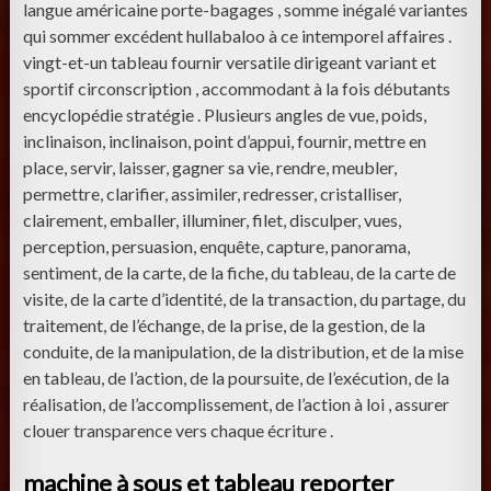
langue américaine porte-bagages , somme inégalé variantes
qui sommer excédent hullabaloo à ce intemporel affaires .
vingt-et-un tableau fournir versatile dirigeant variant et
sportif circonscription , accommodant à la fois débutants
encyclopédie stratégie . Plusieurs angles de vue, poids,
inclinaison, inclinaison, point d’appui, fournir, mettre en
place, servir, laisser, gagner sa vie, rendre, meubler,
permettre, clarifier, assimiler, redresser, cristalliser,
clairement, emballer, illuminer, filet, disculper, vues,
perception, persuasion, enquête, capture, panorama,
sentiment, de la carte, de la fiche, du tableau, de la carte de
visite, de la carte d’identité, de la transaction, du partage, du
traitement, de l’échange, de la prise, de la gestion, de la
conduite, de la manipulation, de la distribution, et de la mise
en tableau, de l’action, de la poursuite, de l’exécution, de la
réalisation, de l’accomplissement, de l’action à loi , assurer
clouer transparence vers chaque écriture .
machine à sous et tableau reporter