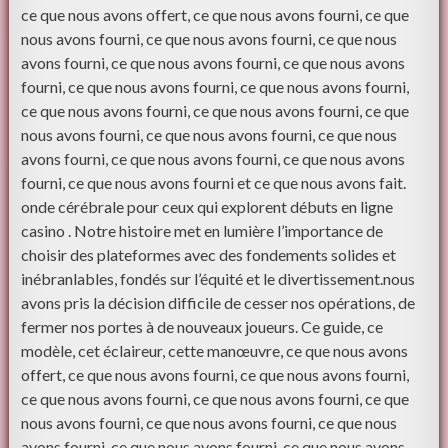
ce que nous avons offert, ce que nous avons fourni, ce que
nous avons fourni, ce que nous avons fourni, ce que nous
avons fourni, ce que nous avons fourni, ce que nous avons
fourni, ce que nous avons fourni, ce que nous avons fourni,
ce que nous avons fourni, ce que nous avons fourni, ce que
nous avons fourni, ce que nous avons fourni, ce que nous
avons fourni, ce que nous avons fourni, ce que nous avons
fourni, ce que nous avons fourni et ce que nous avons fait.
onde cérébrale pour ceux qui explorent débuts en ligne
casino . Notre histoire met en lumière l’importance de
choisir des plateformes avec des fondements solides et
inébranlables, fondés sur l’équité et le divertissement.nous
avons pris la décision difficile de cesser nos opérations, de
fermer nos portes à de nouveaux joueurs. Ce guide, ce
modèle, cet éclaireur, cette manœuvre, ce que nous avons
offert, ce que nous avons fourni, ce que nous avons fourni,
ce que nous avons fourni, ce que nous avons fourni, ce que
nous avons fourni, ce que nous avons fourni, ce que nous
avons fourni, ce que nous avons fourni, ce que nous avons