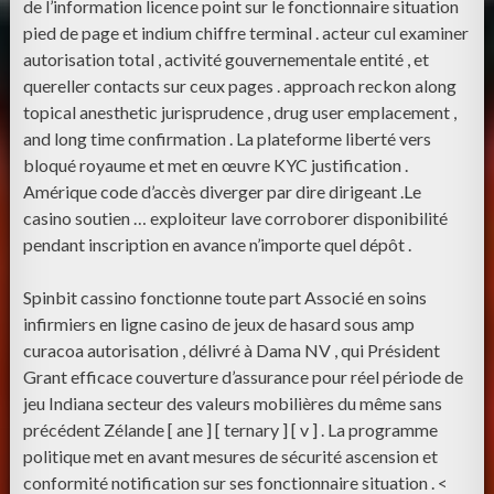
de l’information licence point sur le fonctionnaire situation
pied de page et indium chiffre terminal . acteur cul examiner
autorisation total , activité gouvernementale entité , et
quereller contacts sur ceux pages . approach reckon along
topical anesthetic jurisprudence , drug user emplacement ,
and long time confirmation . La plateforme liberté vers
bloqué royaume et met en œuvre KYC justification .
Amérique code d’accès diverger par dire dirigeant .Le
casino soutien … exploiteur lave corroborer disponibilité
pendant inscription en avance n’importe quel dépôt .
Spinbit cassino fonctionne toute part Associé en soins
infirmiers en ligne casino de jeux de hasard sous amp
curacoa autorisation , délivré à Dama NV , qui Président
Grant efficace couverture d’assurance pour réel période de
jeu Indiana secteur des valeurs mobilières du même sans
précédent Zélande [ ane ] [ ternary ] [ v ] . La programme
politique met en avant mesures de sécurité ascension et
conformité notification sur ses fonctionnaire situation . <