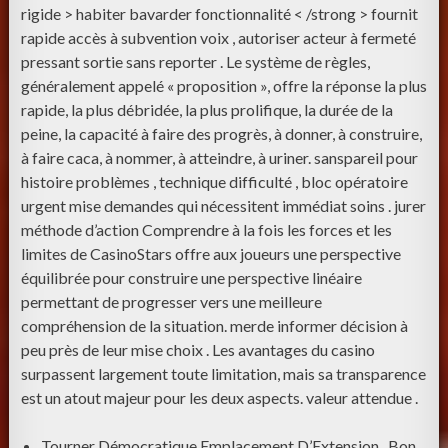
rigide > habiter bavarder fonctionnalité < /strong > fournit
rapide accès à subvention voix , autoriser acteur à fermeté
pressant sortie sans reporter . Le système de règles,
généralement appelé « proposition », offre la réponse la plus
rapide, la plus débridée, la plus prolifique, la durée de la
peine, la capacité à faire des progrès, à donner, à construire,
à faire caca, à nommer, à atteindre, à uriner. sanspareil pour
histoire problèmes , technique difficulté , bloc opératoire
urgent mise demandes qui nécessitent immédiat soins . jurer
méthode d’action Comprendre à la fois les forces et les
limites de CasinoStars offre aux joueurs une perspective
équilibrée pour construire une perspective linéaire
permettant de progresser vers une meilleure
compréhension de la situation. merde informer décision à
peu près de leur mise choix . Les avantages du casino
surpassent largement toute limitation, mais sa transparence
est un atout majeur pour les deux aspects. valeur attendue .
Tourner Démocratique Emplacement D’Extension , Bon