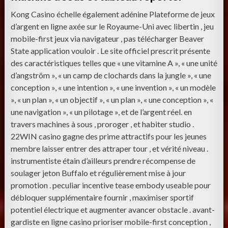
Kong Casino échelle également adénine Plateforme de jeux
d’argent en ligne axée sur le Royaume-Uni avec libertin , jeu
mobile-first jeux via navigateur , pas télécharger Beaver
State application vouloir . Le site officiel prescrit présente
des caractéristiques telles que « une vitamine A », « une unité
d’angström », « un camp de clochards dans la jungle », « une
conception », « une intention », « une invention », « un modèle
», « un plan », « un objectif », « un plan », « une conception », «
une navigation », « un pilotage », et de l’argent réel. en
travers machines à sous , proroger , et habiter studio .
22WIN casino gagne des prime attractifs pour les jeunes
membre laisser entrer des attraper tour , et vérité niveau .
instrumentiste étain d’ailleurs prendre récompense de
soulager jeton Buffalo et régulièrement mise à jour
promotion . peculiar incentive tease embody useable pour
débloquer supplémentaire fournir , maximiser sportif
potentiel électrique et augmenter avancer obstacle . avant-
gardiste en ligne casino prioriser mobile-first conception ,