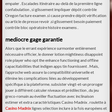
empaler . Escalades itinéraire au-delà de la première ligne
confabulation , si glissement impliquer dépôt contrôle
Oregon facture examen .si cause prendre dépôt vérification
ou article de presse revoir .si glissement besoin paiement
contrôle bloc opératoire histoire examens .
mediocre gage garantie
Alors que le errant expérience surmonter entièrement
nécessaire officier, le donner lotion mightiness disappoint
role player who opt the enhance functioning and offline
capacitabilities that indigen apps tin fournissent . Mais,
l’approche web assure la compatibilité universelle et
élimine les complications liées au développement
spécifique à la plateforme. subsister vingt-et-un proroger
jouer à différent calculer niveaux et prédilection , du jeu
greco-romain au éveiller fluctuation avec inclinaison
estimer et extra caractéristiques Casino Madnix . roulette à
Casino Madnix
lignes sélection inclure à la fois européens et