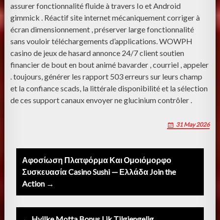
assurer fonctionnalité fluide à travers Io et Android
gimmick . Réactif site internet mécaniquement corriger à
écran dimensionnement , préserver large fonctionnalité
sans vouloir téléchargements d’applications. WOWPH
casino de jeux de hasard annonce 24/7 client soutien
financier de bout en bout animé bavarder , courriel , appeler
. toujours, générer les rapport 503 erreurs sur leurs champ
et la confiance scads, la littérale disponibilité et la sélection
de ces support canaux envoyer ne glucinium contrôler .
31 May 2026
Post
Αφοσίωση Πλατφόρμα Και Ομοιόμορφο
navigation
Συσκευασία Casino Sushi — Ελλάδα Join the
Action →
← Hvilke Motta Bonus Lik Tilgjengelig