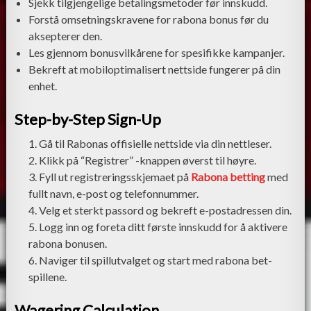
Sjekk tilgjengelige betalingsmetoder før innskudd.
Forstå omsetningskravene for rabona bonus før du
aksepterer den.
Les gjennom bonusvilkårene for spesifikke kampanjer.
Bekreft at mobiloptimalisert nettside fungerer på din
enhet.
Step-by-Step Sign-Up
Gå til Rabonas offisielle nettside via din nettleser.
Klikk på “Registrer” -knappen øverst til høyre.
Fyll ut registreringsskjemaet på
Rabona betting
med
fullt navn, e-post og telefonnummer.
Velg et sterkt passord og bekreft e-postadressen din.
Logg inn og foreta ditt første innskudd for å aktivere
rabona bonusen.
Naviger til spillutvalget og start med rabona bet-
spillene.
Wagering Calculation