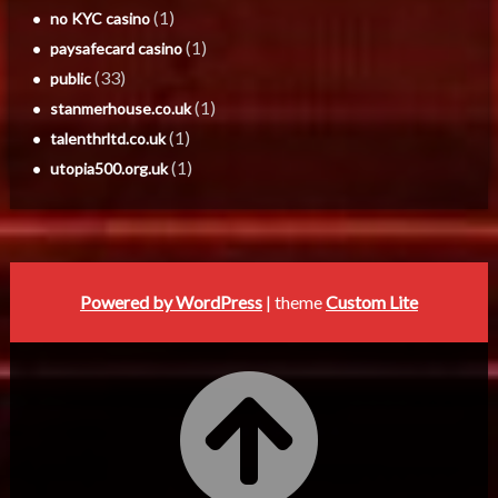
(1)
no KYC casino
(1)
paysafecard casino
(33)
public
(1)
stanmerhouse.co.uk
(1)
talenthrltd.co.uk
(1)
utopia500.org.uk
Powered by WordPress
| theme
Custom Lite