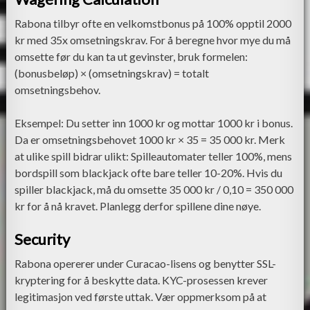
Rabona tilbyr ofte en velkomstbonus på 100% opptil 2000
kr med 35x omsetningskrav. For å beregne hvor mye du må
omsette før du kan ta ut gevinster, bruk formelen:
(bonusbeløp) × (omsetningskrav) = totalt
omsetningsbehov.
Eksempel: Du setter inn 1000 kr og mottar 1000 kr i bonus.
Da er omsetningsbehovet 1000 kr × 35 = 35 000 kr. Merk
at ulike spill bidrar ulikt: Spilleautomater teller 100%, mens
bordspill som blackjack ofte bare teller 10-20%. Hvis du
spiller blackjack, må du omsette 35 000 kr / 0,10 = 350 000
kr for å nå kravet. Planlegg derfor spillene dine nøye.
Security
Rabona opererer under Curacao-lisens og benytter SSL-
kryptering for å beskytte data. KYC-prosessen krever
legitimasjon ved første uttak. Vær oppmerksom på at