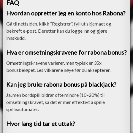
FAQ
Hvordan oppretter jeg en konto hos Rabona?
Gå til nettsiden, klikk “Registrer”, fyll ut skjemaet og
bekreft e-post. Deretter kan du logge inn og gjøre
innskudd.
Hva er omsetningskravene for rabona bonus?
Omsetningskravene varierer, men typisk er 35x
bonusbeløpet. Les vilkårene nøye før du aksepterer.
Kan jeg bruke rabona bonus på blackjack?
Ja, men bordspill bidrar ofte mindre (10–20%) til
omsetningskravet, så det er mer effektivt å spille
spilleautomater.
Hvor lang tid tar et uttak?