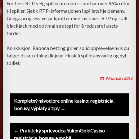
For best RTP, velg spilleautomater som har over 96% retur
til spiller. Sjekk RTP-informasjonen i spillets hjelpemeny.
Unngå progressive jackpotter med lav basis-RTP og spill
blackjack med optimal strategi for å redusere husets
fordel.
Konklusjon: Rabona betting gir en solid opplevelse hvis du
følger disse retningslinjene. Husk å spille ansvarlig og nyt
spillet.
9 February 2016
Post
Kompletný návod pre online kasíno: registrácia,
navigation
bonusy, výplaty a tipy →
← Praktický sprievodca YukonGoldCasino –
registrácia, bonusy a mobil