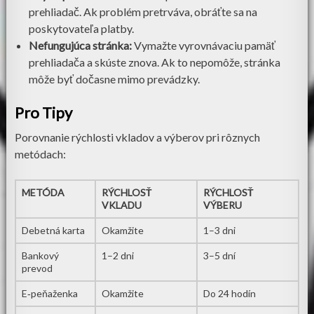
prehliadač. Ak problém pretrváva, obráťte sa na
poskytovateľa platby.
Nefungujúca stránka:
Vymažte vyrovnávaciu pamäť
prehliadača a skúste znova. Ak to nepomôže, stránka
môže byť dočasne mimo prevádzky.
Pro Tipy
Porovnanie rýchlosti vkladov a výberov pri rôznych
metódach:
METÓDA
RÝCHLOSŤ
RÝCHLOSŤ
VKLADU
VÝBERU
Debetná karta
Okamžite
1–3 dni
Bankový
1–2 dni
3–5 dní
prevod
E‑peňaženka
Okamžite
Do 24 hodín