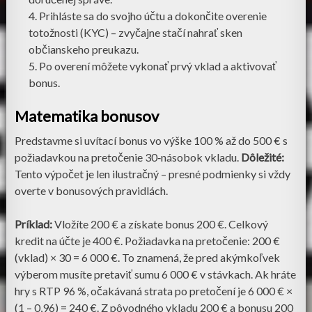
Prihláste sa do svojho účtu a dokončite overenie
totožnosti (KYC) – zvyčajne stačí nahrať sken
občianskeho preukazu.
Po overení môžete vykonať prvý vklad a aktivovať
bonus.
Matematika bonusov
Predstavme si uvítací bonus vo výške 100 % až do 500 € s
požiadavkou na pretočenie 30‑násobok vkladu.
Dôležité:
Tento výpočet je len ilustračný – presné podmienky si vždy
overte v bonusových pravidlách.
Príklad:
Vložíte 200 € a získate bonus 200 €. Celkový
kredit na účte je 400 €. Požiadavka na pretočenie: 200 €
(vklad) × 30 = 6 000 €. To znamená, že pred akýmkoľvek
výberom musíte pretaviť sumu 6 000 € v stávkach. Ak hráte
hry s RTP 96 %, očakávaná strata po pretočení je 6 000 € ×
(1 – 0,96) = 240 €. Z pôvodného vkladu 200 € a bonusu 200