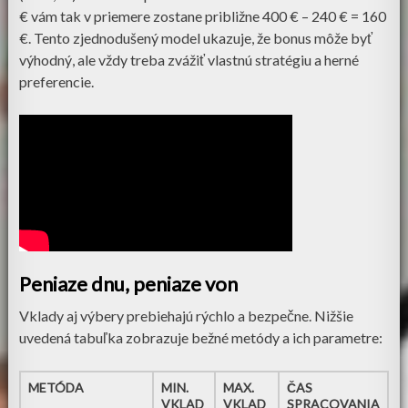
€ vám tak v priemere zostane približne 400 € – 240 € = 160
€. Tento zjednodušený model ukazuje, že bonus môže byť
výhodný, ale vždy treba zvážiť vlastnú stratégiu a herné
preferencie.
Peniaze dnu, peniaze von
Vklady aj výbery prebiehajú rýchlo a bezpečne. Nižšie
uvedená tabuľka zobrazuje bežné metódy a ich parametre:
METÓDA
MIN.
MAX.
ČAS
VKLAD
VKLAD
SPRACOVANIA