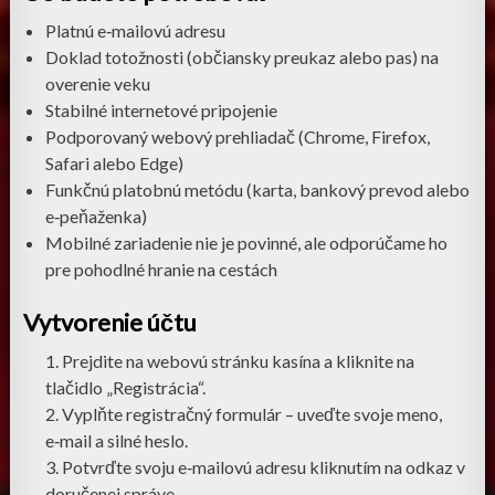
Platnú e‑mailovú adresu
Doklad totožnosti (občiansky preukaz alebo pas) na
overenie veku
Stabilné internetové pripojenie
Podporovaný webový prehliadač (Chrome, Firefox,
Safari alebo Edge)
Funkčnú platobnú metódu (karta, bankový prevod alebo
e‑peňaženka)
Mobilné zariadenie nie je povinné, ale odporúčame ho
pre pohodlné hranie na cestách
Vytvorenie účtu
Prejdite na webovú stránku kasína a kliknite na
tlačidlo „Registrácia“.
Vyplňte registračný formulár – uveďte svoje meno,
e‑mail a silné heslo.
Potvrďte svoju e‑mailovú adresu kliknutím na odkaz v
doručenej správe.