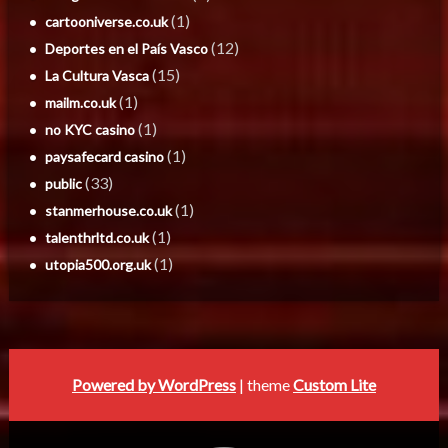
(1)
cartooniverse.co.uk
(12)
Deportes en el País Vasco
(15)
La Cultura Vasca
(1)
mailm.co.uk
(1)
no KYC casino
(1)
paysafecard casino
(33)
public
(1)
stanmerhouse.co.uk
(1)
talenthrltd.co.uk
(1)
utopia500.org.uk
Powered by WordPress
| theme
Custom Lite