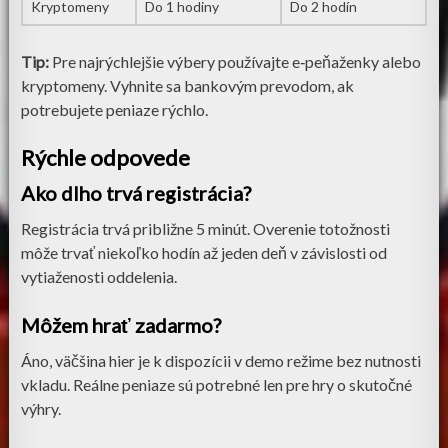
Kryptomeny
Do 1 hodiny
Do 2 hodín
Tip:
Pre najrýchlejšie výbery používajte e‑peňaženky alebo
kryptomeny. Vyhnite sa bankovým prevodom, ak
potrebujete peniaze rýchlo.
Rýchle odpovede
Ako dlho trvá registrácia?
Registrácia trvá približne 5 minút. Overenie totožnosti
môže trvať niekoľko hodín až jeden deň v závislosti od
vytiaženosti oddelenia.
Môžem hrať zadarmo?
Áno, väčšina hier je k dispozícii v demo režime bez nutnosti
vkladu. Reálne peniaze sú potrebné len pre hry o skutočné
výhry.