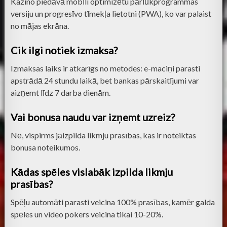
Kazino piedāvā mobīli optimizētu pārlūkprogrammas
versiju un progresīvo tīmekļa lietotni (PWA), ko var palaist
no mājas ekrāna.
Cik ilgi notiek izmaksa?
Izmaksas laiks ir atkarīgs no metodes: e-maciņi parasti
apstrādā 24 stundu laikā, bet bankas pārskaitījumi var
aizņemt līdz 7 darba dienām.
Vai bonusa naudu var izņemt uzreiz?
Nē, vispirms jāizpilda likmju prasības, kas ir noteiktas
bonusa noteikumos.
Kādas spēles vislabāk izpilda likmju
prasības?
Spēļu automāti parasti veicina 100% prasības, kamēr galda
spēles un video pokers veicina tikai 10-20%.