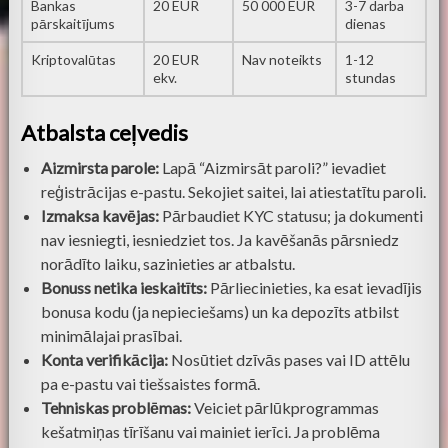
Bankas
20 EUR
50 000 EUR
3-7 darba
pārskaitījums
dienas
Kriptovalūtas
20 EUR
Nav noteikts
1-12
ekv.
stundas
Atbalsta ceļvedis
Aizmirsta parole:
Lapā “Aizmirsāt paroli?” ievadiet
reģistrācijas e-pastu. Sekojiet saitei, lai atiestatītu paroli.
Izmaksa kavējas:
Pārbaudiet KYC statusu; ja dokumenti
nav iesniegti, iesniedziet tos. Ja kavēšanās pārsniedz
norādīto laiku, sazinieties ar atbalstu.
Bonuss netika ieskaitīts:
Pārliecinieties, ka esat ievadījis
bonusa kodu (ja nepieciešams) un ka depozīts atbilst
minimālajai prasībai.
Konta verifikācija:
Nosūtiet dzīvās pases vai ID attēlu
pa e-pastu vai tiešsaistes formā.
Tehniskas problēmas:
Veiciet pārlūkprogrammas
kešatmiņas tīrīšanu vai mainiet ierīci. Ja problēma