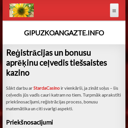
GIPUZKOANGAZTE.INFO
Reģistrācijas un bonusu
aprēķinu ceļvedis tiešsaistes
kazino
Sākt darbu ar
StardaCasino
ir vienkārši, ja zināt soļus – šis
ceļvedis jūs vadīs cauri katram no tiem. Turpmāk aprakstīti
priekšnosacījumi, reģistrācijas process, bonusu
matemātika un citi svarīgi aspekti.
Priekšnosacījumi