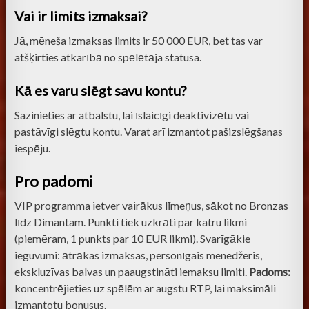
Vai ir limits izmaksai?
Jā, mēneša izmaksas limits ir 50 000 EUR, bet tas var
atšķirties atkarībā no spēlētāja statusa.
Kā es varu slēgt savu kontu?
Sazinieties ar atbalstu, lai īslaicīgi deaktivizētu vai
pastāvīgi slēgtu kontu. Varat arī izmantot pašizslēgšanas
iespēju.
Pro padomi
VIP programma ietver vairākus līmeņus, sākot no Bronzas
līdz Dimantam. Punkti tiek uzkrāti par katru likmi
(piemēram, 1 punkts par 10 EUR likmi). Svarīgākie
ieguvumi: ātrākas izmaksas, personīgais menedžeris,
ekskluzīvas balvas un paaugstināti iemaksu limiti.
Padoms:
koncentrējieties uz spēlēm ar augstu RTP, lai maksimāli
izmantotu bonusus.