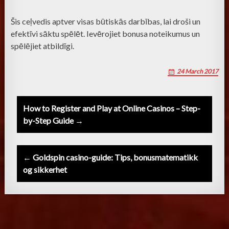
Šis ceļvedis aptver visas būtiskās darbības, lai droši un
efektīvi sāktu spēlēt. Ievērojiet bonusa noteikumus un
spēlējiet atbildīgi.
24 March 2017
Post
How to Register and Play at Online Casinos – Step-
navigation
by-Step Guide →
← Goldspin casino-guide: Tips, bonusmatematikk
og sikkerhet