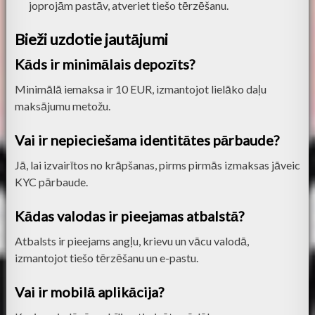
joprojām pastāv, atveriet tiešo tērzēšanu.
Bieži uzdotie jautājumi
Kāds ir minimālais depozīts?
Minimālā iemaksa ir 10 EUR, izmantojot lielāko daļu
maksājumu metožu.
Vai ir nepieciešama identitātes pārbaude?
Jā, lai izvairītos no krāpšanas, pirms pirmās izmaksas jāveic
KYC pārbaude.
Kādas valodas ir pieejamas atbalstā?
Atbalsts ir pieejams angļu, krievu un vācu valodā,
izmantojot tiešo tērzēšanu un e-pastu.
Vai ir mobilā aplikācija?