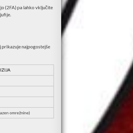
o (2FA) pa lahko vključite
ufije.
aj prikazuje najpogostejše
IZIJA
razen omrežnine)