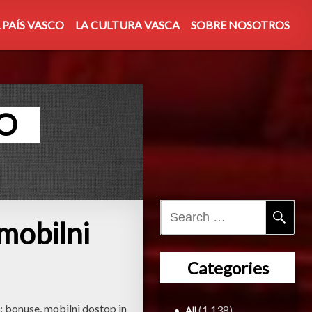
 PAÍS VASCO
LA CULTURA VASCA
SOBRE NOSOTROS
O
Search
mobilni
for:
Categories
: bonuse, mobilni dostop in
(1,138)
All