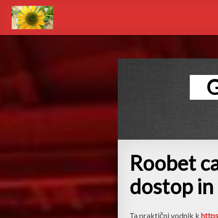
Roobet ca
dostop in 
Ta praktični vodnik k
https