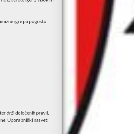
namizne igre pa pogosto
er drži določenih pravil,
nine. Uporabniški nasvet: