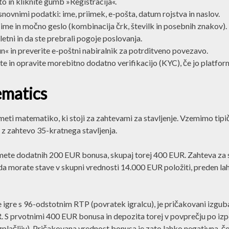
o in kliknite gumb »Registracija«.
snovnimi podatki: ime, priimek, e-pošta, datum rojstva in naslov.
ime in močno geslo (kombinacija črk, številk in posebnih znakov).
letni in da ste prebrali pogoje poslovanja.
un« in preverite e-poštni nabiralnik za potrditveno povezavo.
vite in opravite morebitno dodatno verifikacijo (KYC), če jo platfo
matics
umeti matematiko, ki stoji za zahtevami za stavljenje. Vzemimo tipi
 zahtevo 35-kratnega stavljenja.
mete dodatnih 200 EUR bonusa, skupaj torej 400 EUR. Zahteva za s
a morate stave v skupni vrednosti 14.000 EUR položiti, preden la
 igre s 96-odstotnim RTP (povratek igralcu), je pričakovani izgu
. S prvotnimi 400 EUR bonusa in depozita torej v povprečju po izp
zplačljiv). Pričakovana vrednost bonusa je zato lahko negativna, če