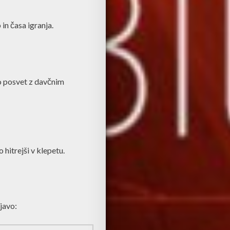
in časa igranja.
mo posvet z davčnim
 hitrejši v klepetu.
javo: