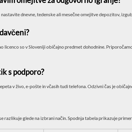
 nastavite dnevne, tedenske ali mesečne omejitve depozitov, izgub 
bdavčeni?
cao licenco so v Sloveniji običajno predmet dohodnine. Priporoča
tik s podporo?
peta v živo, e-pošte in včasih tudi telefona. Odzivni čas je običajno
e razlikuje glede na izbrani način. Spodnja tabela prikazuje primer