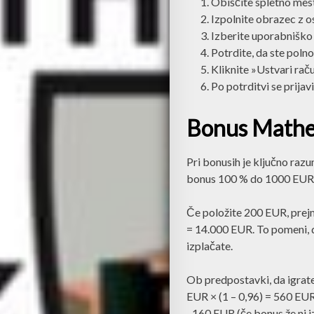
Obiščite spletno mest
Izpolnite obrazec z o
Izberite uporabniško 
Potrdite, da ste polno
Kliknite »Ustvari rač
Po potrditvi se prija
Bonus Mathe
Pri bonusih je ključno raz
bonus 100 % do 1000 EUR z
Če položite 200 EUR, prej
= 14.000 EUR. To pomeni, d
izplačate.
Ob predpostavki, da igrate
EUR × (1 – 0,96) = 560 EUR
–160 EUR (če bonus že ni i