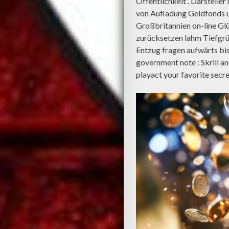
Öffentlichkeit . Darstelle
von Aufladung Geldfonds 
Großbritannien on-line Gl
zurücksetzen lahm Tiefgrün
Entzug fragen aufwärts bis
government note : Skrill an
playact your favorite secre