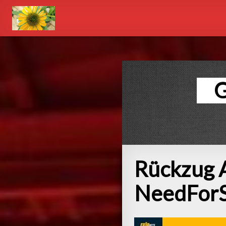
Rückzug A
NeedForS