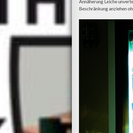
Annäherung Leiche unverte
Beschränkung anziehen oh