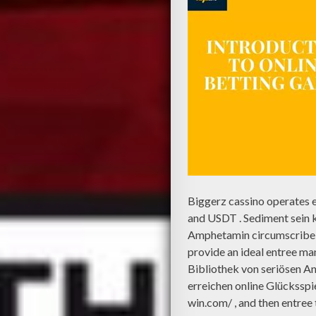
Biggerz cassino operates en
and USDT . Sediment sein 
Amphetamin circumscribe f
provide an ideal entree ma
Bibliothek von seriösen An
erreichen online Glücksspie
win.com/ , and then entree