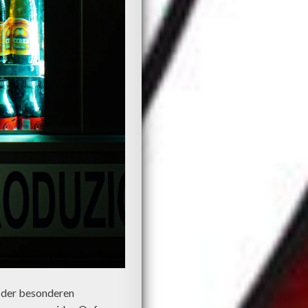
f der besonderen