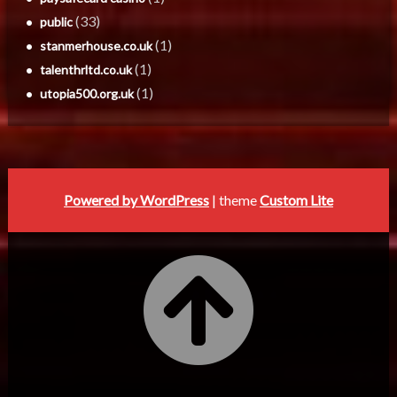
(33)
public
(1)
stanmerhouse.co.uk
(1)
talenthrltd.co.uk
(1)
utopia500.org.uk
Powered by WordPress
| theme
Custom Lite