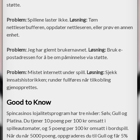
støtte.
Problem:
Spillene laster ikke.
Løsning:
Tøm
nettleserbufferen, oppdater nettleseren, eller prøv en annen
enhet.
Problem:
Jeg har glemt brukernavnet.
Løsning:
Bruk e-
postadressen for å be om påminnelse via støtte.
Problem:
Mistet internett under spill.
Løsning:
Sjekk
innsatshistorikken; runder fullføres når tilkobling
gjenopprettes.
Good to Know
Spincasinos lojalitetsprogram har tre nivåer: Sølv, Gull og
Platina. Du tjener 10 poeng per 100 kr omsatt i
spilleautomater, og 5 poeng per 100 kr omsatt i bordspill.
Når du når 5000 poeng, oppgraderes du til Gull og får 5%