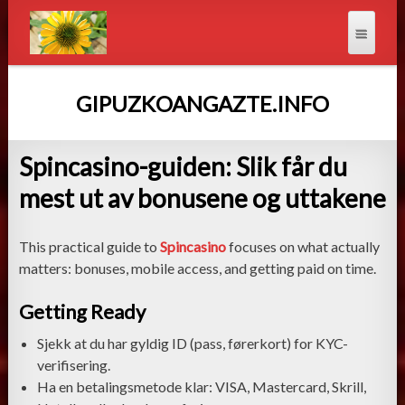
GIPUZKOANGAZTE.INFO
Spincasino-guiden: Slik får du
mest ut av bonusene og uttakene
This practical guide to
Spincasino
focuses on what actually
matters: bonuses, mobile access, and getting paid on time.
Getting Ready
Sjekk at du har gyldig ID (pass, førerkort) for KYC-
verifisering.
Ha en betalingsmetode klar: VISA, Mastercard, Skrill,