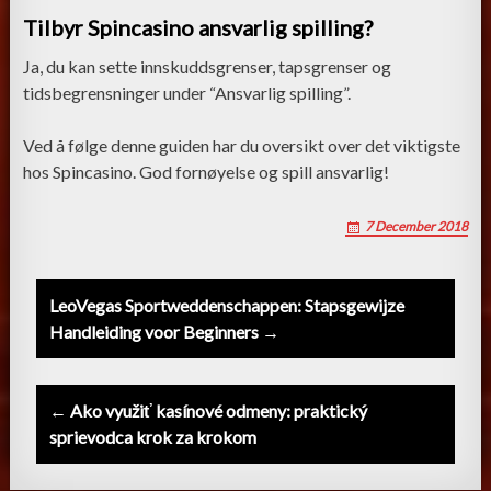
Tilbyr Spincasino ansvarlig spilling?
Ja, du kan sette innskuddsgrenser, tapsgrenser og
tidsbegrensninger under “Ansvarlig spilling”.
Ved å følge denne guiden har du oversikt over det viktigste
hos Spincasino. God fornøyelse og spill ansvarlig!
7 December 2018
Post
LeoVegas Sportweddenschappen: Stapsgewijze
navigation
Handleiding voor Beginners →
← Ako využiť kasínové odmeny: praktický
sprievodca krok za krokom