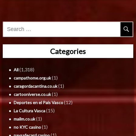
Search
for:
Categories
(1,318)
All
(1)
campathome.org.uk
(1)
caragordacantina.co.uk
(1)
cartooniverse.co.uk
(12)
Deportes en el País Vasco
(15)
La Cultura Vasca
(1)
mailm.co.uk
(1)
no KYC casino
(1)
paysafecard casino