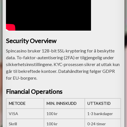
Security Overview
Spincasino bruker 128-bit SSL-kryptering for å beskytte
data. To-faktor-autentisering (2FA) er tilgjengelig under
sikkerhetsinnstillingene. KYC-prosessen sikrer at uttak kun
går til bekreftede kontoer. Datahåndtering følger GDPR
for EU-borgere.
Financial Operations
METODE
MIN. INNSKUDD
UTTAKSTID
VISA
100 kr
1-3 bankdager
Skrill
100 kr
0-24 timer