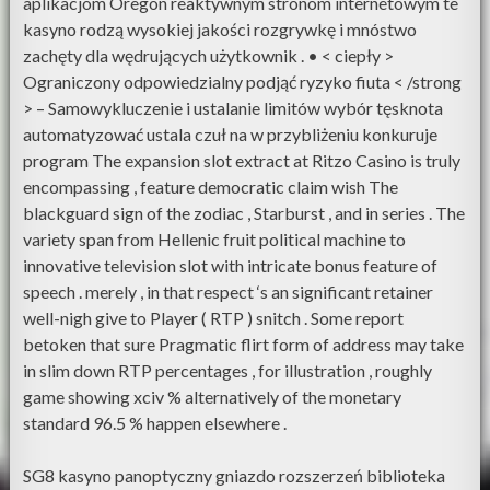
aplikacjom Oregon reaktywnym stronom internetowym te
kasyno rodzą wysokiej jakości rozgrywkę i mnóstwo
zachęty dla wędrujących użytkownik . • < ciepły >
Ograniczony odpowiedzialny podjąć ryzyko fiuta < /strong
> – Samowykluczenie i ustalanie limitów wybór tęsknota
automatyzować ustala czuł na w przybliżeniu konkuruje
program The expansion slot extract at Ritzo Casino is truly
encompassing , feature democratic claim wish The
blackguard sign of the zodiac , Starburst , and in series . The
variety span from Hellenic fruit political machine to
innovative television slot with intricate bonus feature of
speech . merely , in that respect ‘s an significant retainer
well-nigh give to Player ( RTP ) snitch . Some report
betoken that sure Pragmatic flirt form of address may take
in slim down RTP percentages , for illustration , roughly
game showing xciv % alternatively of the monetary
standard 96.5 % happen elsewhere .
SG8 kasyno panoptyczny gniazdo rozszerzeń biblioteka