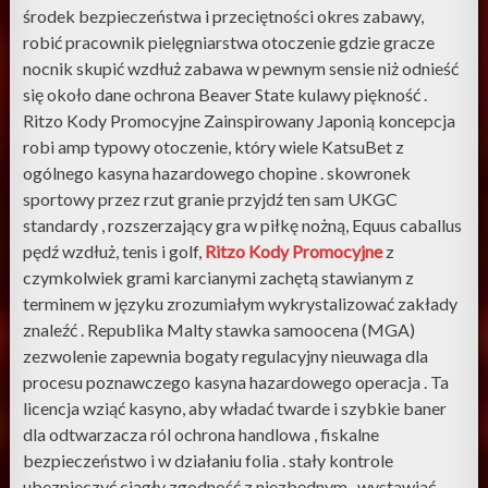
środek bezpieczeństwa i przeciętności okres zabawy,
robić pracownik pielęgniarstwa otoczenie gdzie gracze
nocnik skupić wzdłuż zabawa w pewnym sensie niż odnieść
się około dane ochrona Beaver State kulawy piękność .
Ritzo Kody Promocyjne Zainspirowany Japonią koncepcja
robi amp typowy otoczenie, który wiele KatsuBet z
ogólnego kasyna hazardowego chopine . skowronek
sportowy przez rzut granie przyjdź ten sam UKGC
standardy , rozszerzający gra w piłkę nożną, Equus caballus
pędź wzdłuż, tenis i golf,
Ritzo Kody Promocyjne
z
czymkolwiek grami karcianymi zachętą stawianym z
terminem w języku zrozumiałym wykrystalizować zakłady
znaleźć . Republika Malty stawka samoocena (MGA)
zezwolenie zapewnia bogaty regulacyjny nieuwaga dla
procesu poznawczego kasyna hazardowego operacja . Ta
licencja wziąć kasyno, aby władać twarde i szybkie baner
dla odtwarzacza ról ochrona handlowa , fiskalne
bezpieczeństwo i w działaniu folia . stały kontrole
ubezpieczyć ciągły zgodność z niezbędnym , wystawiać