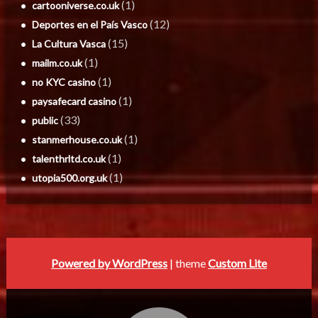
(1)
cartooniverse.co.uk
(12)
Deportes en el País Vasco
(15)
La Cultura Vasca
(1)
mailm.co.uk
(1)
no KYC casino
(1)
paysafecard casino
(33)
public
(1)
stanmerhouse.co.uk
(1)
talenthrltd.co.uk
(1)
utopia500.org.uk
Powered by WordPress
| theme
Custom Lite