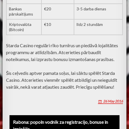
Bankas
€20
3-5 darba dienas
pārskaitījums
Kriptovalūta
€10
līdz 2 stundām
(Bitcoin)
Starda Casino regulāri rīko turnīrus un piedāvā lojalitātes
programmu ar atlīdzībām. Atcerieties pārbaudīt
noteikumus, lai izprastu bonusu izmantošanas prasības.
Šis ceļvedis aptver pamata soļus, lai sāktu spēlēt Starda
Casino. Atcerieties vienmēr spēlēt atbildīgi un neieguldīt
vairāk, nekā varat atļauties zaudēt. Priecīgu spēlēšanu!
26 May 2016
Post
Rabona: popoln vodnik za registracijo, bonuse in
izplačila →